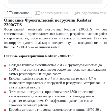
Описание
Характеристики
Подготовка техни
Описание Фронтальный погрузчик Redstar
2300GTS
Фронтальный колёсный погрузчик RedStar 2300GTS
—
это
качественная и производительная
машина
, разработанная для работ
в строительстве, промышленности и сельском хозяйстве. Если вы
планируете
купить
надёжную
спецтехнику
по выгодной
цене
, то
RedStar 2300GTS
—
отличный выбор.
Главные характеристики Redstar 2300GTS:
Обладая ковшом вместимостью 2 м3 и грузоподъёмностью до
1500 кг,
погрузчик
гарантирует эффективность при выполнении
самых разнообразных видов работ.
Высота подъёма стрелы в 5.4 м и высота выгрузки в 4.7 м
позволяют справляться с погрузкой и разгрузкой материалов на
значительной высоте.
Этот
новый погрузчик
, при общем весе 6500 кг, оснащён
качественным дизельным двигателем с турбонаддувом и
водяным охлаждением. Он эффективен даже при самых
сложных условиях работы.
Коробка автомат с гидротрансформатором и шины 16/70-20 с