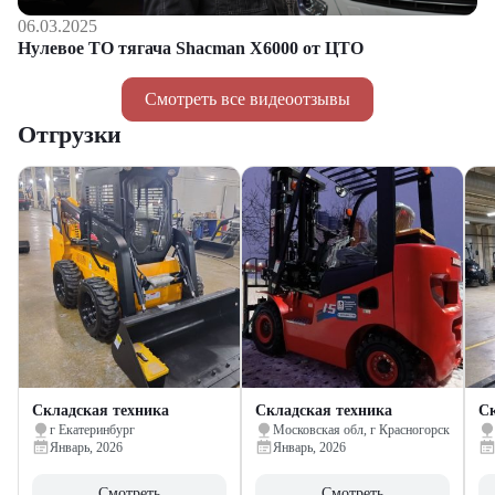
06.03.2025
Нулевое ТО тягача Shacman Х6000 от ЦТО
Смотреть все видеоотзывы
Отгрузки
Складская техника
Складская техника
Ск
г Екатеринбург
Московская обл, г Красногорск
Январь, 2026
Январь, 2026
Смотреть
Смотреть