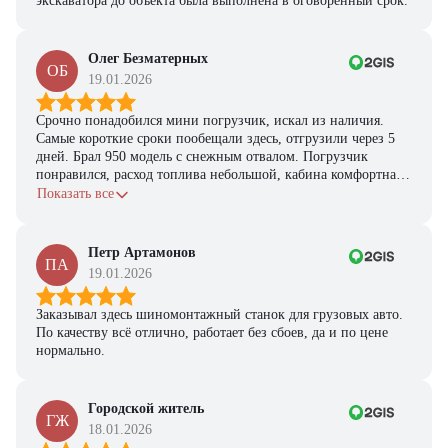
экскаватора до объекта была выполнена в оговоренный срок.
Олег Безматерных
ОБ
19.01.2026
Срочно понадобился мини погрузчик, искал из наличия.
Самые короткие сроки пообещали здесь, отгрузили через 5
дней. Брал 950 модель с снежным отвалом. Погрузчик
понравился, расход топлива небольшой, кабина комфортная,
с задачами справляется.
Показать все
Петр Артамонов
ПА
19.01.2026
Заказывал здесь шиномонтажный станок для грузовых авто.
По качеству всё отлично, работает без сбоев, да и по цене
нормально.
Городской житель
ГЖ
18.01.2026