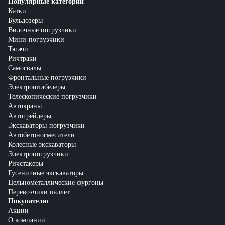
Популярные категории
Катки
Бульдозеры
Вилочные погрузчики
Мини-погрузчики
Тягачи
Ричтраки
Самосвалы
Фронтальные погрузчики
Электроштабелеры
Телескопические погрузчики
Автокраны
Автогрейдеры
Экскаваторы-погрузчики
Автобетоносмесители
Колесные экскаваторы
Электропогрузчики
Ричстакеры
Гусеничные экскаваторы
Цельнометаллические фургоны
Перевозчики паллет
Покупателю
Акции
О компании