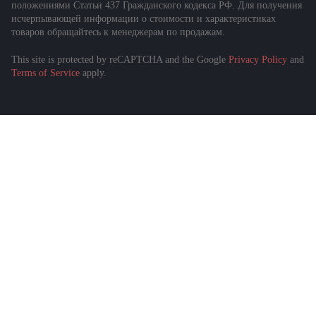
положениями Статьи 437 Гражданского кодекса РФ. Для получения
исчерпывающей информации о стоимости и характеристиках
товаров обращайтесь к менеджерам по продажам.
This site is protected by reCAPTCHA and the Google
Privacy Policy
and
Terms of Service
apply.