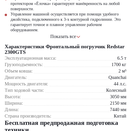
протектором
«
Ёлочка
»
гарантируют манёвренность на любой
поверхности.
Управление машиной осуществляется при помощи удобного
джойстика, подключенного к 3-х контурной гидролинии. Это
гарантирует точное и плавное управление рабочим
оборудованием.
Показать все
RedStar 2300GTS — это китайский погрузчик, доступный для
продажи в России по привлекательной цене.
Характеристики Фронтальный погрузчик Redstar
2300GTS
В нашем каталоге представлен большой выбор моделей
Эксплуатационная масса:
6.5
т
спецтехники от ведущих производителей Китая. Мы предлагаем
Грузоподъемность:
1700
кг
RedStar 2300GTS от официального дилера с возможностью
Объем ковша:
2
м³
приобретения в лизинг. Узнайте о цене и условиях доставки у
Двигатель:
Quanchai
наших менеджеров. Фронтальный погрузчик RedStar 2300GTS
доступен в наличии или на заказ.
Мощность двигателя:
44
л.с.
Тип ходовой части:
Колесный
Высота:
3050
мм
Ширина:
2150
мм
Длина:
7440
мм
Страна производитель:
Китай
Бесплатная предпродажная подготовка
техники