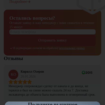
Подробнее
Остались вопросы?
Оставьте заявку и наш менеджер
с вами свяжется в течение
15 минут
Отправить заявку
Я подтверждаю согласие на обработку
персональных данных
Отзывы
Кирилл Озеров
КО
20.01.2026
Менеджер сопровождал сделку от начала и до конца, не
терялся и был на связи можно сказать 24 на 7. Доставка
экскаватора до объекта была выполнена в оговоренный срок.
Получите выгодное