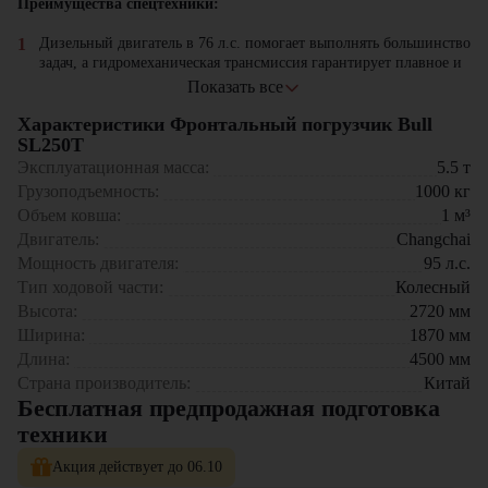
Преимущества спецтехники:
Дизельный двигатель в 76 л.с. помогает выполнять большинство
задач, а гидромеханическая трансмиссия гарантирует плавное и
сверхточное управление.
Показать все
Компактные размеры и небольшой радиус поворота позволяют
Характеристики Фронтальный погрузчик Bull
BULL SL250T легко маневрировать в пространстве, что
особенно важно при работе на стройке и складе.
SL250T
BULL SL250T может быть дооснащён
навесным оборудованием
,
Эксплуатационная масса:
5.5
т
что делает возможным адаптировать его для выполнения
Грузоподъемность:
1000
кг
нужных задач.
Объем ковша:
1
м³
В качестве навесных элементов могут использоваться ковши
Двигатель:
Changchai
различного объёма, вилы для паллет, захваты для брёвен и труб,
а также другое специализированное оборудование.
Мощность двигателя:
95
л.с.
Тип ходовой части:
Колесный
Компания ЦТО предлагает купить BULL SL250T по выгодной цене
Высота:
2720
мм
напрямую от официального дилера в России. У нас широкий выбор
Ширина:
1870
мм
моделей китайской спецтехники, а также полный спектр услуг по
сервисному обслуживанию и поставке запасных частей. В нашем
Длина:
4500
мм
каталоге вы найдёте подробные характеристики и описание каждой
Страна производитель:
Китай
машины.
Бесплатная предпродажная подготовка
техники
Если вы ищете надёжную спецтехнику для выполнения рабочих
задач, то телескопический фронтальный погрузчик BULL SL250T
Акция действует до 06.10
— это оптимальный выбор. Мы предлагаем гибкие условия оплаты