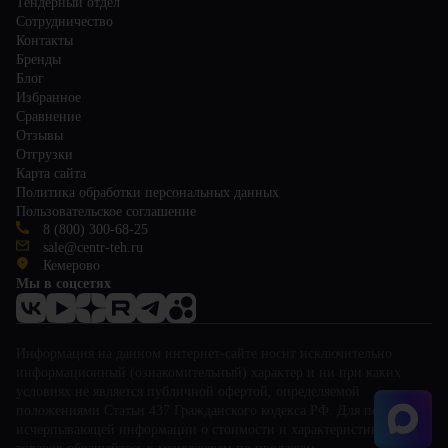
Тендерный отдел
Сотрудничество
Контакты
Бренды
Блог
Избранное
Сравнение
Отзывы
Отгрузки
Карта сайта
Политика обработки персональных данных
Пользовательское соглашение
8 (800) 300-68-25
sale@centr-teh.ru
Кемерово
Мы в соцсетях
Информация на данном интернет-сайте носит исключительно
информационный (ознакомительный) характер и ни при каких
условиях не является публичной офертой, определяемой
положениями Статьи 437 Гражданского кодекса РФ. Для получения
исчерпывающей информации о стоимости и характеристиках