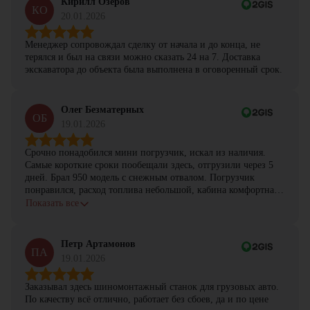
Кирилл Озеров
КО
20.01.2026
Менеджер сопровождал сделку от начала и до конца, не
терялся и был на связи можно сказать 24 на 7. Доставка
экскаватора до объекта была выполнена в оговоренный срок.
Олег Безматерных
ОБ
19.01.2026
Срочно понадобился мини погрузчик, искал из наличия.
Самые короткие сроки пообещали здесь, отгрузили через 5
дней. Брал 950 модель с снежным отвалом. Погрузчик
понравился, расход топлива небольшой, кабина комфортная,
с задачами справляется.
Показать все
Петр Артамонов
ПА
19.01.2026
Заказывал здесь шиномонтажный станок для грузовых авто.
По качеству всё отлично, работает без сбоев, да и по цене