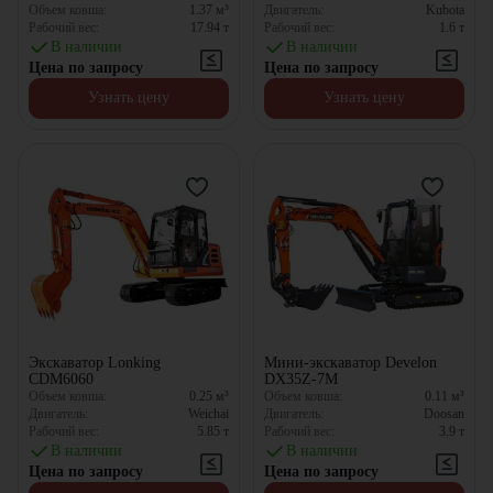
Объем ковша:
1.37
м³
Двигатель:
Kubota
Рабочий вес:
17.94
т
Рабочий вес:
1.6
т
В наличии
В наличии
Цена по запросу
Цена по запросу
Узнать цену
Узнать цену
Экскаватор Lonking
Мини-экскаватор Develon
CDM6060
DX35Z-7M
Объем ковша:
0.25
м³
Объем ковша:
0.11
м³
Двигатель:
Weichai
Двигатель:
Doosan
Рабочий вес:
5.85
т
Рабочий вес:
3.9
т
В наличии
В наличии
Цена по запросу
Цена по запросу