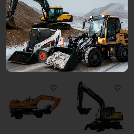
Экскаватор Komatsu
Экскаватор Komatsu PW180-
PC1250SP-11
11
Глубина копания:
7900
мм
Глубина копания:
6044
мм
Объем ковша:
7.1
м³
Объем ковша:
1.13
м³
Рабочий вес:
118.9
т
Рабочий вес:
20.6
т
В наличии
В наличии
Цена по запросу
Цена по запросу
Узнать цену
Узнать цену