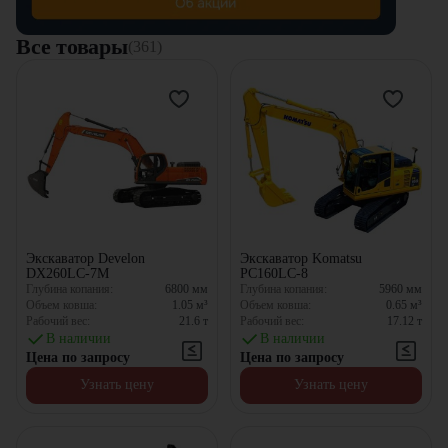
Все товары
(361)
Экскаватор Develon
Экскаватор Komatsu
DX260LC-7M
PC160LC-8
Глубина копания:
6800
мм
Глубина копания:
5960
мм
Объем ковша:
1.05
м³
Объем ковша:
0.65
м³
Рабочий вес:
21.6
т
Рабочий вес:
17.12
т
В наличии
В наличии
Цена по запросу
Цена по запросу
Узнать цену
Узнать цену