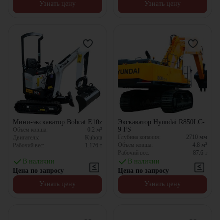
Узнать цену
Узнать цену
Мини-экскаватор Bobcat E10z
Экскаватор Hyundai R850LC-
9 FS
Объем ковша:
0.2
м³
Глубина копания:
2710
мм
Двигатель:
Kubota
Объем ковша:
4.8
м³
Рабочий вес:
1.176
т
Рабочий вес:
87.6
т
В наличии
В наличии
Цена по запросу
Цена по запросу
Узнать цену
Узнать цену