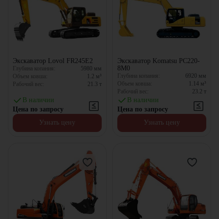
Экскаватор Lovol FR245E2
Экскаватор Komatsu PC220-
8M0
Глубина копания:
5980
мм
Глубина копания:
6920
мм
Объем ковша:
1.2
м³
Объем ковша:
1.14
м³
Рабочий вес:
21.3
т
Рабочий вес:
23.2
т
В наличии
В наличии
Цена по запросу
Цена по запросу
Узнать цену
Узнать цену