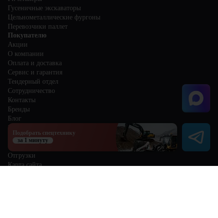
Гусеничные экскаваторы
Цельнометаллические фургоны
Перевозчики паллет
Покупателю
Акции
О компании
Оплата и доставка
Сервис и гарантия
Тендерный отдел
Сотрудничество
Контакты
Бренды
Блог
Избранное
Подобрать спецтехнику
Сравнение
за 1 минуту
Отзывы
Отгрузки
Карта сайта
Политика обработки персональных данных
Пользовательское соглашение
8 (800) 300-68-25
sale@centr-teh.ru
Кемерово