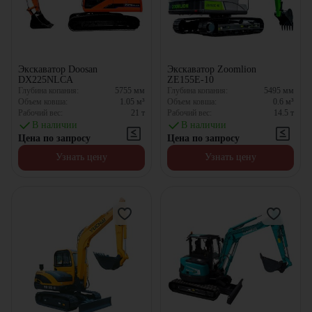
Экскаватор Doosan
Экскаватор Zoomlion
DX225NLCA
ZE155E-10
Глубина копания:
5755
мм
Глубина копания:
5495
мм
Объем ковша:
1.05
м³
Объем ковша:
0.6
м³
Рабочий вес:
21
т
Рабочий вес:
14.5
т
В наличии
В наличии
Цена по запросу
Цена по запросу
Узнать цену
Узнать цену