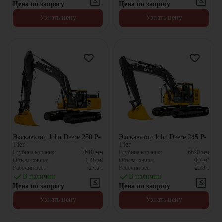
Цена по запросу
Цена по запросу
Узнать цену
Узнать цену
Экскаватор John Deere 250 P-
Экскаватор John Deere 245 P-
Tier
Tier
Глубина копания:
7610
мм
Глубина копания:
6620
мм
Объем ковша:
1.48
м³
Объем ковша:
0.7
м³
Рабочий вес:
27.5
т
Рабочий вес:
25.8
т
В наличии
В наличии
Цена по запросу
Цена по запросу
Узнать цену
Узнать цену