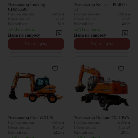
Экскаватор Lonking
Экскаватор Komatsu PC4000-
CDM6550F
11
Глубина копания:
7249
мм
Глубина копания:
8000
мм
Объем ковша:
3.2
м³
Объем ковша:
22
м³
Рабочий вес:
51
т
Рабочий вес:
409
т
В наличии
В наличии
Цена по запросу
Цена по запросу
Узнать цену
Узнать цену
Экскаватор Case WX125
Экскаватор Doosan DX210WA
Глубина копания:
4830
мм
Глубина копания:
6250
мм
Объем ковша:
0.57
м³
Объем ковша:
1.28
м³
Рабочий вес:
12.55
т
Рабочий вес:
20.8
т
В наличии
В наличии