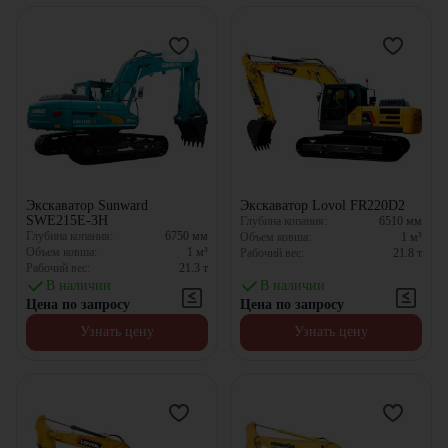
Экскаватор Sunward
Экскаватор Lovol FR220D2
SWE215E-3H
Глубина копания:
6510
мм
Глубина копания:
6750
мм
Объем ковша:
1
м³
Объем ковша:
1
м³
Рабочий вес:
21.8
т
Рабочий вес:
21.3
т
В наличии
В наличии
Цена по запросу
Цена по запросу
Узнать цену
Узнать цену