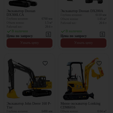
Экскаватор Doosan
Экскаватор Doosan DX200A
DX300LCA
Глубина копания:
6110
мм
Глубина копания:
6760
мм
Объем ковша:
1.05
м³
Объем ковша:
1.5
м³
Рабочий вес:
20.6
т
Рабочий вес:
29.6
т
В наличии
В наличии
Цена по запросу
Цена по запросу
Узнать цену
Узнать цену
Экскаватор John Deere 160 P-
Мини-экскаватор Lonking
Tier
CDM6016
Глубина копания:
6490
мм
Объем ковша:
0.04
м³