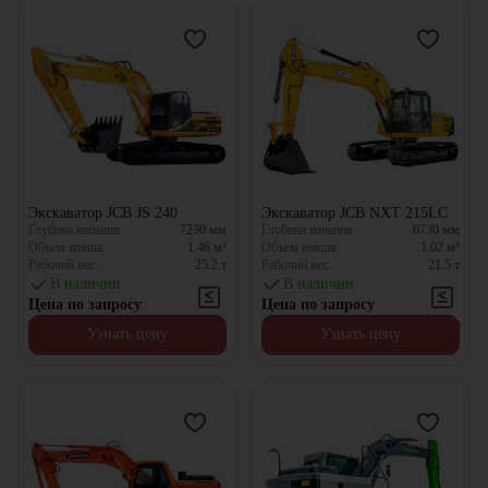
Экскаватор JCB JS 240
Экскаватор JCB NXT 215LC
Глубина копания:
7230
мм
Глубина копания:
6730
мм
Объем ковша:
1.46
м³
Объем ковша:
1.02
м³
Рабочий вес:
25.2
т
Рабочий вес:
21.5
т
В наличии
В наличии
Цена по запросу
Цена по запросу
Узнать цену
Узнать цену