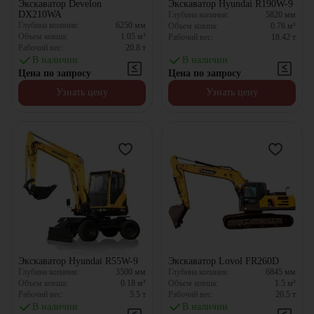
Экскаватор Develon
Экскаватор Hyundai R190W-9
DX210WA
Глубина копания:
5820
мм
Глубина копания:
6250
мм
Объем ковша:
0.76
м³
Объем ковша:
1.05
м³
Рабочий вес:
18.42
т
Рабочий вес:
20.8
т
В наличии
В наличии
Цена по запросу
Цена по запросу
Узнать цену
Узнать цену
Экскаватор Hyundai R55W-9
Экскаватор Lovol FR260D
Глубина копания:
3500
мм
Глубина копания:
6845
мм
Объем ковша:
0.18
м³
Объем ковша:
1.5
м³
Рабочий вес:
5.5
т
Рабочий вес:
20.5
т
В наличии
В наличии