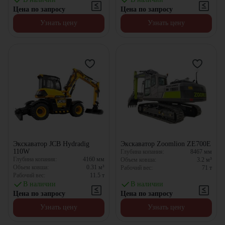
Цена по запросу
Цена по запросу
Узнать цену
Узнать цену
Экскаватор JCB Hydradig
Экскаватор Zoomlion ZE700E
110W
Глубина копания:
8467
мм
Глубина копания:
4160
мм
Объем ковша:
3.2
м³
Объем ковша:
0.31
м³
Рабочий вес:
71
т
Рабочий вес:
11.5
т
В наличии
В наличии
Цена по запросу
Цена по запросу
Узнать цену
Узнать цену