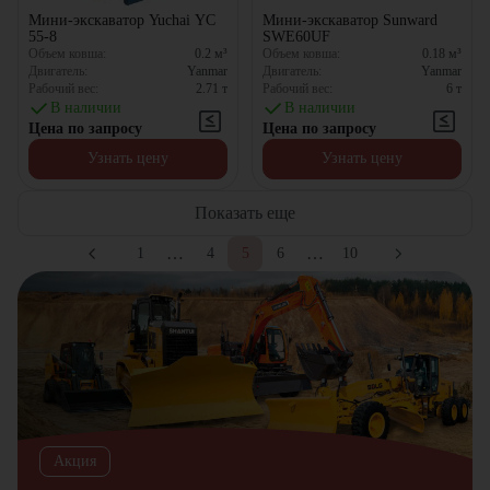
Мини-экскаватор Yuchai YС
Мини-экскаватор Sunward
55-8
SWE60UF
Объем ковша:
0.2
м³
Объем ковша:
0.18
м³
Двигатель:
Yanmar
Двигатель:
Yanmar
Рабочий вес:
2.71
т
Рабочий вес:
6
т
В наличии
В наличии
Цена по запросу
Цена по запросу
Узнать цену
Узнать цену
Показать еще
…
…
1
4
5
6
10
Акция