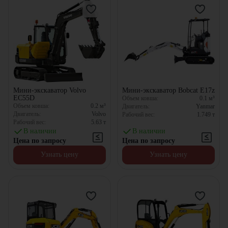
Мини-экскаватор Volvo
Мини-экскаватор Bobcat E17z
EC55D
Объем ковша:
0.1
м³
Объем ковша:
0.2
м³
Двигатель:
Yanmar
Двигатель:
Volvo
Рабочий вес:
1.749
т
Рабочий вес:
5.63
т
В наличии
В наличии
Цена по запросу
Цена по запросу
Узнать цену
Узнать цену