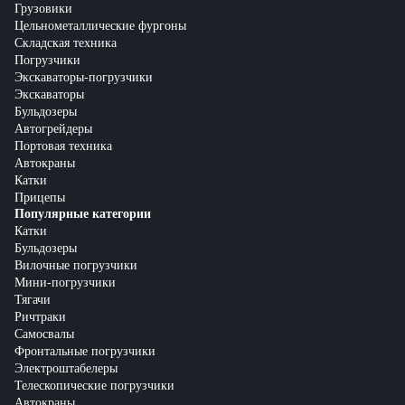
Грузовики
Цельнометаллические фургоны
Складская техника
Погрузчики
Экскаваторы-погрузчики
Экскаваторы
Бульдозеры
Автогрейдеры
Портовая техника
Автокраны
Катки
Прицепы
Популярные категории
Катки
Бульдозеры
Вилочные погрузчики
Мини-погрузчики
Тягачи
Ричтраки
Самосвалы
Фронтальные погрузчики
Электроштабелеры
Телескопические погрузчики
Автокраны