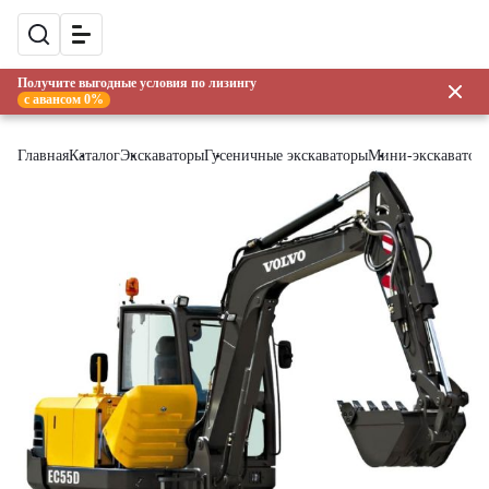
Получите выгодные условия по лизингу
с авансом 0%
Главная
Каталог
Экскаваторы
Гусеничные экскаваторы
Мини-экскаватор