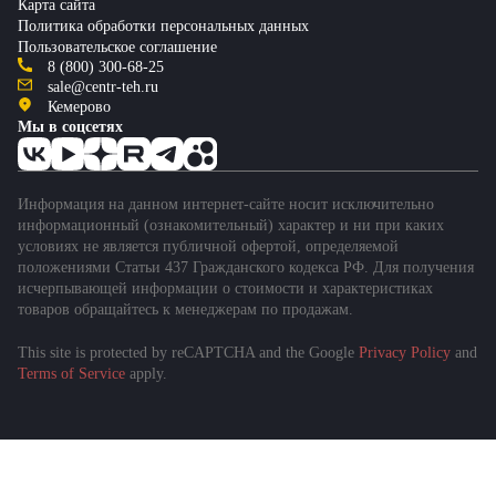
Карта сайта
Политика обработки персональных данных
Пользовательское соглашение
8 (800) 300-68-25
sale@centr-teh.ru
Кемерово
Мы в соцсетях
Информация на данном интернет-сайте носит исключительно
информационный (ознакомительный) характер и ни при каких
условиях не является публичной офертой, определяемой
положениями Статьи 437 Гражданского кодекса РФ. Для получения
исчерпывающей информации о стоимости и характеристиках
товаров обращайтесь к менеджерам по продажам.
This site is protected by reCAPTCHA and the Google
Privacy Policy
and
Terms of Service
apply.