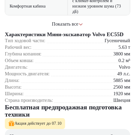
с климат-контролем и
Комфортная кабина
низким уровнем шума (73
дБ)
Области применения:
удобный доступ к основным
Показать все
Простота обслуживания
узлам
Характеристики Мини-экскаватор Volvo EC55D
Строительство фундаментов и котлованов
Прокладка инженерных коммуникаций
Тип ходовой части:
Гусеничный
соответствие строгим
Экологичность
Дорожные и ландшафтные работы
стандартам Stage V
Рабочий вес:
5.63
т
Демонтажные операции
Глубина копания:
3800
мм
Сельскохозяйственные задачи
Объем ковша:
0.2
м³
Компания "
ЦТО
" официальный дилер
Volvo
в России.
Мы
Двигатель:
Volvo
предлагаем:
Мощность двигателя:
49
л.с.
Длина:
5885
мм
Гарантия 2 года
Высота:
2560
мм
Профессиональное сервисное обслуживание
Ширина:
1920
мм
Оригинальные запчасти в наличии
Гибкие условия финансирования
Страна производитель:
Швеция
Бесплатная предпродажная подготовка
Volvo EC55D
– ваш надежный партнер для профессиональных
техники
строительных работ!
Акция действует до 07.10