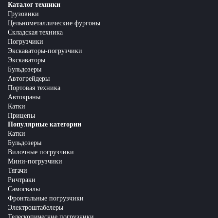
Каталог техники
Грузовики
Цельнометаллические фургоны
Складская техника
Погрузчики
Экскаваторы-погрузчики
Экскаваторы
Бульдозеры
Автогрейдеры
Портовая техника
Автокраны
Катки
Прицепы
Популярные категории
Катки
Бульдозеры
Вилочные погрузчики
Мини-погрузчики
Тягачи
Ричтраки
Самосвалы
Фронтальные погрузчики
Электроштабелеры
Телескопические погрузчики