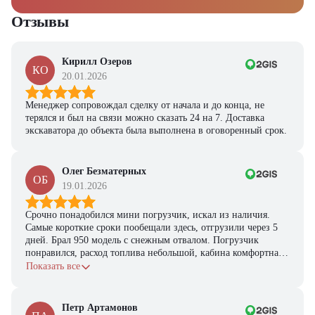
Ответьте на несколько вопросов — мы предоставим
персональную подборку моделей и лучшие условия
Отзывы
покупки
Получить предложение
Кирилл Озеров
КО
20.01.2026
Менеджер сопровождал сделку от начала и до конца, не
терялся и был на связи можно сказать 24 на 7. Доставка
экскаватора до объекта была выполнена в оговоренный срок.
Олег Безматерных
ОБ
19.01.2026
Срочно понадобился мини погрузчик, искал из наличия.
Самые короткие сроки пообещали здесь, отгрузили через 5
дней. Брал 950 модель с снежным отвалом. Погрузчик
понравился, расход топлива небольшой, кабина комфортная,
с задачами справляется.
Показать все
Петр Артамонов