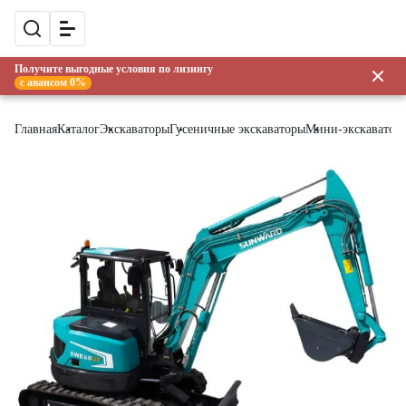
Получите выгодные условия по лизингу
с авансом 0%
Главная
Каталог
Экскаваторы
Гусеничные экскаваторы
Мини-экскаватор