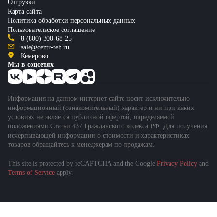
Отгрузки
Карта сайта
Политика обработки персональных данных
Пользовательское соглашение
8 (800) 300-68-25
sale@centr-teh.ru
Кемерово
Мы в соцсетях
Информация на данном интернет-сайте носит исключительно
информационный (ознакомительный) характер и ни при каких
условиях не является публичной офертой, определяемой
положениями Статьи 437 Гражданского кодекса РФ. Для получения
исчерпывающей информации о стоимости и характеристиках
товаров обращайтесь к менеджерам по продажам.
This site is protected by reCAPTCHA and the Google
Privacy Policy
and
Подобрать спецтехнику
Terms of Service
apply.
за 1 минуту