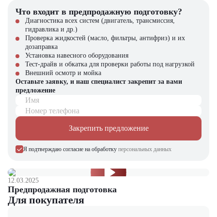
компании "ЦТО". Мы являемся официальным дилером и
предлагаем новые модели техники с полным сервисным
Что входит в предпродажную подготовку?
сопровождением. На нашем сайте вы найдете широкий выбор
Диагностика всех систем (двигатель, трансмиссия,
спецтехники, вилочной и малой складской техники, навесного
гидравлика и др.)
оборудования и запчастей.
Проверка жидкостей (масло, фильтры, антифриз) и их
дозаправка
Установка навесного оборудования
Тест-драйв и обкатка для проверки работы под нагрузкой
Внешний осмотр и мойка
Оставьте заявку, и наш специалист закрепит за вами
предложение
Имя
Номер телефона
Закрепить предложение
Я подтверждаю согласие на обработку
персональных данных
12.03.2025
Предпродажная подготовка
Для покупателя