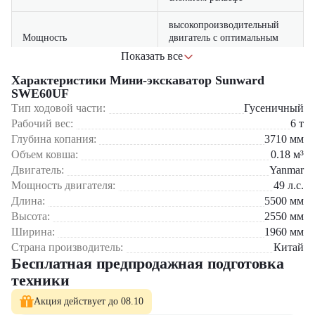
высокопроизводительный
Мощность
двигатель с оптимальным
крутящим моментом
Показать все
совместимость с широким
Характеристики Мини-экскаватор Sunward
Универсальность
спектром навесного
SWE60UF
оборудования
Тип ходовой части:
Гусеничный
Рабочий вес:
6
т
Мини-экскаватор Sunward SWE60UF оптимален для:
усиленная конструкция
Стабильность
Глубина копания:
3710
мм
рамы для безопасной работы
Работ на пересеченной местности и сложном рельефе
Объем ковша:
0.18
м³
Строительства в городских условиях
Двигатель:
Yanmar
оптимизированный расход
Коммунального хозяйства и благоустройства
Экономичность
топлива и доступное
Мощность двигателя:
49
л.с.
Ландшафтных работ и озеленения
обслуживание
Длина:
5500
мм
Прокладки коммуникаций в сложных условиях
Высота:
2550
мм
Мини-экскаватор Sunward SWE60UF представляет собой
Ширина:
1960
мм
уникальное сочетание мощности и маневренности. Система
Страна производитель:
Китай
универсальной подвижности и конструкция делают эту модель
Бесплатная предпродажная подготовка
незаменимым решением для профессионалов, работающих в самых
техники
сложных условиях и требующих производительности.
Акция действует до 08.10
Мини-экскаватор Sunward SWE60UF можно приобрести в