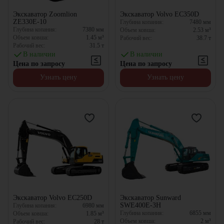
Экскаватор Zoomlion
Экскаватор Volvo EC350D
ZE330E-10
Глубина копания:
7480
мм
Глубина копания:
7380
мм
Объем ковша:
2.53
м³
Объем ковша:
1.45
м³
Рабочий вес:
38.7
т
Рабочий вес:
31.5
т
В наличии
В наличии
Цена по запросу
Цена по запросу
Узнать цену
Узнать цену
Экскаватор Volvo EC250D
Экскаватор Sunward
SWE400E-3H
Глубина копания:
6980
мм
Глубина копания:
6855
мм
Объем ковша:
1.85
м³
Объем ковша:
2
м³
Рабочий вес:
28
т