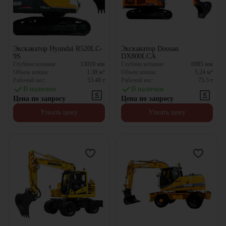
Экскаватор Hyundai R520LC-
Экскаватор Doosan
9S
DX800LCA
Глубина копания:
13010
мм
Глубина копания:
6985
мм
Объем ковша:
1.38
м³
Объем ковша:
5.24
м³
Рабочий вес:
53.48
т
Рабочий вес:
75.5
т
В наличии
В наличии
Цена по запросу
Цена по запросу
Узнать цену
Узнать цену