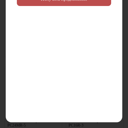
Экскаватор Lonking
Мини-экскаватор Yuchai
CDM6080
YC25-8
Объем ковша:
0.3
м³
Объем ковша:
0.07
м³
Двигатель:
Yanmar
Двигатель:
Kubota
Рабочий вес:
8
т
Рабочий вес:
3.08
т
В наличии
В наличии
Цена по запросу
Цена по запросу
Узнать цену
Узнать цену
Мини-экскаватор Komatsu
Мини-экскаватор Komatsu
PC24MR-5
PC16R-3