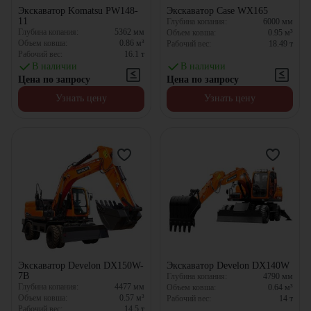
Экскаватор Komatsu PW148-
Экскаватор Case WX165
11
Глубина копания:
6000
мм
Глубина копания:
5362
мм
Объем ковша:
0.95
м³
Объем ковша:
0.86
м³
Рабочий вес:
18.49
т
Рабочий вес:
16.1
т
В наличии
В наличии
Цена по запросу
Цена по запросу
Узнать цену
Узнать цену
Экскаватор Develon DX150W-
Экскаватор Develon DX140W
7B
Глубина копания:
4790
мм
Глубина копания:
4477
мм
Объем ковша:
0.64
м³
Объем ковша:
0.57
м³
Рабочий вес:
14
т
Рабочий вес:
14.5
т