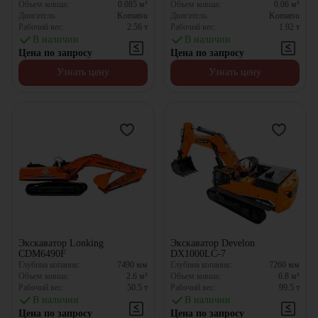
Объем ковша:
0.085
м³
Объем ковша:
0.06
м³
Двигатель:
Komatsu
Двигатель:
Komatsu
Рабочий вес:
2.56
т
Рабочий вес:
1.92
т
В наличии
В наличии
Цена по запросу
Цена по запросу
Узнать цену
Узнать цену
Экскаватор Lonking
Экскаватор Develon
CDM6490F
DX1000LC-7
Глубина копания:
7490
мм
Глубина копания:
7260
мм
Объем ковша:
2.6
м³
Объем ковша:
6.8
м³
Рабочий вес:
50.5
т
Рабочий вес:
99.5
т
В наличии
В наличии
Цена по запросу
Цена по запросу