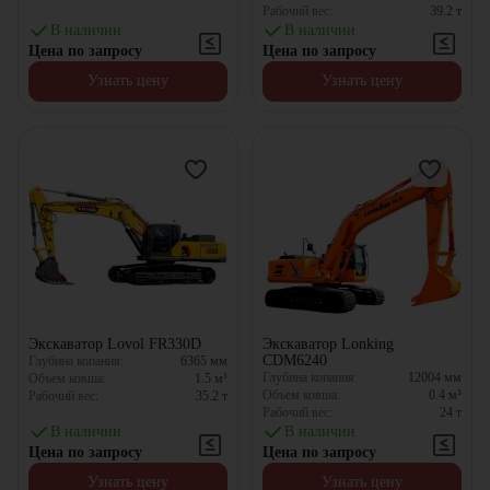
Рабочий вес:
39.2
т
В наличии
В наличии
Цена по запросу
Цена по запросу
Узнать цену
Узнать цену
Экскаватор Lovol FR330D
Экскаватор Lonking
CDM6240
Глубина копания:
6365
мм
Глубина копания:
12004
мм
Объем ковша:
1.5
м³
Объем ковша:
0.4
м³
Рабочий вес:
35.2
т
Рабочий вес:
24
т
В наличии
В наличии
Цена по запросу
Цена по запросу
Узнать цену
Узнать цену