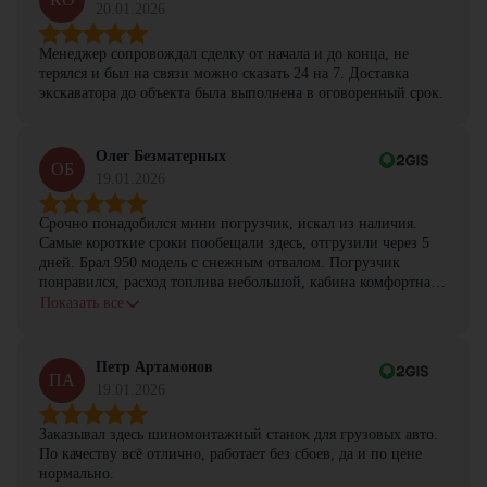
20.01.2026
Менеджер сопровождал сделку от начала и до конца, не
терялся и был на связи можно сказать 24 на 7. Доставка
экскаватора до объекта была выполнена в оговоренный срок.
Олег Безматерных
ОБ
19.01.2026
Срочно понадобился мини погрузчик, искал из наличия.
Самые короткие сроки пообещали здесь, отгрузили через 5
дней. Брал 950 модель с снежным отвалом. Погрузчик
понравился, расход топлива небольшой, кабина комфортная,
с задачами справляется.
Показать все
Петр Артамонов
ПА
19.01.2026
Заказывал здесь шиномонтажный станок для грузовых авто.
По качеству всё отлично, работает без сбоев, да и по цене
нормально.