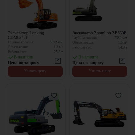
Экскаватор Lonking
Экскаватор Zoomlion ZE360E
CDM6245F
Глубина копания:
7380
мм
Глубина копания:
6572
мм
Объем ковша:
1.6
м³
Объем ковша:
1.3
м³
Рабочий вес:
34.3
т
Рабочий вес:
25.8
т
В наличии
В наличии
Цена по запросу
Цена по запросу
Узнать цену
Узнать цену