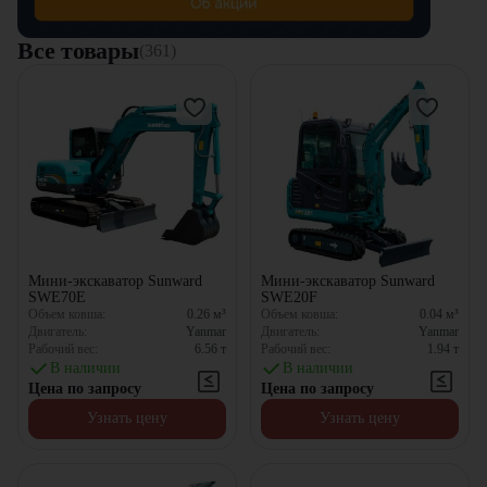
Все товары
(361)
Мини-экскаватор Sunward
Мини-экскаватор Sunward
SWE70E
SWE20F
Объем ковша:
0.26
м³
Объем ковша:
0.04
м³
Двигатель:
Yanmar
Двигатель:
Yanmar
Рабочий вес:
6.56
т
Рабочий вес:
1.94
т
В наличии
В наличии
Цена по запросу
Цена по запросу
Узнать цену
Узнать цену