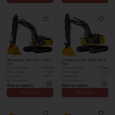
Экскаватор John Deere 380 P-
Экскаватор John Deere 345 P-
Tier
Tier
Глубина копания:
8180
мм
Глубина копания:
7570
мм
Объем ковша:
1.95
м³
Объем ковша:
1.8
м³
Рабочий вес:
38.77
т
Рабочий вес:
35.7
т
В наличии
В наличии
Цена по запросу
Цена по запросу
Узнать цену
Узнать цену