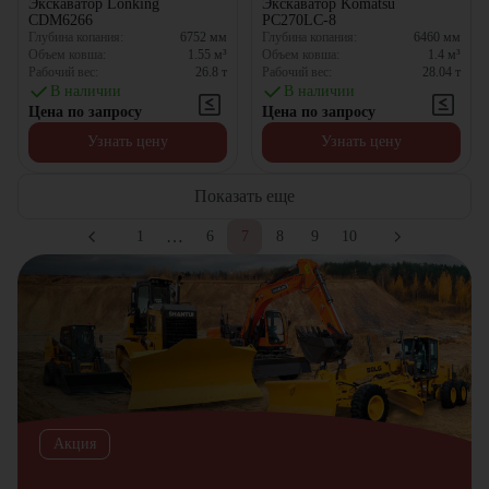
Экскаватор Lonking
Экскаватор Komatsu
CDM6266
PC270LC-8
Глубина копания:
6752
мм
Глубина копания:
6460
мм
Объем ковша:
1.55
м³
Объем ковша:
1.4
м³
Рабочий вес:
26.8
т
Рабочий вес:
28.04
т
В наличии
В наличии
Цена по запросу
Цена по запросу
Узнать цену
Узнать цену
Показать еще
…
1
6
7
8
9
10
Акция