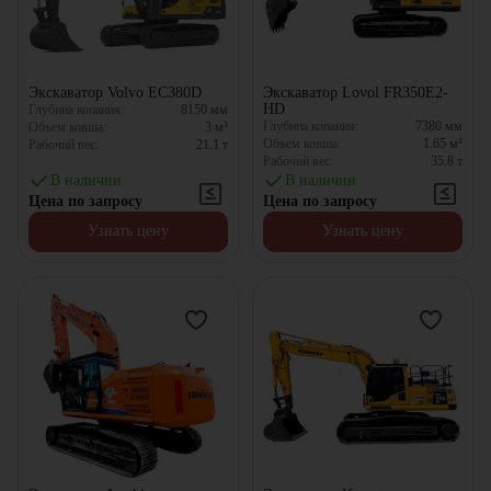
Экскаватор Volvo EC380D
Экскаватор Lovol FR350E2-
HD
Глубина копания:
8150
мм
Глубина копания:
7380
мм
Объем ковша:
3
м³
Объем ковша:
1.65
м³
Рабочий вес:
21.1
т
Рабочий вес:
35.8
т
В наличии
В наличии
Цена по запросу
Цена по запросу
Узнать цену
Узнать цену