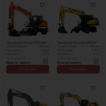
Экскаватор Doosan DX140W
Экскаватор Hyundai HW180
Глубина копания:
4580
мм
Глубина копания:
5900
мм
Объем ковша:
0.59
м³
Объем ковша:
0.76
м³
Рабочий вес:
13.75
т
Рабочий вес:
17.8
т
В наличии
В наличии
Цена по запросу
Цена по запросу
Узнать цену
Узнать цену