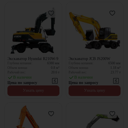
Экскаватор Hyundai R210W-9
Экскаватор JCB JS200W
Глубина копания:
6380
мм
Глубина копания:
6500
мм
Объем ковша:
0.8
м³
Объем ковша:
1.18
м³
Рабочий вес:
20.6
т
Рабочий вес:
23.77
т
В наличии
В наличии
Цена по запросу
Цена по запросу
Узнать цену
Узнать цену