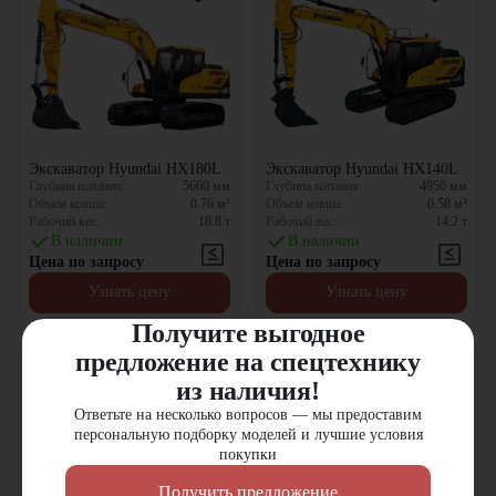
Экскаватор Hyundai HX180L
Экскаватор Hyundai HX140L
Глубина копания:
5660
мм
Глубина копания:
4950
мм
Объем ковша:
0.76
м³
Объем ковша:
0.58
м³
Рабочий вес:
18.8
т
Рабочий вес:
14.2
т
В наличии
В наличии
Цена по запросу
Цена по запросу
Узнать цену
Узнать цену
Получите выгодное
предложение на спецтехнику
из наличия!
Ответьте на несколько вопросов — мы предоставим
персональную подборку моделей и лучшие условия
покупки
Получить предложение