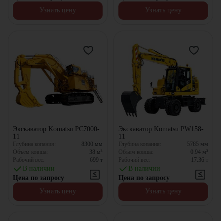
Узнать цену
Узнать цену
Экскаватор Komatsu PC7000-
Экскаватор Komatsu PW158-
11
11
Глубина копания:
8300
мм
Глубина копания:
5785
мм
Объем ковша:
38
м³
Объем ковша:
0.94
м³
Рабочий вес:
699
т
Рабочий вес:
17.36
т
В наличии
В наличии
Цена по запросу
Цена по запросу
Узнать цену
Узнать цену