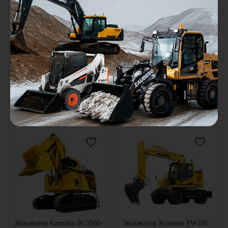
Экскаватор Doosan
Мини-экскаватор Bobcat E55z
DX225LCA
Объем ковша:
0.4
м³
Глубина копания:
6620
мм
Двигатель:
Bobcat
Объем ковша:
1.05
м³
Рабочий вес:
5.271
т
Рабочий вес:
21.5
т
В наличии
В наличии
Цена по запросу
Цена по запросу
Узнать цену
Узнать цену
Экскаватор Komatsu PC5500-
Экскаватор Komatsu PW198-