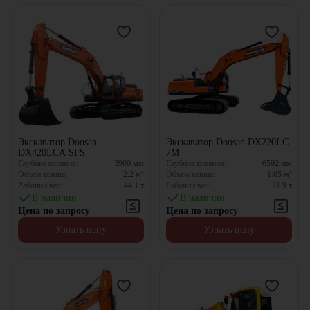
Экскаватор Doosan
Экскаватор Doosan DX220LC-
DX420LCA SFS
7M
Глубина копания:
3900
мм
Глубина копания:
6592
мм
Объем ковша:
2.2
м³
Объем ковша:
1.05
м³
Рабочий вес:
44.1
т
Рабочий вес:
21.9
т
В наличии
В наличии
Цена по запросу
Цена по запросу
Узнать цену
Узнать цену