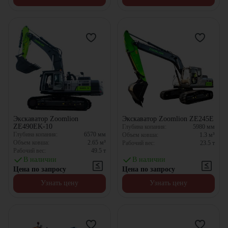
Экскаватор Zoomlion
Экскаватор Zoomlion ZE245E
ZE490EK-10
Глубина копания:
5980
мм
Глубина копания:
6570
мм
Объем ковша:
1.3
м³
Объем ковша:
2.65
м³
Рабочий вес:
23.5
т
Рабочий вес:
49.5
т
В наличии
В наличии
Цена по запросу
Цена по запросу
Узнать цену
Узнать цену