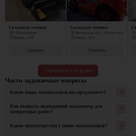
Складская техника
Складская техника
Ск
г Екатеринбург
Московская обл, г Красногорск
Январь, 2026
Январь, 2026
Смотреть
Смотреть
Смотреть все отгрузки
Часто задаваемые вопросы
Какие виды экскаваторов вы предлагаете?
Мы предлагаем широкий ассортимент экскаваторов, включая
Как выбрать подходящий экскаватор для
гусеничные, колесные и мини-экскаваторы. Наши
конкретных работ?
экскаваторы предназначены для выполнения различных видов
работ, таких как земляные работы, строительные работы и
При выборе экскаватора важно учитывать, какие работы
дорожное строительство. Каждый тип техники обладает
Какие преимущества у мини-экскаваторов?
предстоит выполнять ежедневно, а также условия
уникальными характеристиками, которые делают их
эксплуатации. Например, гусеничные экскаваторы подходят
подходящими для выполнения специфических задач.