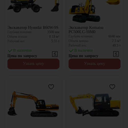
Экскаватор Hyundai R60W-9S
Экскаватор Komatsu
PC500LC-10M0
Глубина копания:
3500
мм
Глубина копания:
6640
мм
Объем ковша:
0.18
м³
Объем ковша:
2.5
м³
Рабочий вес:
5.55
т
Рабочий вес:
49.5
т
В наличии
В наличии
Цена по запросу
Цена по запросу
Узнать цену
Узнать цену