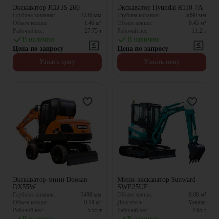
Экскаватор JCB JS 260
Экскаватор Hyundai R110-7А
Глубина копания:
7230
мм
Глубина копания:
5090
мм
Объем ковша:
1.46
м³
Объем ковша:
0.45
м³
Рабочий вес:
27.75
т
Рабочий вес:
11.2
т
В наличии
В наличии
Цена по запросу
Цена по запросу
Узнать цену
Узнать цену
Экскаватор-мини Doosan
Мини-экскаватор Sunward
DX55W
SWE25UF
Глубина копания:
3490
мм
Объем ковша:
0.08
м³
Объем ковша:
0.18
м³
Двигатель:
Yanmar
Рабочий вес:
5.55
т
Рабочий вес:
2.65
т
В наличии
В наличии