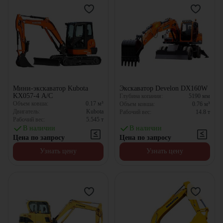
Мини-экскаватор Kubota
Экскаватор Develon DX160W
KX057-4 A/C
Глубина копания:
5190
мм
Объем ковша:
0.17
м³
Объем ковша:
0.76
м³
Двигатель:
Kubota
Рабочий вес:
14.8
т
Рабочий вес:
5.545
т
В наличии
В наличии
Цена по запросу
Цена по запросу
Узнать цену
Узнать цену