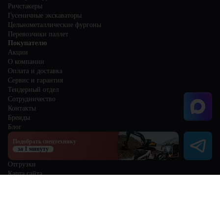
Ричстакеры
Гусеничные экскаваторы
Цельнометаллические фургоны
Перевозчики паллет
Покупателю
Акции
О компании
Оплата и доставка
Сервис и гарантия
Тендерный отдел
Сотрудничество
Контакты
Бренды
Блог
Избранное
Подобрать спецтехнику
Сравнение
за 1 минуту
Отзывы
Отгрузки
Карта сайта
Политика обработки персональных данных
Пользовательское соглашение
8 (800) 300-68-25
sale@centr-teh.ru
Кемерово