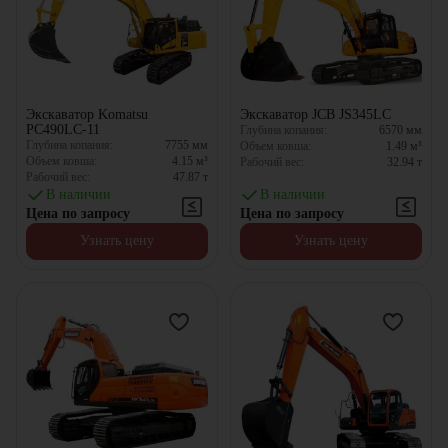
Экскаватор Komatsu
Экскаватор JCB JS345LC
PC490LC-11
Глубина копания:
6570
мм
Глубина копания:
7755
мм
Объем ковша:
1.49
м³
Объем ковша:
4.15
м³
Рабочий вес:
32.94
т
Рабочий вес:
47.87
т
В наличии
В наличии
Цена по запросу
Цена по запросу
Узнать цену
Узнать цену