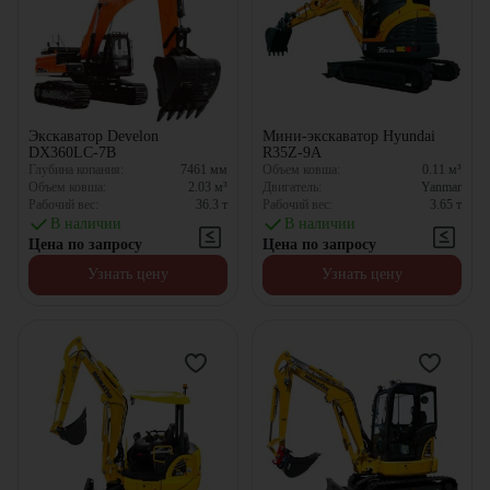
Экскаватор Develon
Мини-экскаватор Hyundai
DX360LC-7B
R35Z-9A
Глубина копания:
7461
мм
Объем ковша:
0.11
м³
Объем ковша:
2.03
м³
Двигатель:
Yanmar
Рабочий вес:
36.3
т
Рабочий вес:
3.65
т
В наличии
В наличии
Цена по запросу
Цена по запросу
Узнать цену
Узнать цену