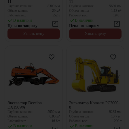
11
11
Глубина копания:
8300
мм
Глубина копания:
5680
мм
Объем ковша:
29
м³
Объем ковша:
1.13
м³
Рабочий вес:
552
т
Рабочий вес:
19.8
т
В наличии
В наличии
Цена по запросу
Цена по запросу
Узнать цену
Узнать цену
Экскаватор Develon
Экскаватор Komatsu PC2000-
DX190WA
8
Глубина копания:
5950
мм
Глубина копания:
9235
мм
Объем ковша:
0.93
м³
Объем ковша:
13.7
м³
Рабочий вес:
16.6
т
Рабочий вес:
200
т
В наличии
В наличии