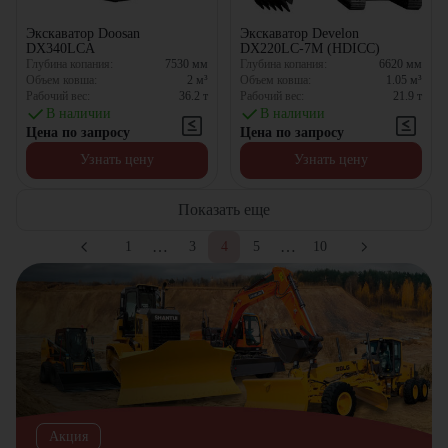
Экскаватор Doosan
Экскаватор Develon
DX340LCA
DX220LC-7M (HDICC)
Глубина копания:
7530
мм
Глубина копания:
6620
мм
Объем ковша:
2
м³
Объем ковша:
1.05
м³
Рабочий вес:
36.2
т
Рабочий вес:
21.9
т
В наличии
В наличии
Цена по запросу
Цена по запросу
Узнать цену
Узнать цену
Показать еще
…
…
1
3
4
5
10
Акция