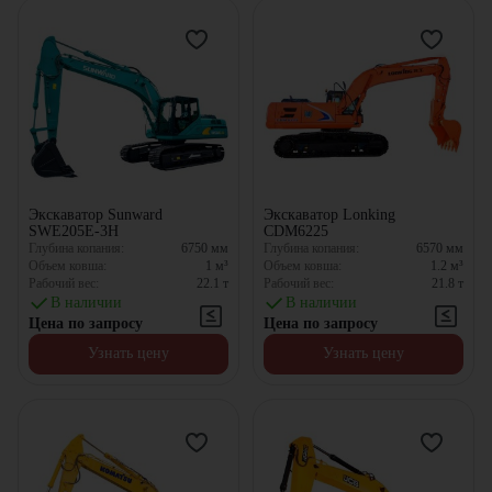
Экскаватор Sunward
Экскаватор Lonking
SWE205E-3H
CDM6225
Глубина копания:
6750
мм
Глубина копания:
6570
мм
Объем ковша:
1
м³
Объем ковша:
1.2
м³
Рабочий вес:
22.1
т
Рабочий вес:
21.8
т
В наличии
В наличии
Цена по запросу
Цена по запросу
Узнать цену
Узнать цену