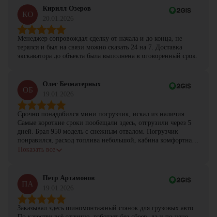
Кирилл Озеров
КО
20.01.2026
Менеджер сопровождал сделку от начала и до конца, не
терялся и был на связи можно сказать 24 на 7. Доставка
экскаватора до объекта была выполнена в оговоренный срок.
Олег Безматерных
ОБ
19.01.2026
Срочно понадобился мини погрузчик, искал из наличия.
Самые короткие сроки пообещали здесь, отгрузили через 5
дней. Брал 950 модель с снежным отвалом. Погрузчик
понравился, расход топлива небольшой, кабина комфортная,
с задачами справляется.
Показать все
Петр Артамонов
ПА
19.01.2026
Заказывал здесь шиномонтажный станок для грузовых авто.
По качеству всё отлично, работает без сбоев, да и по цене