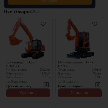
Все товары
(361)
Экскаватор Lonking
Мини-экскаватор Doosan
CDM6135
DX30Z
Глубина копания:
5542
мм
Объем ковша:
0.091
м³
Объем ковша:
0.56
м³
Двигатель:
Yanmar
Рабочий вес:
13.6
т
Рабочий вес:
3.18
т
В наличии
В наличии
Цена по запросу
Цена по запросу
Узнать цену
Узнать цену