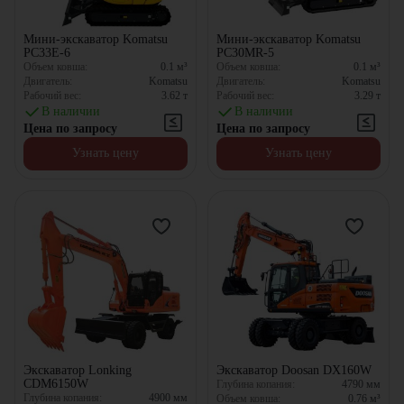
Мини-экскаватор Komatsu
Мини-экскаватор Komatsu
PC33E-6
PC30MR-5
Объем ковша:
0.1
м³
Объем ковша:
0.1
м³
Двигатель:
Komatsu
Двигатель:
Komatsu
Рабочий вес:
3.62
т
Рабочий вес:
3.29
т
В наличии
В наличии
Цена по запросу
Цена по запросу
Узнать цену
Узнать цену
Экскаватор Lonking
Экскаватор Doosan DX160W
CDM6150W
Глубина копания:
4790
мм
Глубина копания:
4900
мм
Объем ковша:
0.76
м³