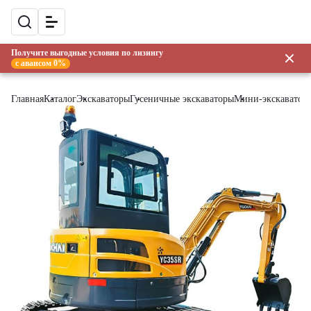
Получите выгодные условия по лизингу
с авансом 0%
Главная
Каталог
Экскаваторы
Гусеничные экскаваторы
Мини-экскаватор