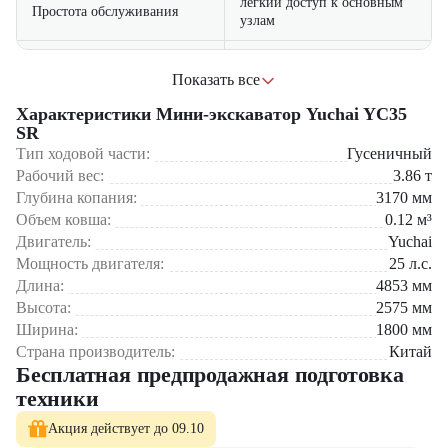
легкий доступ к основным
Простота обслуживания
узлам
лучшее соотношение
Области применения:
Доступная цена
стоимости и
Показать все
производительности
Характеристики Мини-экскаватор Yuchai YC35
Городское строительство
Прокладка коммуникаций
SR
усиленная конструкция
Надежность
Ландшафтные работы
Тип ходовой части:
рамы и ходовой части
Гусеничный
Демонтажные операции
Рабочий вес:
3.86
т
Сельскохозяйственные задачи
Глубина копания:
3170
мм
Объем ковша:
0.12
м³
Компания "
ЦТО
" официальный дилер Yuchai в России.
Мы
предлагаем:
Двигатель:
Yuchai
Мощность двигателя:
25
л.с.
Гарантия 1 год
Длина:
4853
мм
Доступные запчасти
Высота:
2575
мм
Гибкие условия лизинга
Сервисное обслуживание
Ширина:
1800
мм
Страна производитель:
Китай
Yuchai YC35 SR
– выгодное решение для профессиональных задач!
Бесплатная предпродажная подготовка
техники
Акция действует до 09.10