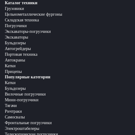
Каталог техники
Грузовики
Цельнометаллические фургоны
Складская техника
Погрузчики
Экскаваторы-погрузчики
Экскаваторы
Бульдозеры
Автогрейдеры
Портовая техника
Автокраны
Катки
Прицепы
Популярные категории
Катки
Бульдозеры
Вилочные погрузчики
Мини-погрузчики
Тягачи
Ричтраки
Самосвалы
Фронтальные погрузчики
Электроштабелеры
Телескопические погрузчики