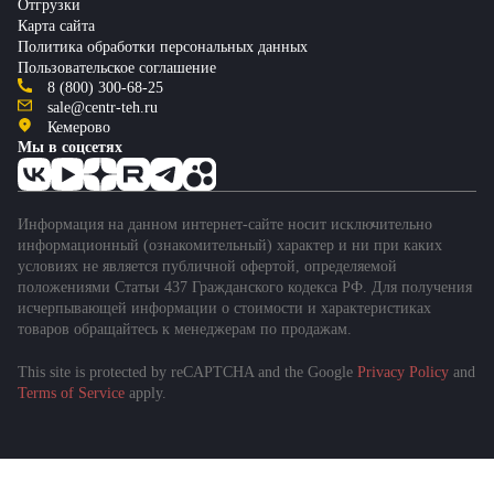
Отгрузки
Карта сайта
Политика обработки персональных данных
Пользовательское соглашение
8 (800) 300-68-25
sale@centr-teh.ru
Кемерово
Мы в соцсетях
Информация на данном интернет-сайте носит исключительно
информационный (ознакомительный) характер и ни при каких
условиях не является публичной офертой, определяемой
положениями Статьи 437 Гражданского кодекса РФ. Для получения
исчерпывающей информации о стоимости и характеристиках
товаров обращайтесь к менеджерам по продажам.
This site is protected by reCAPTCHA and the Google
Privacy Policy
and
Terms of Service
apply.