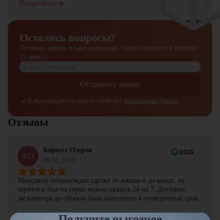
Подробнее
Остались вопросы?
Оставьте заявку и наш менеджер
с вами свяжется в течение
15 минут
Отправить заявку
Я подтверждаю согласие на обработку
персональных данных
Отзывы
Кирилл Озеров
КО
20.01.2026
Менеджер сопровождал сделку от начала и до конца, не
терялся и был на связи можно сказать 24 на 7. Доставка
экскаватора до объекта была выполнена в оговоренный срок.
Получите выгодное