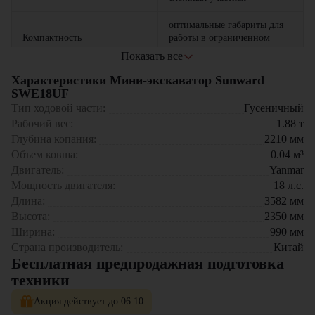
оптимальные габариты для
Компактность
работы в ограниченном
пространстве
Показать все
низкий расход топлива и
Характеристики Мини-экскаватор Sunward
Экономичность
доступная стоимость
SWE18UF
обслуживания
Мини-экскаватор Sunward SWE18UF оптимален для:
Тип ходовой части:
Гусеничный
Рабочий вес:
1.88
т
Коммунального хозяйства и благоустройства
возможность использования
Глубина копания:
2210
мм
Строительных работ в городской среде
Универсальность
различного навесного
Объем ковша:
0.04
м³
Ландшафтного дизайна и озеленения
оборудования
Прокладки коммуникаций на сложном рельефе
Двигатель:
Yanmar
Ремонтных работ на ограниченных площадках
усиленная конструкция
Мощность двигателя:
18
л.с.
Стабильность
рамы для безопасной работы
Длина:
3582
мм
Мини-экскаватор Sunward SWE18UF предлагает оптимальное
Высота:
2350
мм
сочетание функциональности и доступной цены. Уникальная
система подвижности и продуманная конструкция делают эту
Ширина:
990
мм
модель практичным решением для профессионалов, ищущих
Страна производитель:
Китай
надежную технику для работы в сложных условиях.
Бесплатная предпродажная подготовка
техники
Мини-экскаватор Sunward SWE18UF можно приобрести в
компании "ЦТО". Мы являемся официальным дилером и
Акция действует до 06.10
предлагаем новые модели техники с полным сервисным