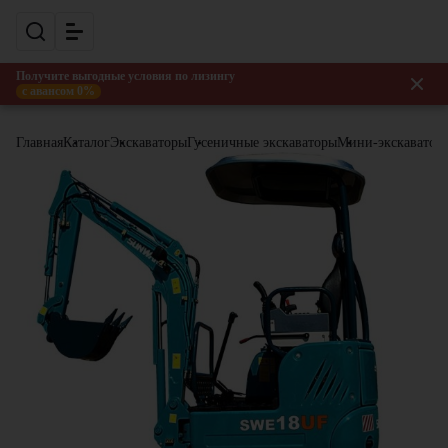
Получите выгодные условия по лизингу
с авансом 0%
Главная
Каталог
Экскаваторы
Гусеничные экскаваторы
Мини-экскаватор