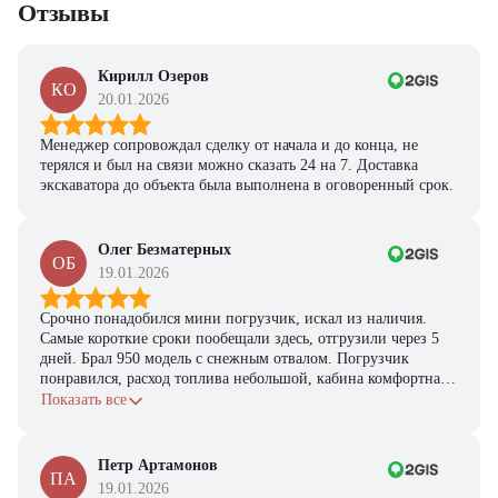
Отзывы
персональную подборку моделей и лучшие условия
покупки
Получить предложение
Кирилл Озеров
КО
20.01.2026
Менеджер сопровождал сделку от начала и до конца, не
терялся и был на связи можно сказать 24 на 7. Доставка
экскаватора до объекта была выполнена в оговоренный срок.
Олег Безматерных
ОБ
19.01.2026
Срочно понадобился мини погрузчик, искал из наличия.
Самые короткие сроки пообещали здесь, отгрузили через 5
дней. Брал 950 модель с снежным отвалом. Погрузчик
понравился, расход топлива небольшой, кабина комфортная,
с задачами справляется.
Показать все
Петр Артамонов
ПА
19.01.2026