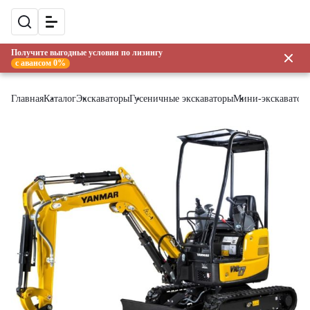
Получите выгодные условия по лизингу
с авансом 0%
Главная
Каталог
Экскаваторы
Гусеничные экскаваторы
Мини-экскаватор