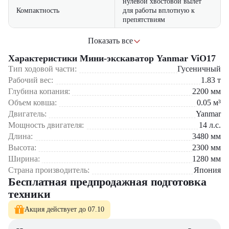
нулевой хвостовой вылет
Компактность
для работы вплотную к
препятствиям
эргономичная кабина с
Показать все
Сферы применения:
Комфорт оператора
отличной обзорностью
Характеристики Мини-экскаватор Yanmar ViO17
Городское строительство
Тип ходовой части:
Гусеничный
Коммунальное хозяйство
Ландшафтный дизайн
Рабочий вес:
1.83
т
Глубина копания:
2200
мм
Yanmar ViO17
– эталон надежности и производительности в классе
Объем ковша:
0.05
м³
компактной техники! Идеальный выбор для профессионалов,
Двигатель:
Yanmar
ценящих качество и эффективность.
Мощность двигателя:
14
л.с.
Длина:
3480
мм
Высота:
2300
мм
Ширина:
1280
мм
Страна производитель:
Япония
Бесплатная предпродажная подготовка
техники
Акция действует до 07.10