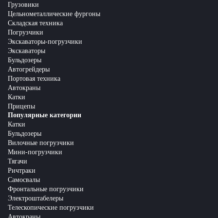
Грузовики
Цельнометаллические фургоны
Складская техника
Погрузчики
Экскаваторы-погрузчики
Экскаваторы
Бульдозеры
Автогрейдеры
Портовая техника
Автокраны
Катки
Прицепы
Популярные категории
Катки
Бульдозеры
Вилочные погрузчики
Мини-погрузчики
Тягачи
Ричтраки
Самосвалы
Фронтальные погрузчики
Электроштабелеры
Телескопические погрузчики
Автокраны