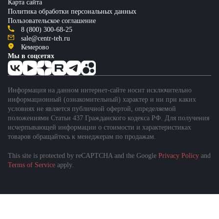
Карта сайта
Политика обработки персональных данных
Пользовательское соглашение
8 (800) 300-68-25
sale@centr-teh.ru
Кемерово
Мы в соцсетях
Информация на данном интернет-сайте носит исключительно
информационный (ознакомительный) характер и ни при каких
условиях не является публичной офертой, определяемой
положениями Статьи 437 Гражданского кодекса РФ. Для получения
исчерпывающей информации о стоимости и характеристиках
товаров обращайтесь к менеджерам по продажам.
This site is protected by reCAPTCHA and the Google
Privacy Policy
and
Подобрать спецтехнику
Terms of Service
apply.
за 1 минуту