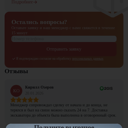
Подробнее
Остались вопросы?
Оставьте заявку и наш менеджер
с вами свяжется в течение
15 минут
Отправить заявку
Я подтверждаю согласие на обработку
персональных данных
Отзывы
Кирилл Озеров
КО
20.01.2026
Менеджер сопровождал сделку от начала и до конца, не
терялся и был на связи можно сказать 24 на 7. Доставка
экскаватора до объекта была выполнена в оговоренный срок.
Получите выгодное