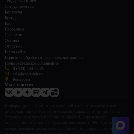
Тендерный отдел
Сотрудничество
Контакты
Бренды
Блог
Избранное
Сравнение
Отзывы
Отгрузки
Карта сайта
Политика обработки персональных данных
Пользовательское соглашение
8 (800) 300-68-25
sale@centr-teh.ru
Кемерово
Мы в соцсетях
Информация на данном интернет-сайте носит исключительно
информационный (ознакомительный) характер и ни при каких
условиях не является публичной офертой, определяемой
положениями Статьи 437 Гражданского кодекса РФ. Для получения
исчерпывающей информации о стоимости и характеристиках