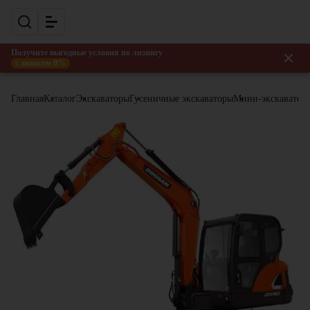
Получите выгодные условия по лизингу
с авансом 0%
Главная
Каталог
Экскаваторы
Гусеничные экскаваторы
Мини-экскаватор