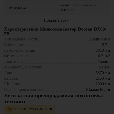
мониторинг состояния
Телематика
машины
Показать все
Области применения:
Характеристики Мини-экскаватор Doosan DX60-
Строительные работы в городских условиях
5B
Прокладка инженерных коммуникаций
Тип ходовой части:
Гусеничный
Ландшафтные и благоустроительные работы
Рабочий вес:
5.7
т
Демонтажные операции
Сельскохозяйственные задачи
Глубина копания:
3810
мм
Объем ковша:
0.21
м³
Официальный дилер
Doosan
– компания "
ЦТО
" предлагает:
Двигатель:
Yanmar
Мощность двигателя:
53
л.с.
Новые машины с гарантией
Профессиональное сервисное обслуживание
Длина:
5870
мм
Оригинальные запчасти в наличии
Высота:
2153
мм
Гибкие условия лизинга и кредитования
Ширина:
2000
мм
Страна производитель:
Южная Корея
Doosan DX60-5B – ваш надежный партнер для профессиональных
Бесплатная предпродажная подготовка
строительных работ!
техники
Акция действует до 07.10