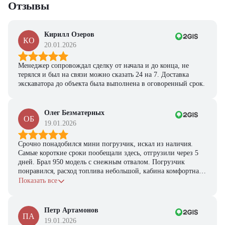
Отзывы
персональную подборку моделей и лучшие условия
покупки
Получить предложение
Кирилл Озеров
КО
20.01.2026
Менеджер сопровождал сделку от начала и до конца, не
терялся и был на связи можно сказать 24 на 7. Доставка
экскаватора до объекта была выполнена в оговоренный срок.
Олег Безматерных
ОБ
19.01.2026
Срочно понадобился мини погрузчик, искал из наличия.
Самые короткие сроки пообещали здесь, отгрузили через 5
дней. Брал 950 модель с снежным отвалом. Погрузчик
понравился, расход топлива небольшой, кабина комфортная,
с задачами справляется.
Показать все
Петр Артамонов
ПА
19.01.2026