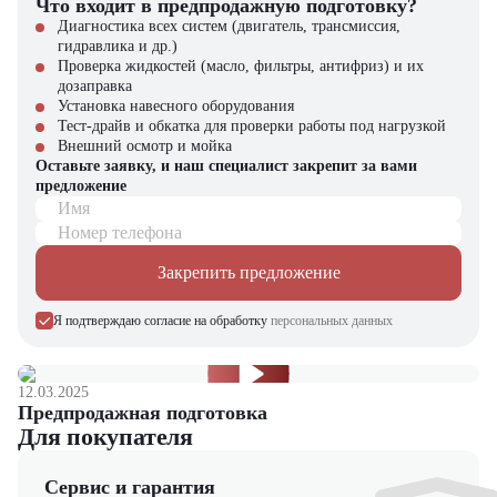
Что входит в предпродажную подготовку?
В строительстве – для рытья котлованов, траншей, демонтажа и
планировки площадок.
Диагностика всех систем (двигатель, трансмиссия,
В дорожных работах – при прокладке коммуникаций,
гидравлика и др.)
строительстве и ремонте дорог.
Проверка жидкостей (масло, фильтры, антифриз) и их
В промышленности – для погрузочно-разгрузочных и
дозаправка
землеройных задач.
Установка навесного оборудования
В коммунальной сфере – для обслуживания городских объектов
Тест-драйв и обкатка для проверки работы под нагрузкой
и благоустройства территорий.
Внешний осмотр и мойка
Оставьте заявку, и наш специалист закрепит за вами
Экскаватор Doosan DX180NLC – это отличное сочетание мощности,
предложение
экономичности и надежности. Он прост в обслуживании,
Имя
демонстрирует стабильную производительность даже в сложных
Номер телефона
условиях и обеспечивает высокую эффективность работы. Эта
модель станет выгодным вложением для компаний, которым важна
Закрепить предложение
производительность и минимизация затрат на эксплуатацию
техники.
Я подтверждаю согласие на обработку
персональных данных
Экскаватор Doosan DX180NLC можно купить в компании «ЦТО».
Компания является официальным дилером и предлагает новые
модели техники. На нашем сайте вы найдете широкий выбор
12.03.2025
спецтехники, вилочной и малой складской техники, навесного
Предпродажная подготовка
оборудования и запчастей.
Для покупателя
Сервис и гарантия