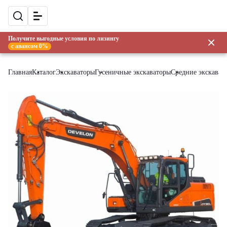
Получите выгодные условия по лизингу
с авансом 0%
Главная
Каталог
Экскаваторы
Гусеничные экскаваторы
Средние экскават