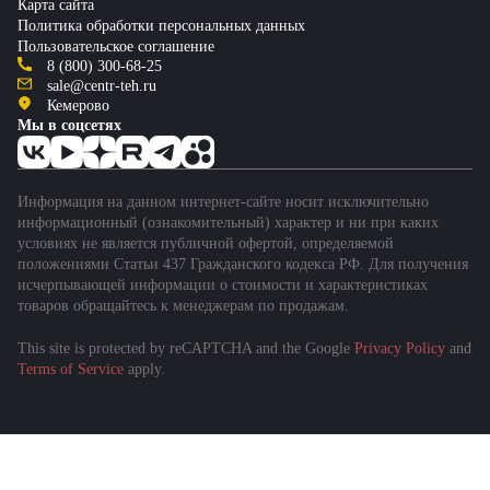
Карта сайта
Политика обработки персональных данных
Пользовательское соглашение
8 (800) 300-68-25
sale@centr-teh.ru
Кемерово
Мы в соцсетях
Информация на данном интернет-сайте носит исключительно
информационный (ознакомительный) характер и ни при каких
условиях не является публичной офертой, определяемой
положениями Статьи 437 Гражданского кодекса РФ. Для получения
исчерпывающей информации о стоимости и характеристиках
товаров обращайтесь к менеджерам по продажам.
This site is protected by reCAPTCHA and the Google
Privacy Policy
and
Подобрать спецтехнику
Terms of Service
apply.
за 1 минуту