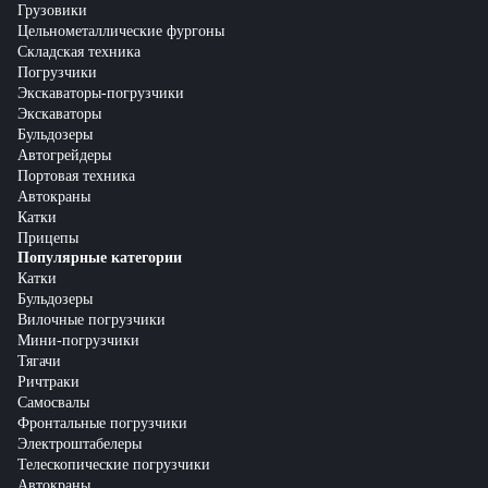
Грузовики
Цельнометаллические фургоны
Складская техника
Погрузчики
Экскаваторы-погрузчики
Экскаваторы
Бульдозеры
Автогрейдеры
Портовая техника
Автокраны
Катки
Прицепы
Популярные категории
Катки
Бульдозеры
Вилочные погрузчики
Мини-погрузчики
Тягачи
Ричтраки
Самосвалы
Фронтальные погрузчики
Электроштабелеры
Телескопические погрузчики
Автокраны