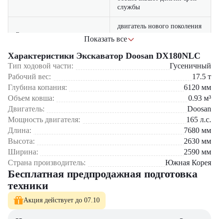
службы
двигатель нового поколения
Экономичность
снижает расход топлива и
Показать все
эксплуатационные расходы
Характеристики Экскаватор Doosan DX180NLC
высокая мощность и
Тип ходовой части:
Гусеничный
отличная глубина копания
Рабочий вес:
Производительность
17.5
т
позволяют выполнять
Глубина копания:
6120
мм
работы быстрее
Объем ковша:
0.93
м³
Двигатель:
эргономичная кабина с
Doosan
климат-контролем и низким
Мощность двигателя:
165
л.с.
Комфорт
уровнем шума повышает
Длина:
7680
мм
удобство оператора
Высота:
2630
мм
Ширина:
2590
мм
возможность использования
Страна производитель:
Южная Корея
различного навесного
Универсальность
Бесплатная предпродажная подготовка
оборудования расширяет
сферу применения
техники
Акция действует до 07.10
Где применяется Экскаватор Doosan DX180NLC?