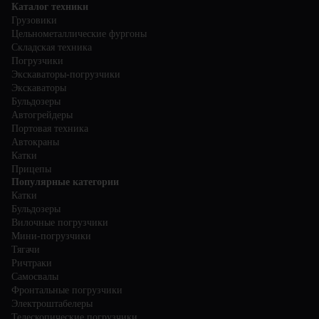
Каталог техники
Грузовики
Цельнометаллические фургоны
Складская техника
Погрузчики
Экскаваторы-погрузчики
Экскаваторы
Бульдозеры
Автогрейдеры
Портовая техника
Автокраны
Катки
Прицепы
Популярные категории
Катки
Бульдозеры
Вилочные погрузчики
Мини-погрузчики
Тягачи
Ричтраки
Самосвалы
Фронтальные погрузчики
Электроштабелеры
Телескопические погрузчики