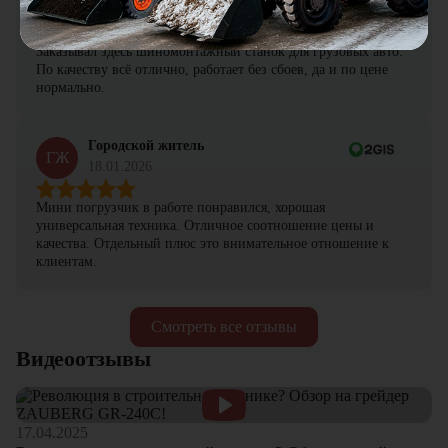
ПА
19.01.2026
Заказывал здесь шиномонтажный станок для грузовых авто.
По качеству всё отлично, работает без сбоев, да и по цене
нормально.
Городской житель
ГЖ
18.01.2026
Мини погрузчик в работе понравился, хорошая
универсальная техника. Отличное соотношение цены и
качества. Отдельный плюс это внимательное отношение к
клиентам.
Смотреть все отзывы
Видеоотзывы
17.04.2025