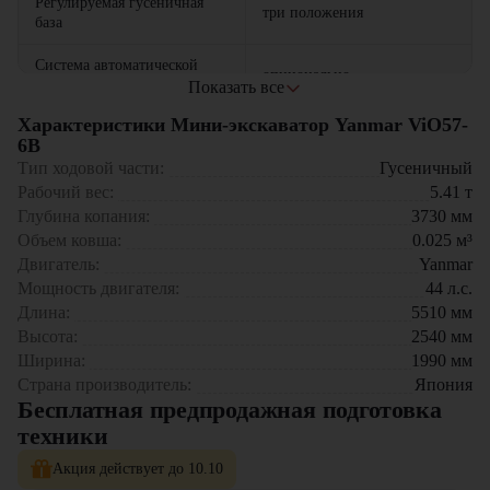
Регулируемая гусеничная
три положения
база
Система автоматической
опционально
смазки
Показать все
Области применения:
Характеристики Мини-экскаватор Yanmar ViO57-
Строительство фундаментов и котлованов
6B
Прокладка инженерных коммуникаций
Тип ходовой части:
Гусеничный
Дорожные и ландшафтные работы
Рабочий вес:
5.41
т
Демонтажные операции
Глубина копания:
3730
мм
Сельскохозяйственные задачи
Объем ковша:
0.025
м³
Компания "
ЦТО
" официальный дилер
Yanmar
в России.
Мы
Двигатель:
Yanmar
прдлагаем:
Мощность двигателя:
44
л.с.
Длина:
5510
мм
Новые машины с гарантией
Высота:
2540
мм
Профессиональное сервисное обслуживание
Оригинальные запчасти в наличии
Ширина:
1990
мм
Гибкие условия лизинга и кредитования
Страна производитель:
Япония
Бесплатная предпродажная подготовка
Yanmar ViO57-6B
– ваш надежный партнер для профессиональных
техники
строительных задач!
Акция действует до 10.10