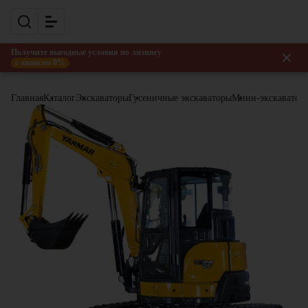
Получите выгодные условия по лизингу
с авансом 0%
Главная
Каталог
Экскаваторы
Гусеничные экскаваторы
Мини-экскаватор