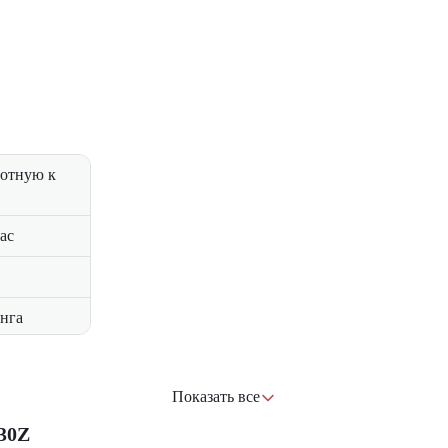
лотную к
час
инга
Показать все
30Z