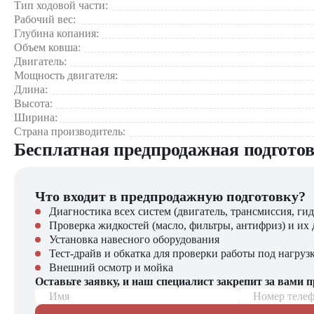
Тип ходовой части:
Прокладка коммуникаций
Рабочий вес:
Демонтажные работы
Глубина копания:
Объем ковша:
Компания "
ЦТО
" Официальный дилер
Doosan
в России.
Мы 
Двигатель:
Мощность двигателя:
Гарантия 2 года
Длина:
Оригинальные запчасти в наличии
Высота:
Гибкие программы лизинга
Ширина:
Бесплатная диагностика при покупке
Страна производитель:
Бесплатная предпродажная подгото
Doosan DX30Z
– мощность и маневренность для городских за
Что входит в предпродажную подготовку?
Диагностика всех систем (двигатель, трансмиссия, гид
Проверка жидкостей (масло, фильтры, антифриз) и их 
Установка навесного оборудования
Тест-драйв и обкатка для проверки работы под нагруз
Внешний осмотр и мойка
Оставьте заявку, и наш специалист закрепит за вами 
Имя
Номер теле