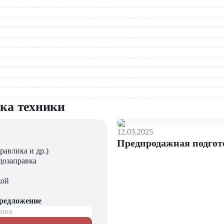
предлагаем
:
вка техники
дач!
12.03.2025
Предпродажная подгот
равлика и др.)
дозаправка
кой
предложение
фона