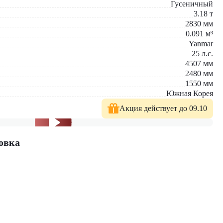
Гусеничный
3.18
т
2830
мм
0.091
м³
Yanmar
25
л.с.
4507
мм
2480
мм
1550
мм
Южная Корея
Акция действует до 09.10
овка