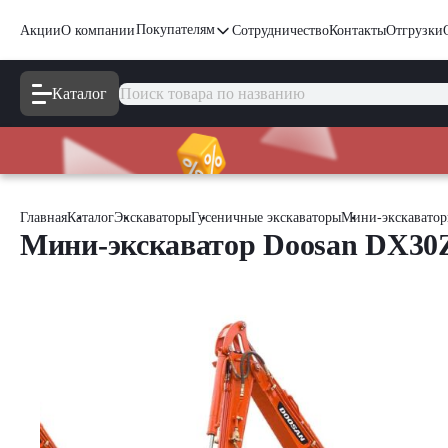
Покупателям
Акции
О компании
Сотрудничество
Контакты
Отгрузки
Каталог
Главная
Каталог
Экскаваторы
Гусеничные экскаваторы
Мини-экскавато
Мини-экскаватор Doosan DX30