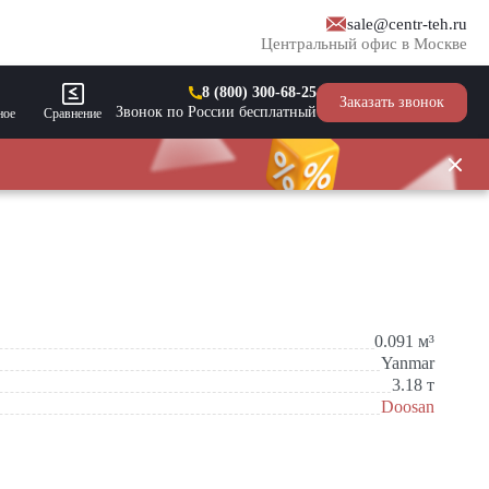
sale@centr-teh.ru
Центральный офис в Москве
8 (800) 300-68-25
Заказать звонок
Звонок по России бесплатный
ное
Сравнение
0.091
м³
Yanmar
3.18
т
Doosan