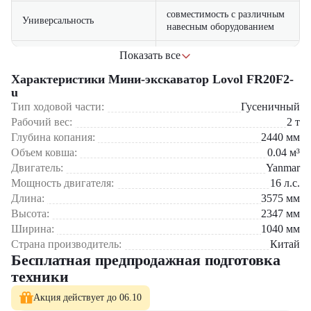
совместимость с различным
Универсальность
навесным оборудованием
удобное сиденье и простое
Показать все
Комфорт оператора
Области применения:
управление
Характеристики Мини-экскаватор Lovol FR20F2-
Коммунальное хозяйство (ремонт тротуаров, прокладка кабелей)
u
прочная конструкция и
Надежность
Ландшафтные работы (озеленение, рытье небольших траншей)
Тип ходовой части:
защита ключевых узлов
Гусеничный
Строительство (фундаменты малых объектов, дренажные
Рабочий вес:
2
т
системы)
Глубина копания:
2440
мм
Сельское хозяйство (мелиорация, рытье канав)
Объем ковша:
0.04
м³
Работы внутри помещений (склады, цеха)
Двигатель:
Yanmar
Мини-экскаватор
Lovol FR20F2-u
можно приобрести в
Мощность двигателя:
16
л.с.
компании
«ЦТО»
–
официального дилера спецтехники Lovol
в
Длина:
3575
мм
России.
Мы предлагаем:
Высота:
2347
мм
Новые машины с гарантией 1 год
Ширина:
1040
мм
Сервисное обслуживание и ремонт
Страна производитель:
Китай
Оригинальные запчасти в наличии
Бесплатная предпродажная подготовка
Гибкие условия лизинга и кредитования
техники
Lovol FR20F2-u – ваш надежный помощник для городских и
Акция действует до 06.10
ландшафтных работ!