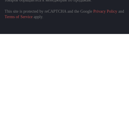
товаров обращайтесь к менеджерам по продажам.
This site is protected by reCAPTCHA and the Google
Privacy Policy
and
Подобрать спецтехнику
Terms of Service
apply.
за 1 минуту