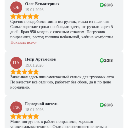
Получите выгодное
Олег Безматерных
предложение на спецтехнику
ОБ
19.01.2026
из наличия!
Срочно понадобился мини погрузчик, искал из наличия.
Ответьте на несколько вопросов — мы предоставим
Самые короткие сроки пообещали здесь, отгрузили через 5
персональную подборку моделей и лучшие условия
дней. Брал 950 модель с снежным отвалом. Погрузчик
покупки
понравился, расход топлива небольшой, кабина комфортная,
Получить предложение
с задачами справляется.
Показать все
Петр Артамонов
ПА
19.01.2026
Заказывал здесь шиномонтажный станок для грузовых авто.
По качеству всё отлично, работает без сбоев, да и по цене
нормально.
Городской житель
ГЖ
18.01.2026
Мини погрузчик в работе понравился, хорошая
универсальная техника. Отличное соотношение цены и