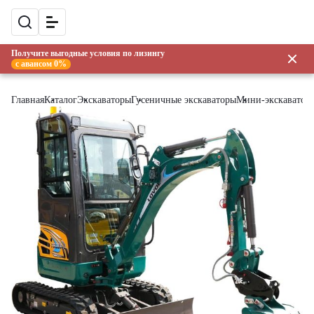
Получите выгодные условия по лизингу
с авансом 0%
Главная
Каталог
Экскаваторы
Гусеничные экскаваторы
Мини-экскаватор