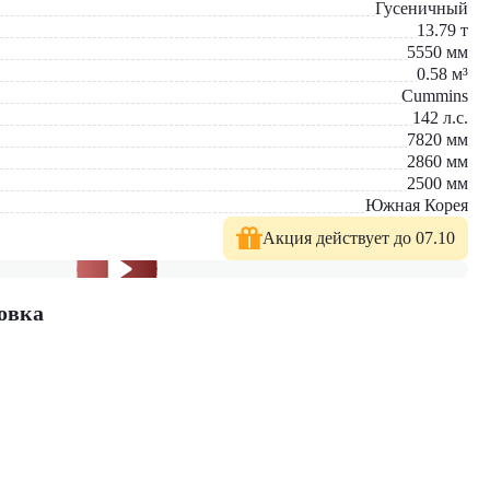
Гусеничный
13.79
т
5550
мм
0.58
м³
ыгодным выбором для компаний любого масштаба. Простота
Cummins
ые затраты при высокой эффективности работы.
142
л.с.
7820
мм
новые модели техники. На нашем сайте вы найдёте широкий
2860
мм
2500
мм
Южная Корея
Акция действует до 07.10
овка