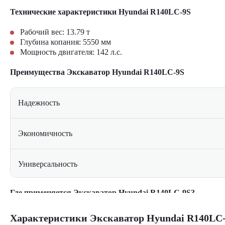
Технические характеристики Hyundai R140LC-9S
Рабочий вес:
13.79
т
Глубина копания:
5550
мм
Мощность двигателя:
142
л.с.
Преимущества Экскаватор Hyundai R140LC-9S
Надежность
Экономичность
Универсальность
Где применяется Экскаватор Hyundai R140LC-9S?
Комфорт
Строительные площадки при рытье котлованов, траншей и
Характеристики Экскаватор Hyundai R140LC
Дорожные работы: планировка, выемка грунта и создание