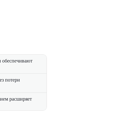
ы обеспечивают
ез потери
нием расширяет
равления и
оператора
воляют эффективно