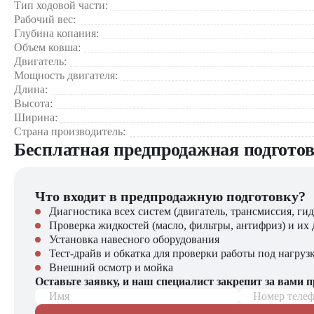
Маневренность
Тип ходовой части:
Коммунальное хозяйство: прокладка инженерных сетей, о
Рабочий вес:
Промышленные объекты и сельское хозяйство для универс
Глубина копания:
Объем ковша:
Экскаватор Hyundai R140LC-9S сочетает в себе надежнос
Двигатель:
обслуживания, долговечная конструкция и современная гид
Мощность двигателя:
Длина:
Экскаватор Hyundai R140LC-9S можно купить в компании «
Высота:
выбор спецтехники, вилочной и малой складской техники, на
Ширина:
Страна производитель:
Бесплатная предпродажная подгото
Что входит в предпродажную подготовку?
Диагностика всех систем (двигатель, трансмиссия, гид
Проверка жидкостей (масло, фильтры, антифриз) и их 
Установка навесного оборудования
Тест-драйв и обкатка для проверки работы под нагруз
Внешний осмотр и мойка
Оставьте заявку, и наш специалист закрепит за вами 
Имя
Номер теле