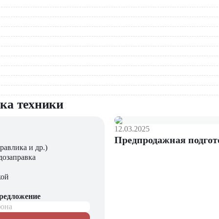
работать в ограниченных пространствах
чистка и обслуживание территорий.
альных земляных задач.
ть, производительность и экономичность, что делает его в
равлическая система обеспечивают минимальные эксплуатационн
ЦТО». Компания является официальным дилером и предлагает 
весного оборудования и запчастей.
вка техники
12.03.2025
Предпродажная подгот
равлика и др.)
дозаправка
кой
предложение
фона