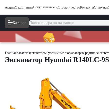
Покупателям
Акции
О компании
Сотрудничество
Контакты
Отгрузки
Каталог
Главная
Каталог
Экскаваторы
Гусеничные экскаваторы
Средние экскава
Экскаватор Hyundai R140LC-9