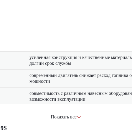
усиленная конструкция и качественные материал
долгий срок службы
современный двигатель снижает расход топлива б
мощности
совместимость с различным навесным оборудова
возможности эксплуатации
просторная кабина с эргономичными органами уп
Показать все
шумоизоляцией повышает эффективность работы 
 подготовке основания.
-9S
оптимальные габариты и точное управление поз
 дорожного полотна.