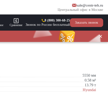
sale@centr-teh.ru
Центральный офис в Москве
8 (800) 300-68-25
Заказать звонок
Звонок по России бесплатный
ное
Сравнение
5550
мм
0.58
м³
13.79
т
Hyundai