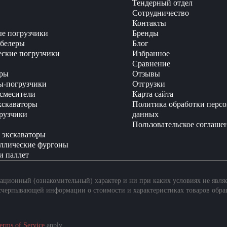
Тендерный отдел
Сотрудничество
Контакты
е погрузчики
Бренды
белеры
Блог
еские погрузчики
Избранное
Сравнение
ры
Отзывы
ы-погрузчики
Отгрузки
смесители
Карта сайта
кскаваторы
Политика обработки перс
рузчики
данных
Пользовательское соглаше
 экскаваторы
ллические фургоны
и паллет
ционный (ознакомительный) характер и ни при каких условиях не явля
счерпывающей информации о стоимости и характеристиках товаров обра
erms of Service
apply.