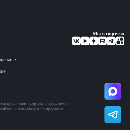
Мы в соцсетях
ональных
ние
ется публичной офертой, определяемой
щайтесь к менеджерам по продажам.