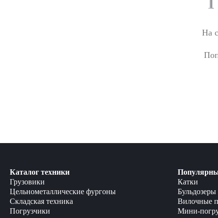
На 
Поп
Каталог техники
Популярны
Грузовики
Катки
Цельнометаллические фургоны
Бульдозеры
Складская техника
Вилочные п
Погрузчики
Мини-погр