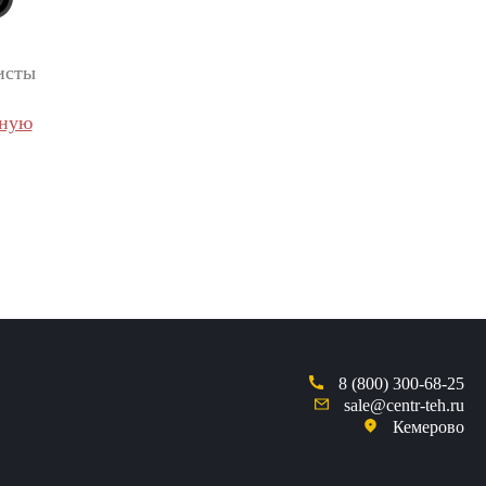
исты
вную
8 (800) 300-68-25
sale@centr-teh.ru
Кемерово