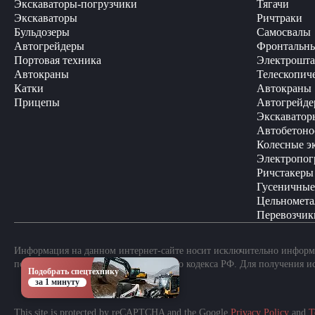
Экскаваторы-погрузчики
Тягачи
Экскаваторы
Ричтраки
Бульдозеры
Самосвалы
Автогрейдеры
Фронтальны
Портовая техника
Электрошта
Автокраны
Телескопич
Катки
Автокраны
Прицепы
Автогрейде
Экскаватор
Автобетоно
Колесные э
Электропог
Ричстакеры
Гусеничные
Цельномета
Перевозчик
Информация на данном интернет-сайте носит исключительно информа
положениями Статьи 437 Гражданского кодекса РФ. Для получения и
Подобрать спецтехнику
за 1 минуту
This site is protected by reCAPTCHA and the Google
Privacy Policy
and
T