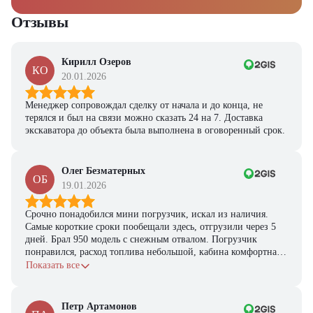
Ответьте на несколько вопросов — мы предоставим
персональную подборку моделей и лучшие условия
Отзывы
покупки
Получить предложение
Кирилл Озеров
КО
20.01.2026
Менеджер сопровождал сделку от начала и до конца, не
терялся и был на связи можно сказать 24 на 7. Доставка
экскаватора до объекта была выполнена в оговоренный срок.
Олег Безматерных
ОБ
19.01.2026
Срочно понадобился мини погрузчик, искал из наличия.
Самые короткие сроки пообещали здесь, отгрузили через 5
дней. Брал 950 модель с снежным отвалом. Погрузчик
понравился, расход топлива небольшой, кабина комфортная,
с задачами справляется.
Показать все
Петр Артамонов