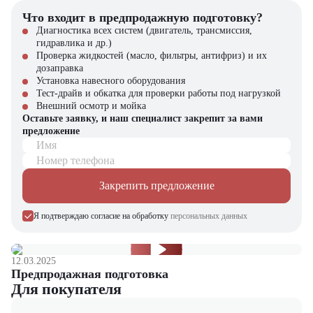
Купить дизельный вилочный погрузчик Heli CPCD70G в
Что входит в предпродажную подготовку?
компании "ЦТО"
Диагностика всех систем (двигатель, трансмиссия,
гидравлика и др.)
Компания "ЦТО" – официальный дилер техники Heli,
Проверка жидкостей (масло, фильтры, антифриз) и их
предлагающий новые модели складского оборудования с гарантией.
дозаправка
У нас вы найдете: широкий выбор спецтехники, вилочных
Установка навесного оборудования
погрузчиков, малой складской техники, навесного оборудования,
Тест-драйв и обкатка для проверки работы под нагрузкой
запчасти для долгосрочной эксплуатации, профессиональные
Внешний осмотр и мойка
консультации по выбору техники.
Оставьте заявку, и наш специалист закрепит за вами
предложение
Мы осуществляем быструю доставку по всей России и
Имя
обеспечиваем сервисное обслуживание и ремонт.
Номер телефона
📞 Звоните прямо сейчас для уточнения деталей и оформления
Закрепить предложение
заказа!
Я подтверждаю согласие на обработку
персональных данных
Выбирайте надежность и качество – выбирайте Heli CPCD70G в
"ЦТО"!
12.03.2025
Предпродажная подготовка
Для покупателя