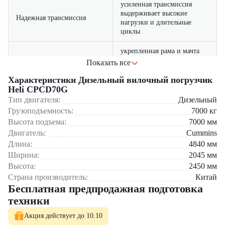
усиленная трансмиссия
выдерживает высокие
Надежная трансмиссия
нагрузки и длительные
циклы
укрепленная рама и мачта
Прочный каркас
гарантируют долгий срок
Показать все
службы
Характеристики Дизельный вилочный погрузчик
Heli CPCD70G
Где применяется вилочный погрузчик Heli CPCD70G?
Тип двигателя:
Дизельный
Грузоподъемность:
7000
кг
Промышленные предприятия
Строительные площадки
Высота подъема:
7000
мм
Логистические центры и склады
Двигатель:
Cummins
Порты и причальные зоны
Длина:
4840
мм
Ширина:
2045
мм
Почему стоит выбрать Heli CPCD70G?
Высота:
2450
мм
Надежность в условиях тяжелой эксплуатации
Страна производитель:
Китай
Высокая производительность при минимальных затратах
Бесплатная предпродажная подготовка
топлива
техники
Простота в обслуживании и долговечность компонентов
Комфорт оператора — кабина адаптирована под длительную
Акция действует до 10.10
работу