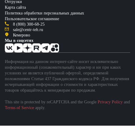
Отгрузки
Карта сайта
Политика обработки персональных данных
Пользовательское соглашение
8 (800) 300-68-25
sale@centr-teh.ru
Кемерово
Мы в соцсетях
Информация на данном интернет-сайте носит исключительно
информационный (ознакомительный) характер и ни при каких
условиях не является публичной офертой, определяемой
положениями Статьи 437 Гражданского кодекса РФ. Для получения
исчерпывающей информации о стоимости и характеристиках
товаров обращайтесь к менеджерам по продажам.
This site is protected by reCAPTCHA and the Google
Privacy Policy
and
Подобрать спецтехнику
Terms of Service
apply.
за 1 минуту