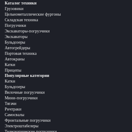
Каталог техники
Грузовики
Цельнометаллические фургоны
Складская техника
Погрузчики
Экскаваторы-погрузчики
Экскаваторы
Бульдозеры
Автогрейдеры
Портовая техника
Автокраны
Катки
Прицепы
Популярные категории
Катки
Бульдозеры
Вилочные погрузчики
Мини-погрузчики
Тягачи
Ричтраки
Самосвалы
Фронтальные погрузчики
Электроштабелеры
Телескопические погрузчики