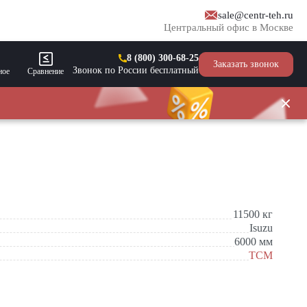
sale@centr-teh.ru
Центральный офис в Москве
8 (800) 300-68-25
Заказать звонок
Звонок по России бесплатный
ное
Сравнение
11500
кг
Isuzu
6000
мм
TCM