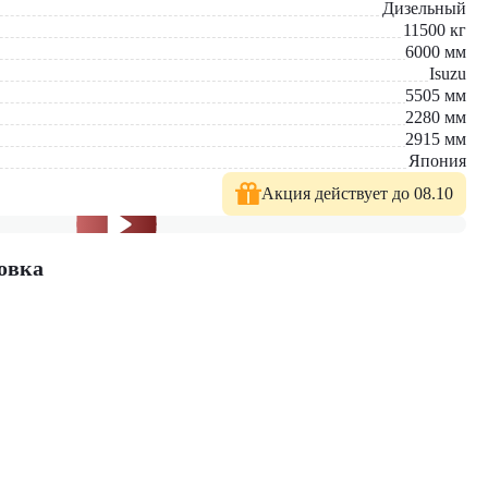
Дизельный
11500
кг
6000
мм
Isuzu
5505
мм
2280
мм
2915
мм
Япония
Акция действует до 08.10
овка
 У нас вы найдете: широкий выбор спецтехники, вилочных
е консультации по выбору техники.