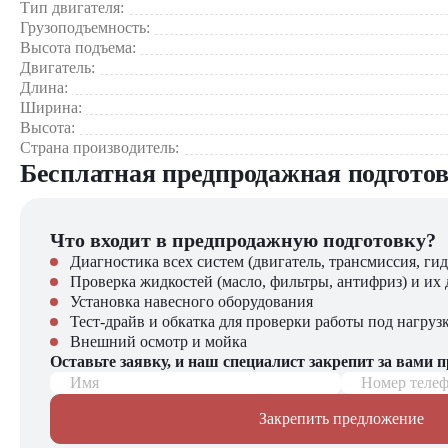
Тип двигателя:
Транспортные и распределительные базы
Грузоподъемность:
Металлургические и машиностроительные заводы
Высота подъема:
Двигатель:
Почему стоит выбрать TCM FD115-3?
Длина:
Ширина:
Высокая производительность при работе с тяжелыми груз
Высота:
Надежность и качество японского производителя
Страна производитель:
Экономичный дизельный двигатель снижает эксплуатаци
Бесплатная предпродажная подгото
Комфорт и безопасность для оператора в любых условиях
Универсальность и адаптация к различным сферам промы
Что входит в предпродажную подготовку?
Купить дизельный вилочный погрузчик TCM FD115-3 в 
Диагностика всех систем (двигатель, трансмиссия, гид
Компания "ЦТО" – официальный дилер техники TCM, предл
Проверка жидкостей (масло, фильтры, антифриз) и их 
погрузчиков, малой складской техники, навесного оборудова
Установка навесного оборудования
Тест-драйв и обкатка для проверки работы под нагруз
Мы осуществляем быструю доставку по всей России и обеспе
Внешний осмотр и мойка
Оставьте заявку, и наш специалист закрепит за вами 
📞 Звоните прямо сейчас для уточнения деталей и оформления
Имя
Номер теле
Закрепить предложение
Выбирайте надежность и качество – выбирайте TCM FD11