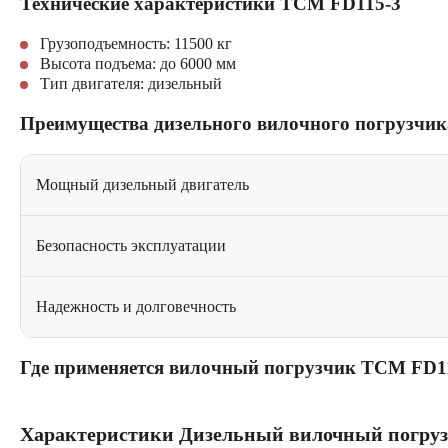
Технические характеристики TCM FD115-3
Грузоподъемность: 11500 кг
Высота подъема: до 6000 мм
Тип двигателя: дизельный
Преимущества дизельного вилочного погрузчи
Мощный дизельный двигатель
Безопасность эксплуатации
Надежность и долговечность
Где применяется вилочный погрузчик TCM FD1
Крупные промышленные предприятия
Логистические центры и склады с интенсивным грузообо
Характеристики Дизельный вилочный погру
Строительные площадки с необходимостью подъема тяжел