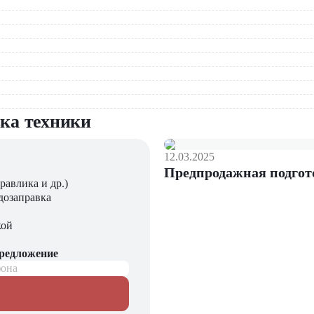
ами
онные расходы
вка техники
шленности
12.03.2025
компании "ЦТО"
Предпродажная подгот
равлика и др.)
агающий новые модели складского оборудования с гарантией.
дозаправка
ния, запчасти для долгосрочной эксплуатации, профессиональны
кой
чиваем сервисное обслуживание и ремонт.
предложение
 заказа!
фона
5-3 в "ЦТО"!