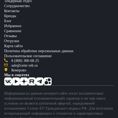
Тендерный отдел
Сотрудничество
Контакты
Бренды
Блог
Избранное
Сравнение
Отзывы
Отгрузки
Карта сайта
Политика обработки персональных данных
Пользовательское соглашение
8 (800) 300-68-25
sale@centr-teh.ru
Кемерово
Мы в соцсетях
Информация на данном интернет-сайте носит исключительно
информационный (ознакомительный) характер и ни при каких
условиях не является публичной офертой, определяемой
положениями Статьи 437 Гражданского кодекса РФ. Для получения
исчерпывающей информации о стоимости и характеристиках