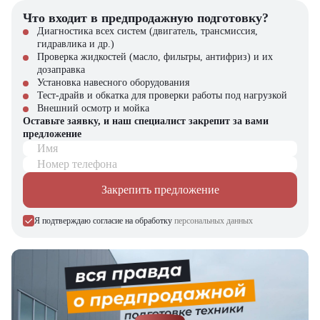
Строительные площадки с тяжелой техникой и материалами
Что входит в предпродажную подготовку?
Почему стоит выбрать Hyundai 70DF-7?
Диагностика всех систем (двигатель, трансмиссия,
гидравлика и др.)
Дизельный вилочный погрузчик Hyundai 70DF-7 способен
Проверка жидкостей (масло, фильтры, антифриз) и их
решать задачи любой сложности
дозаправка
Экономичный расход топлива при высокой производительности
Установка навесного оборудования
Усиленные компоненты рассчитаны на круглосуточную работу
Тест-драйв и обкатка для проверки работы под нагрузкой
Низкая стоимость владения и высокая остаточная стоимость
Внешний осмотр и мойка
Техника от мирового бренда с подтвержденной надежностью
Оставьте заявку, и наш специалист закрепит за вами
предложение
Компания "ЦТО" – официальный дилер техники Hyundai,
Имя
предлагающий новые модели складского оборудования с гарантией.
Номер телефона
У нас вы найдете: широкий выбор спецтехники, вилочных
погрузчиков, малой складской техники, навесного оборудования,
Закрепить предложение
запчасти для долгосрочной эксплуатации, профессиональные
консультации по выбору техники.
Я подтверждаю согласие на обработку
персональных данных