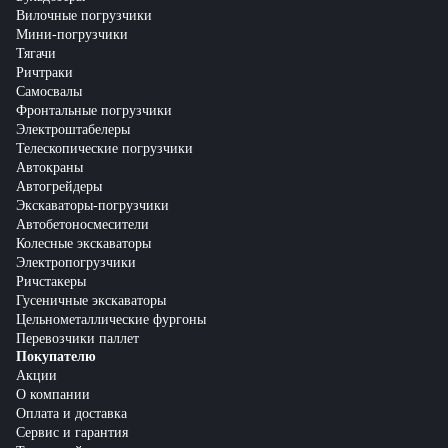
Вилочные погрузчики
Мини-погрузчики
Тягачи
Ричтраки
Самосвалы
Фронтальные погрузчики
Электроштабелеры
Телескопические погрузчики
Автокраны
Автогрейдеры
Экскаваторы-погрузчики
Автобетоносмесители
Колесные экскаваторы
Электропогрузчики
Ричстакеры
Гусеничные экскаваторы
Цельнометаллические фургоны
Перевозчики паллет
Покупателю
Акции
О компании
Оплата и доставка
Сервис и гарантия