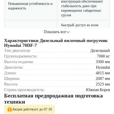
конструкция обеспечивают
Повышенная устойчивость и
стабильность даже при
надежность
перемещении габаритных
грузов
быстрый доступ ко всем
рабочим узлам позволяет
Показать все
Простота технического
оперативно проводить
обслуживания
регламентные работы и
Характеристики Дизельный вилочный погрузчик
диагностику
Hyundai 70DF-7
Тип двигателя:
Дизельный
качественные
Грузоподъемность:
7000
кг
комплектующие и
Высота подъема:
3300
мм
инженерные решения
Длительный срок службы
Двигатель:
делают Hyundai 70DF-7
Hyundai
оптимальным выбором для
Длина:
4815
мм
долгосрочной эксплуатации
Ширина:
2087
мм
Высота:
2523
мм
Где применяется вилочный погрузчик Hyundai 70DF-7?
Страна производитель:
Южная Корея
Бесплатная предпродажная подготовка
Металлургическая и машиностроительная промышленность
техники
Лесозаготовительная отрасль и деревообработка
Крупные логистические и транспортные хабы
Акция действует до 07.10
Контейнерные терминалы и портовые зоны