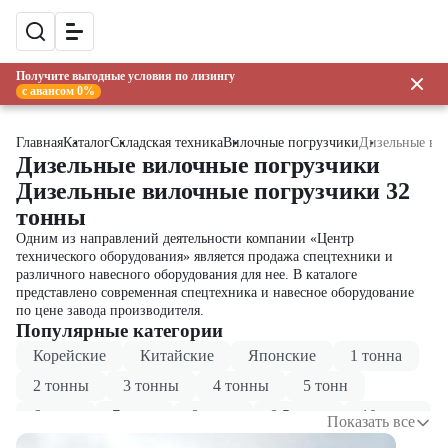
Получите выгодные условия по лизингу
с авансом 0%
Главная
Каталог
Складская техника
Вилочные погрузчики
Дизельные ви
Дизельные вилочные погрузчики
Дизельные вилочные погрузчики 32
тонны
Одним из направлений деятельности компании «Центр
технического оборудования» является продажа спецтехники и
различного навесного оборудования для нее. В каталоге
представлено современная спецтехника и навесное оборудование
по цене завода производителя.
Популярные категории
Корейские
Китайские
Японские
1 тонна
2 тонны
3 тонны
4 тонны
5 тонн
6 тонн
7 тонн
8 тонн
8.5 тонн
10 тонн
Показать все
11.5 тонн
12 тонн
14 тонн
15 тонн