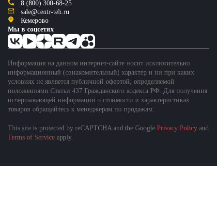
8 (800) 300-68-25
sale@centr-teh.ru
Кемерово
Мы в соцсетях
Информация на данном интернет-сайте носит исключительно
информационный (ознакомительный) характер и ни при каких
условиях не является публичной офертой, определяемой
положениями Статьи 437 Гражданского кодекса РФ. Для получения
исчерпывающей информации о стоимости и характеристиках
товаров обращайтесь к менеджерам по продажам.
This site is protected by reCAPTCHA and the Google
Privacy Policy
and
Terms of Service
apply.