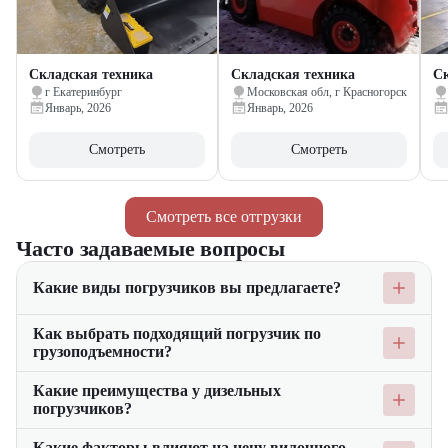
Складская техника
Складская техника
Ск
г Екатеринбург
Московская обл, г Красногорск
Январь, 2026
Январь, 2026
Смотреть
Смотреть
Смотреть все отгрузки
Часто задаваемые вопросы
Какие виды погрузчиков вы предлагаете?
Мы предлагаем широкий ассортимент погрузчиков, включая
Как выбрать подходящий погрузчик по
дизельные, электрические и бензиновые. Погрузчики
грузоподъемности?
различных типов предназначены для выполнения различных
задач на складе и строительных площадках, обеспечивая
При выборе погрузчика по грузоподъемности важно
Какие преимущества у дизельных
высокую производительность и грузоподъемность.
учитывать вес и объем грузов, которые планируется
погрузчиков?
поднимать и перемещать. Например, для работы с тяжелыми
грузами на строительных площадках лучше подойдут
Дизельные погрузчики обладают высокой мощностью и
Какие факторы влияют на цену вилочного