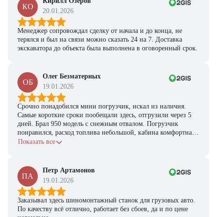
Кирилл Озеров
КО
20.01.2026
Менеджер сопровождал сделку от начала и до конца, не
терялся и был на связи можно сказать 24 на 7. Доставка
экскаватора до объекта была выполнена в оговоренный срок.
Олег Безматерных
ОБ
19.01.2026
Срочно понадобился мини погрузчик, искал из наличия.
Самые короткие сроки пообещали здесь, отгрузили через 5
дней. Брал 950 модель с снежным отвалом. Погрузчик
понравился, расход топлива небольшой, кабина комфортная,
с задачами справляется.
Показать все
Петр Артамонов
ПА
19.01.2026
Заказывал здесь шиномонтажный станок для грузовых авто.
По качеству всё отлично, работает без сбоев, да и по цене