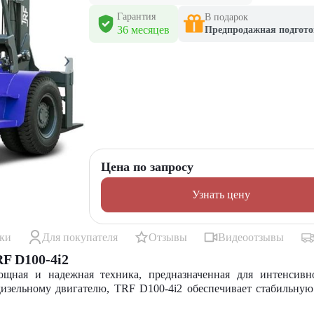
Гарантия
В подарок
36 месяцев
Предпродажная подгото
Цена по запросу
Узнать цену
ики
Для покупателя
Отзывы
Видеоотзывы
F D100-4i2
ная и надежная техника, предназначенная для интенсивно
зельному двигателю, TRF D100-4i2 обеспечивает стабильную 