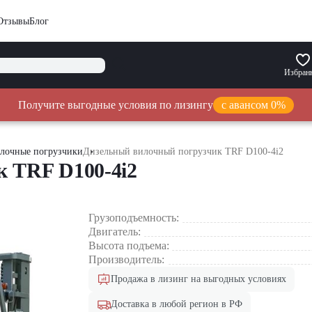
Отзывы
Блог
Избран
Получите выгодные условия по лизингу
с авансом 0%
лочные погрузчики
Дизельный вилочный погрузчик TRF D100-4i2
 TRF D100-4i2
Грузоподъемность:
Двигатель:
Высота подъема:
Производитель:
Продажа в лизинг на выгодных условиях
Доставка в любой регион в РФ