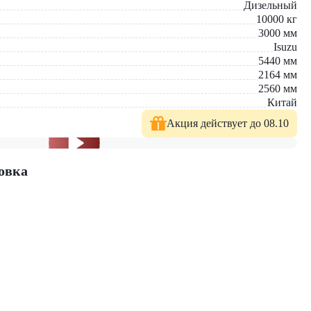
Дизельный
10000
кг
3000
мм
Isuzu
5440
мм
2164
мм
2560
мм
Китай
Акция действует до 08.10
овка
 У нас вы найдете: широкий выбор спецтехники, вилочных
е консультации по выбору техники.