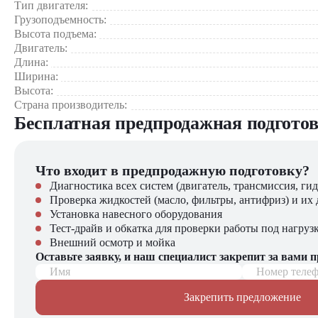
Тип двигателя:
Где применяется вилочный погрузчик TRF D100-4i2?
Грузоподъемность:
Высота подъема:
На металлургических и машиностроительных предприяти
Двигатель:
В портах и судостроительных верфях
Длина:
На складах крупногабаритной продукции
Ширина:
В логистических терминалах с тяжелыми грузами
Высота:
В добывающей и перерабатывающей промышленности
Страна производитель:
Бесплатная предпродажная подгото
Почему стоит выбрать TRF D100-4i2?
Высокая грузоподъемность и стабильность при работе
Что входит в предпродажную подготовку?
Эффективный дизельный двигатель с низким расходом то
Устойчивость к интенсивной эксплуатации в тяжелых усл
Диагностика всех систем (двигатель, трансмиссия, гид
Простота обслуживания и наличие комплектующих
Проверка жидкостей (масло, фильтры, антифриз) и их 
Отличное соотношение цены и качества при высоком ресу
Установка навесного оборудования
Тест-драйв и обкатка для проверки работы под нагруз
Компания "ЦТО" – официальный дилер техники TRF, предл
Внешний осмотр и мойка
погрузчиков, малой складской техники, навесного оборудова
Оставьте заявку, и наш специалист закрепит за вами 
Имя
Номер теле
Закрепить предложение