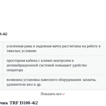
-4i2
усиленная рама и надежная мачта рассчитаны на работу в
тяжелых условиях
просторная кабина с климат-контролем и
антивибрационной системой повышает удобство
оператора
возможна установка навесного оборудования: захваты,
удлинители вил и др.
Показать все
современная система контроля устойчивости и усиленные
тормоза обеспечивают безопасную работу
чик TRF D100-4i2