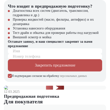
Универсальность использования в различных сферах и задача.
Что входит в предпродажную подготовку?
Компания "ЦТО" – официальный дилер техники Balkancar,
Диагностика всех систем (двигатель, трансмиссия,
предлагающий новые модели складского оборудования с гарантией.
гидравлика и др.)
У нас вы найдете: широкий выбор спецтехники, вилочных
Проверка жидкостей (масло, фильтры, антифриз) и их
погрузчиков, малой складской техники, навесного оборудования,
дозаправка
запчасти для долгосрочной эксплуатации, профессиональные
Установка навесного оборудования
консультации по выбору техники.
Тест-драйв и обкатка для проверки работы под нагрузкой
Внешний осмотр и мойка
Оставьте заявку, и наш специалист закрепит за вами
предложение
Имя
Номер телефона
Закрепить предложение
Я подтверждаю согласие на обработку
персональных данных
12.03.2025
Предпродажная подготовка
Для покупателя