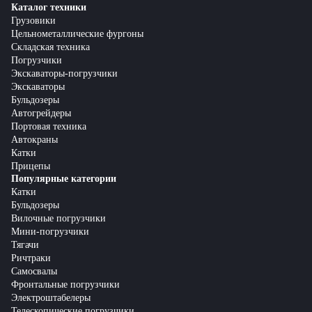
Каталог техники
Грузовики
Цельнометаллические фургоны
Складская техника
Погрузчики
Экскаваторы-погрузчики
Экскаваторы
Бульдозеры
Автогрейдеры
Портовая техника
Автокраны
Катки
Прицепы
Популярные категории
Катки
Бульдозеры
Вилочные погрузчики
Мини-погрузчики
Тягачи
Ричтраки
Самосвалы
Фронтальные погрузчики
Электроштабелеры
Телескопические погрузчики