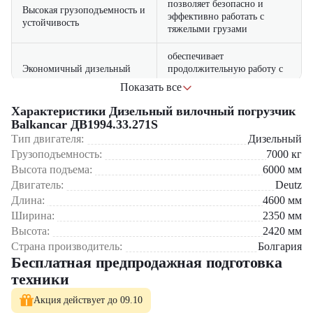
позволяет безопасно и
Высокая грузоподъемность и
эффективно работать с
устойчивость
тяжелыми грузами
обеспечивает
Экономичный дизельный
продолжительную работу с
двигатель
минимальными затратами
Показать все
топлива
Где применяется вилочный погрузчик Balkancar
Характеристики Дизельный вилочный погрузчик
ДВ1994.33.271S?
Надежная конструкция и
гарантируют долговечность
Balkancar ДВ1994.33.271S
прочность
и устойчивость к износу
Производственные предприятия и заводы
Тип двигателя:
Дизельный
Логистические и складские комплексы
Грузоподъемность:
7000
кг
Строительные площадки
Высота подъема:
6000
мм
Транспортно-экспедиторские базы
Двигатель:
Deutz
Торговые центры и распределительные склады
Длина:
4600
мм
Почему стоит выбрать Balkancar ДВ1994.33.271S?
Ширина:
2350
мм
Высота:
2420
мм
Дизельный вилочный погрузчик Balkancar ДВ1994.33.271S
Страна производитель:
Болгария
сочетает мощность и надежность
Бесплатная предпродажная подготовка
Высокая производительность и эффективность в любых
техники
условиях
Комфорт оператора благодаря продуманной эргономике
Акция действует до 09.10
Минимальные расходы на обслуживание и ремонт