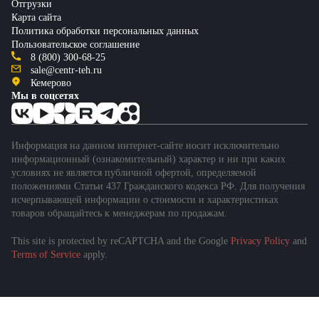
Отгрузки
Карта сайта
Политика обработки персональных данных
Пользовательское соглашение
8 (800) 300-68-25
sale@centr-teh.ru
Кемерово
Мы в соцсетях
Информация на данном интернет-сайте носит исключительно
информационный (ознакомительный) характер и ни при каких
условиях не является публичной офертой, определяемой
положениями Статьи 437 Гражданского кодекса РФ. Для получения
исчерпывающей информации о стоимости и характеристиках
товаров обращайтесь к менеджерам по продажам.
This site is protected by reCAPTCHA and the Google
Privacy Policy
and
Terms of Service
apply.