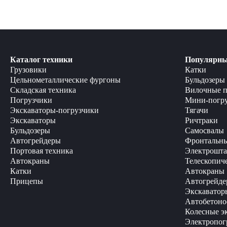
энергоэффективность. Важны также эргономичность и безо
Каталог техники
Популярны
Грузовики
Катки
Цельнометаллические фургоны
Бульдозеры
Складская техника
Вилочные п
Погрузчики
Мини-погр
Экскаваторы-погрузчики
Тягачи
Экскаваторы
Ричтраки
Бульдозеры
Самосвалы
Автогрейдеры
Фронтальны
Портовая техника
Электрошта
Автокраны
Телескопич
Катки
Автокраны
Прицепы
Автогрейде
Экскаватор
Автобетоно
Колесные э
Электропог