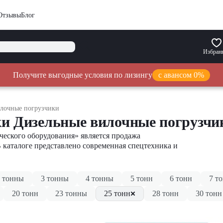
Отзывы
Блог
Избран
Получите выгодные условия по лизингу
с авансом 0%
лочные погрузчики
и Дизельные вилочные погрузчик
еского оборудования» является продажа
В каталоге представлено современная спецтехника и
 тонны
3 тонны
4 тонны
5 тонн
6 тонн
7 т
20 тонн
23 тонны
25 тонн
28 тонн
30 тонн