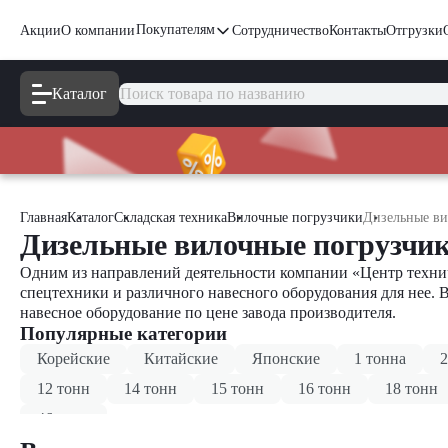
Покупателям
Акции
О компании
Сотрудничество
Контакты
Отгрузки
Каталог
Главная
Каталог
Складская техника
Вилочные погрузчики
Дизельные ви
Дизельные вилочные погрузчик
Одним из направлений деятельности компании «Центр технич
спецтехники и различного навесного оборудования для нее. 
навесное оборудование по цене завода производителя.
Популярные категории
Корейские
Китайские
Японские
1 тонна
2
12 тонн
14 тонн
15 тонн
16 тонн
18 тонн
46 тонн