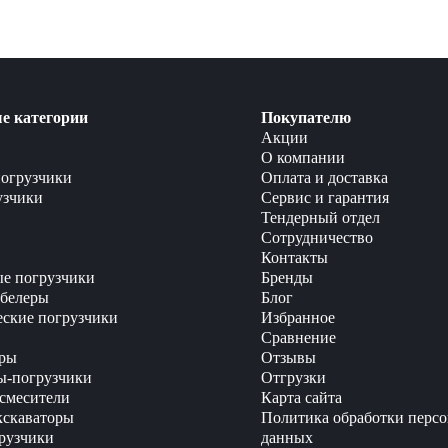
пасность, что обеспечивает удобство и безопасность эксплуатац
е категории
Покупателю
Акции
О компании
огрузчики
Оплата и доставка
узчики
Сервис и гарантия
Тендерный отдел
Сотрудничество
Контакты
е погрузчики
Бренды
белеры
Блог
еские погрузчики
Избранное
Сравнение
ры
Отзывы
ы-погрузчики
Отгрузки
смесители
Карта сайта
кскаваторы
Политика обработки перс
рузчики
данных