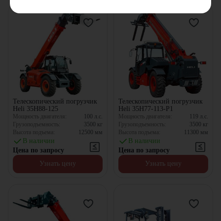
Телескопический погрузчик
Телескопический погрузчик
Heli 35H88-125
Heli 35H77-113-P1
Мощность двигателя:
100
л.с.
Мощность двигателя:
119
л.с.
Грузоподъемность:
3500
кг
Грузоподъемность:
3500
кг
Высота подъема:
12500
мм
Высота подъема:
11300
мм
В наличии
В наличии
Цена по запросу
Цена по запросу
Узнать цену
Узнать цену