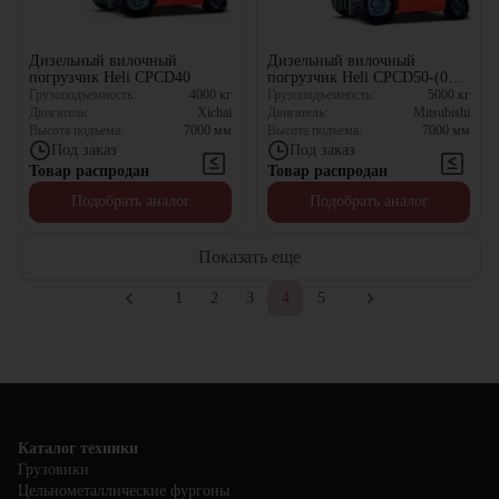
Дизельный вилочный
Дизельный вилочный
погрузчик Heli CPCD40
погрузчик Heli CPCD50-(05)
(M)
Грузоподъемность:
4000
кг
Грузоподъемность:
5000
кг
Двигатель:
Xichai
Двигатель:
Mitsubishi
Высота подъема:
7000
мм
Высота подъема:
7000
мм
Под заказ
Под заказ
Товар распродан
Товар распродан
Подобрать аналог
Подобрать аналог
Показать еще
1
2
3
4
5
Каталог техники
Грузовики
Цельнометаллические фургоны