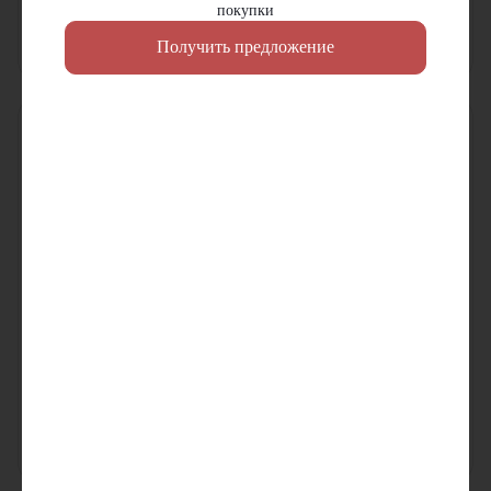
покупки
Цена по запросу
Цена по запросу
Получить предложение
Узнать цену
Узнать цену
Телескопический погрузчик
Телескопический погрузчик
Heli 40H88-125
Heli 40H51-90
Мощность двигателя:
100
л.с.
Мощность двигателя:
119
л.с.
Грузоподъемность:
4000
кг
Грузоподъемность:
4000
кг
Высота подъема:
12500
мм
Высота подъема:
9000
мм
В наличии
В наличии
Цена по запросу
Цена по запросу
Узнать цену
Узнать цену