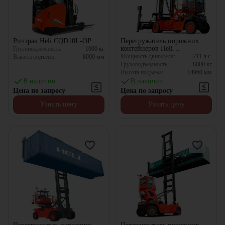
Ричтрак Heli CQD10L-OP
Перегружатель порожних
контейнеров Heli
Грузоподъемность:
1000
кг
CPCD180EC5
Мощность двигателя:
211
л.с.
Высота подъема:
8000
мм
Грузоподъемность:
8000
кг
Высота подъема:
14960
мм
В наличии
В наличии
Цена по запросу
Цена по запросу
Узнать цену
Узнать цену