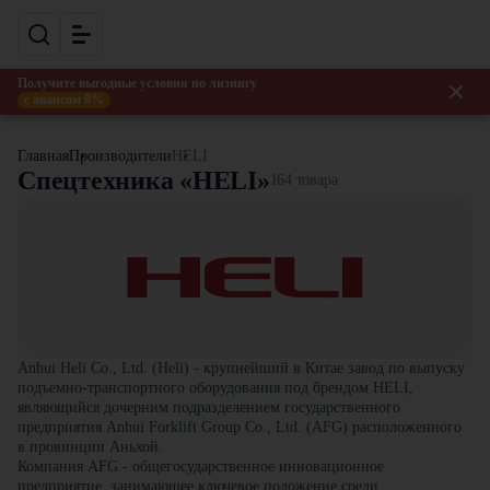
Получите выгодные условия по лизингу
с авансом 0%
Главная
Производители
HELI
Спецтехника «HELI»
164 товара
Anhui Heli Co., Ltd. (Heli) - крупнейший в Китае завод по выпуску
подъемно-транспортного оборудования под брендом HELI,
являющийся дочерним подразделением государственного
предприятия Anhui Forklift Group Co., Ltd. (AFG) расположенного
в провинции Аньхой.
Компания AFG - общегосударственное инновационное
предприятие, занимающее ключевое положение среди