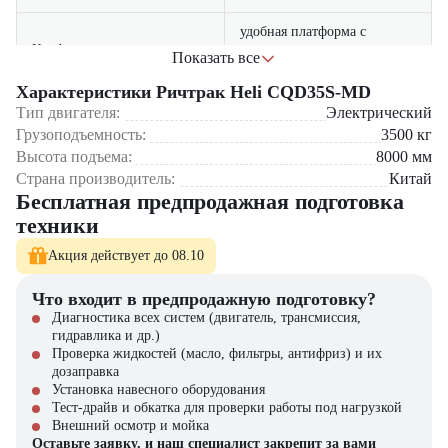
удобная платформа с
Комфорт оператора
сиденьем и эргономичные
Показать все
органы управления
Характеристики Ричтрак Heli CQD35S-MD
система автоматического
Тип двигателя:
Электрический
Безопасность работы
торможения и защита от
Грузоподъемность:
3500
кг
перегрузок
Высота подъема:
8000
мм
Страна производитель:
Китай
энергоэффективный
Бесплатная предпродажная подготовка
Экономичность
двигатель снижает
эксплуатационные затраты
техники
Акция действует до 08.10
Где применяется ричтрак Heli CQD35S-MD?
Что входит в предпродажную подготовку?
Комплектация заказов на складах
Диагностика всех систем (двигатель, трансмиссия,
Высотное складирование в логистических центрах
гидравлика и др.)
Погрузочно-разгрузочные работы на производстве
Проверка жидкостей (масло, фильтры, антифриз) и их
Работа с паллетированными грузами в оптовых базах
дозаправка
Установка навесного оборудования
Почему стоит выбрать Heli CQD35S-MD?
Тест-драйв и обкатка для проверки работы под нагрузкой
Внешний осмотр и мойка
Оставьте заявку, и наш специалист закрепит за вами
Мощная грузоподъёмность при компактных габаритах