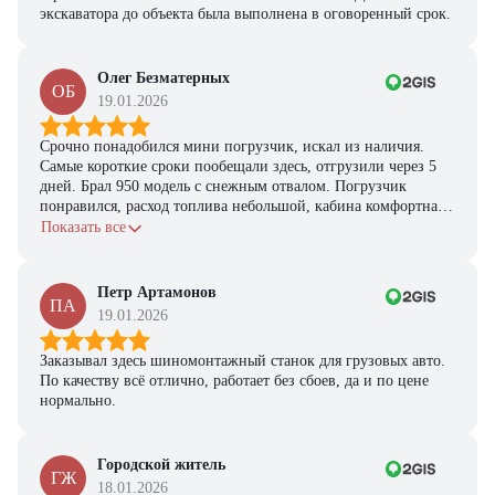
экскаватора до объекта была выполнена в оговоренный срок.
Олег Безматерных
ОБ
19.01.2026
Срочно понадобился мини погрузчик, искал из наличия.
Самые короткие сроки пообещали здесь, отгрузили через 5
дней. Брал 950 модель с снежным отвалом. Погрузчик
понравился, расход топлива небольшой, кабина комфортная,
с задачами справляется.
Показать все
Петр Артамонов
ПА
19.01.2026
Заказывал здесь шиномонтажный станок для грузовых авто.
По качеству всё отлично, работает без сбоев, да и по цене
нормально.
Городской житель
ГЖ
18.01.2026