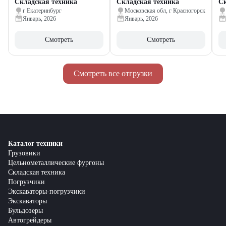
Складская техника
Складская техника
Ск
г Екатеринбург
Московская обл, г Красногорск
Январь, 2026
Январь, 2026
Смотреть
Смотреть
Смотреть все отгрузки
Каталог техники
Грузовики
Цельнометаллические фургоны
Складская техника
Погрузчики
Экскаваторы-погрузчики
Экскаваторы
Бульдозеры
Автогрейдеры