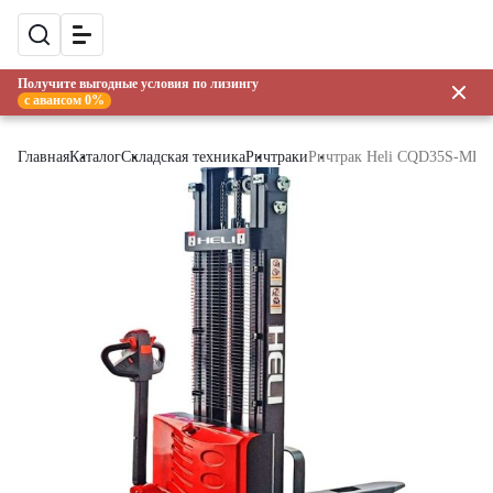
Получите выгодные условия по лизингу
с авансом 0%
Главная
Каталог
Складская техника
Ричтраки
Ричтрак Heli CQD35S-MD