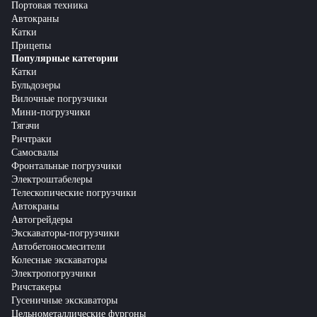
Портовая техника
Автокраны
Катки
Прицепы
Популярные категории
Катки
Бульдозеры
Вилочные погрузчики
Мини-погрузчики
Тягачи
Ричтраки
Самосвалы
Фронтальные погрузчики
Электроштабелеры
Телескопические погрузчики
Автокраны
Автогрейдеры
Экскаваторы-погрузчики
Автобетоносмесители
Колесные экскаваторы
Электропогрузчики
Ричстакеры
Гусеничные экскаваторы
Цельнометаллические фургоны