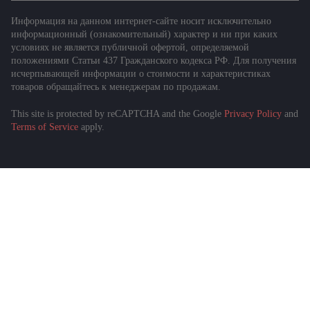
Информация на данном интернет-сайте носит исключительно
информационный (ознакомительный) характер и ни при каких
условиях не является публичной офертой, определяемой
положениями Статьи 437 Гражданского кодекса РФ. Для получения
исчерпывающей информации о стоимости и характеристиках
товаров обращайтесь к менеджерам по продажам.
This site is protected by reCAPTCHA and the Google
Privacy Policy
and
Terms of Service
apply.