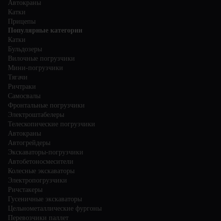
Автокраны
Катки
Прицепы
Популярные категории
Катки
Бульдозеры
Вилочные погрузчики
Мини-погрузчики
Тягачи
Ричтраки
Самосвалы
Фронтальные погрузчики
Электроштабелеры
Телескопические погрузчики
Автокраны
Автогрейдеры
Экскаваторы-погрузчики
Автобетоносмесители
Колесные экскаваторы
Электропогрузчики
Ричстакеры
Гусеничные экскаваторы
Цельнометаллические фургоны
Перевозчики паллет