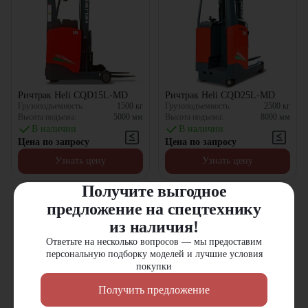
Ричтрак Heli CQD15L-MD
Ричтрак Heli CQD25L-MD
Грузоподъемность:
1500
кг
Грузоподъемность:
2500
кг
Высота подъема:
5000
мм
Высота подъема:
8000
мм
В наличии
В наличии
Цена по запросу
Цена по запросу
Узнать цену
Узнать цену
Получите выгодное
предложение на спецтехнику
из наличия!
Ответьте на несколько вопросов — мы предоставим
персональную подборку моделей и лучшие условия
покупки
Получить предложение