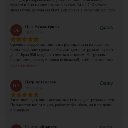
терялся и был на связи можно сказать 24 на 7. Доставка
экскаватора до объекта была выполнена в оговоренный срок.
Олег Безматерных
ОБ
19.01.2026
Срочно понадобился мини погрузчик, искал из наличия.
Самые короткие сроки пообещали здесь, отгрузили через 5
дней. Брал 950 модель с снежным отвалом. Погрузчик
понравился, расход топлива небольшой, кабина комфортная,
с задачами справляется.
Показать все
Петр Артамонов
ПА
19.01.2026
Заказывал здесь шиномонтажный станок для грузовых авто.
По качеству всё отлично, работает без сбоев, да и по цене
нормально.
Городской житель