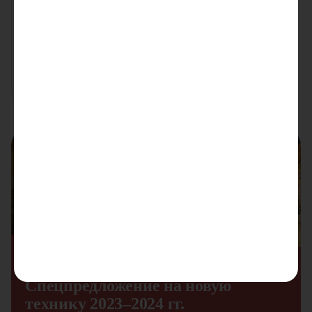
Ричтрак Heli CQD10L-OP
Грузоподъемность:
1000
кг
Высота подъема:
8000
мм
В наличии
Цена по запросу
Узнать цену
1
Акция
Спецпредложение на новую
технику 2023–2024 гг.