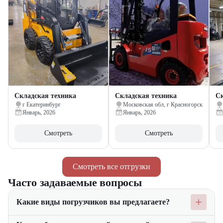
Складская техника
Складская техника
Ск
г Екатеринбург
Московская обл, г Красногорск
Январь, 2026
Январь, 2026
Смотреть
Смотреть
Смотреть все отгрузки
Часто задаваемые вопросы
Какие виды погрузчиков вы предлагаете?
Мы предлагаем широкий ассортимент погрузчиков, включая