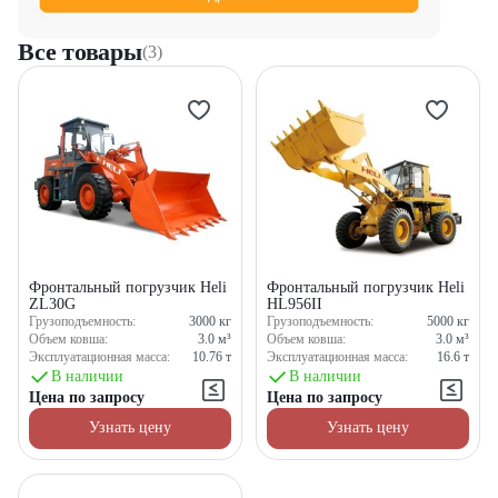
Все товары
(3)
Фронтальный погрузчик Heli
Фронтальный погрузчик Heli
ZL30G
HL956II
Грузоподъемность:
3000
кг
Грузоподъемность:
5000
кг
Объем ковша:
3.0
м³
Объем ковша:
3.0
м³
Эксплуатационная масса:
10.76
т
Эксплуатационная масса:
16.6
т
В наличии
В наличии
Цена по запросу
Цена по запросу
Узнать цену
Узнать цену