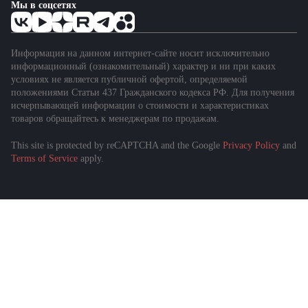
Мы в соцсетях
Информация на данном интернет-сайте носит исключительно
информационный (ознакомительный) характер и ни при каких
условиях не является публичной офертой, определяемой
положениями Статьи 437 Гражданского кодекса РФ. Для получения
исчерпывающей информации о стоимости и характеристиках
товаров обращайтесь к менеджерам по продажам.
This site is protected by reCAPTCHA and the Google
Privacy Policy
and
Terms of Service
apply.