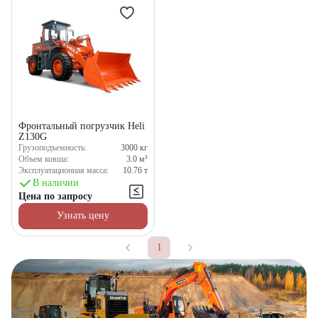
Фронтальный погрузчик Heli
Z130G
Грузоподъемность:
3000
кг
Объем ковша:
3.0
м³
Эксплуатационная масса:
10.76
т
В наличии
Цена по запросу
Узнать цену
1