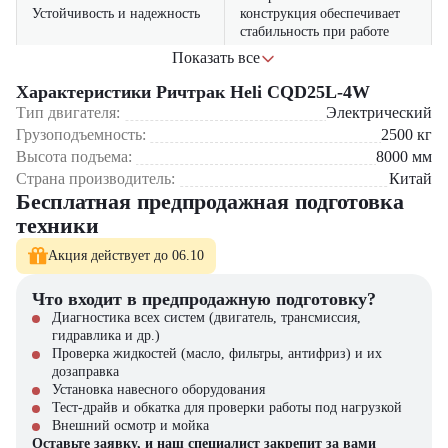
Устойчивость и надежность
конструкция обеспечивает
стабильность при работе
Показать все
удобное сиденье и
Комфорт оператора
эргономичное управление
Характеристики Ричтрак Heli CQD25L-4W
Тип двигателя:
Электрический
современная тяговая батарея
Грузоподъемность:
2500
кг
Энергоэффективность
с длительным сроком
Высота подъема:
8000
мм
службы
Страна производитель:
Китай
Бесплатная предпродажная подготовка
Где применяется ричтрак Heli CQD25L-4W?
техники
Погрузочно-разгрузочные работы на складах
Акция действует до 06.10
Комплектация заказов в логистических центрах
Транспортировка сырья на производственных предприятиях
Что входит в предпродажную подготовку?
Работа с паллетами в оптовых торговых комплексах
Диагностика всех систем (двигатель, трансмиссия,
Обработка грузов в сельскохозяйственных предприятиях
гидравлика и др.)
Почему стоит выбрать Heli CQD25L-4W?
Проверка жидкостей (масло, фильтры, антифриз) и их
дозаправка
Установка навесного оборудования
Повышенная устойчивость благодаря четырем колесам
Тест-драйв и обкатка для проверки работы под нагрузкой
Отличное соотношение мощности и маневренности
Внешний осмотр и мойка
Высокоточная система управления
Оставьте заявку, и наш специалист закрепит за вами
Низкие эксплуатационные затраты