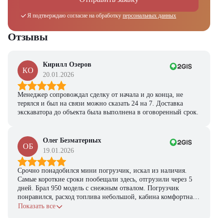
Я подтверждаю согласие на обработку
персональных данных
Отзывы
Кирилл Озеров
КО
20.01.2026
Менеджер сопровождал сделку от начала и до конца, не
терялся и был на связи можно сказать 24 на 7. Доставка
экскаватора до объекта была выполнена в оговоренный срок.
Олег Безматерных
ОБ
19.01.2026
Срочно понадобился мини погрузчик, искал из наличия.
Получите выгодное
Самые короткие сроки пообещали здесь, отгрузили через 5
предложение на спецтехнику
дней. Брал 950 модель с снежным отвалом. Погрузчик
понравился, расход топлива небольшой, кабина комфортная,
из наличия!
с задачами справляется.
Показать все
Ответьте на несколько вопросов — мы предоставим