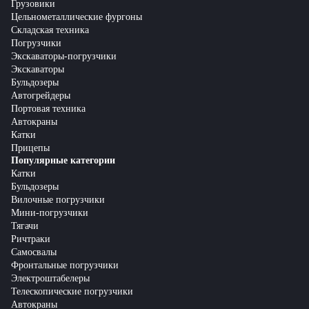
Грузовики
Цельнометаллические фургоны
Складская техника
Погрузчики
Экскаваторы-погрузчики
Экскаваторы
Бульдозеры
Автогрейдеры
Портовая техника
Автокраны
Катки
Прицепы
Популярные категории
Катки
Бульдозеры
Вилочные погрузчики
Мини-погрузчики
Тягачи
Ричтраки
Самосвалы
Фронтальные погрузчики
Электроштабелеры
Телескопические погрузчики
Автокраны