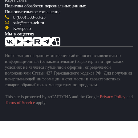
Карта сайта
Политика обработки персональных данных
Пользовательское соглашение
8 (800) 300-68-25
sale@centr-teh.ru
Кемерово
Мы в соцсетях
Информация на данном интернет-сайте носит исключительно
информационный (ознакомительный) характер и ни при каких
условиях не является публичной офертой, определяемой
положениями Статьи 437 Гражданского кодекса РФ. Для получения
исчерпывающей информации о стоимости и характеристиках
товаров обращайтесь к менеджерам по продажам.
This site is protected by reCAPTCHA and the Google
Privacy Policy
and
Подобрать спецтехнику
Terms of Service
apply.
за 1 минуту