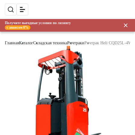
Получите выгодные условия по лизингу
с авансом 0%
Главная
Каталог
Складская техника
Ричтраки
Ричтрак Heli CQD25L-4W