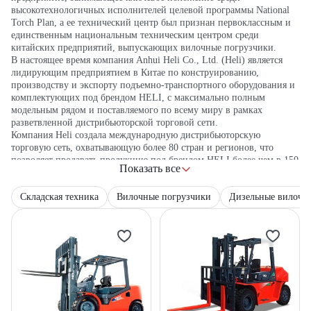
высокотехнологичных исполнителей целевой программы National
Torch Plan, а ее технический центр был признан первоклассным и
единственным национальным техническим центром среди
китайских предприятий, выпускающих вилочные погрузчики.
В настоящее время компания Anhui Heli Co., Ltd. (Heli) является
лидирующим предприятием в Китае по конструированию,
производству и экспорту подъемно-транспортного оборудования и
комплектующих под брендом HELI, с максимально полным
модельным рядом и поставляемого по всему миру в рамках
разветвленной дистрибьюторской торговой сети.
Компания Heli создала международную дистрибьюторскую
торговую сеть, охватывающую более 80 стран и регионов, что
позволяет продавать продукцию под брендом HELI более чем в 150
Показать все
странах и регионах Европы, Азии и Америки.
По результатам работы за 2017 год компания заняла 8-е место среди
Складская техника
Вилочные погрузчики
Дизельные вилочн
20 крупнейших в мире производителей напольного транспорта, в
частности, по направлению вилочных автопогрузчиков.
Anhui Heli Co., Ltd. – вышла на фондовый рынок и
зарегистрирована на Шанхайской фондовой бирже с 1996 года
(биржевый код: Anhui Heli 600761).
Бренд HELI – известный китайский товарный знак. Все основные
изделия под этим брендом получили сертификат безопасности ЕС,
сертификат Агентства защиты окружающей среды США и
сертификаты согласно стандартам ISO9001, ISO14001 и OHSAS
18001.