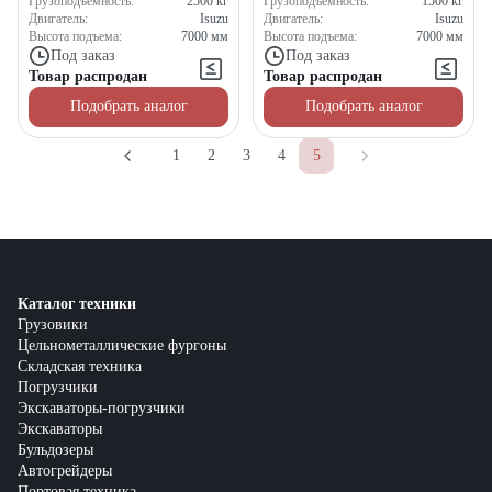
Грузоподъемность:
2500
кг
Грузоподъемность:
1500
кг
Двигатель:
Isuzu
Двигатель:
Isuzu
Высота подъема:
7000
мм
Высота подъема:
7000
мм
Под заказ
Под заказ
Товар распродан
Товар распродан
Подобрать аналог
Подобрать аналог
1
2
3
4
5
Каталог техники
Грузовики
Цельнометаллические фургоны
Складская техника
Погрузчики
Экскаваторы-погрузчики
Экскаваторы
Бульдозеры
Автогрейдеры
Портовая техника