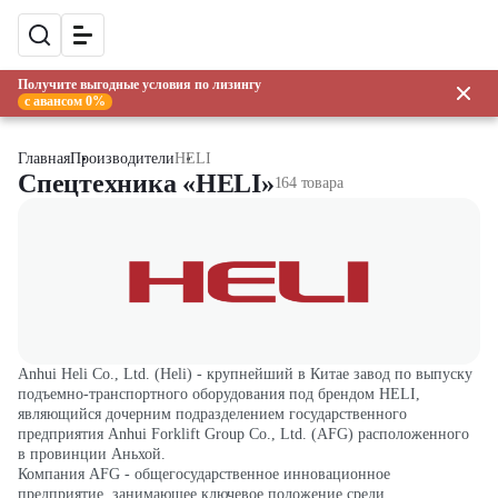
Получите выгодные условия по лизингу
с авансом 0%
Главная
Производители
HELI
Спецтехника «HELI»
164 товара
Anhui Heli Co., Ltd. (Heli) - крупнейший в Китае завод по выпуску
подъемно-транспортного оборудования под брендом HELI,
являющийся дочерним подразделением государственного
предприятия Anhui Forklift Group Co., Ltd. (AFG) расположенного
в провинции Аньхой.
Компания AFG - общегосударственное инновационное
предприятие, занимающее ключевое положение среди