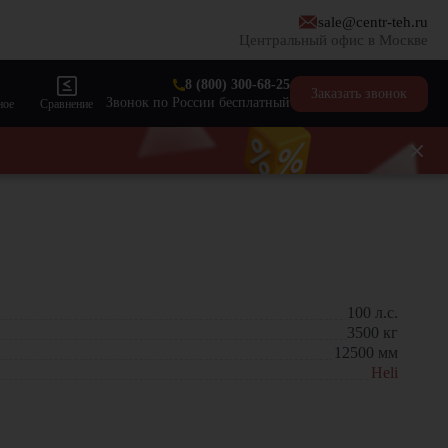
sale@centr-teh.ru
Центральный офис в Москве
8 (800) 300-68-25
Заказать звонок
Звонок по России бесплатный
ное
Сравнение
100
л.с.
3500
кг
12500
мм
Heli