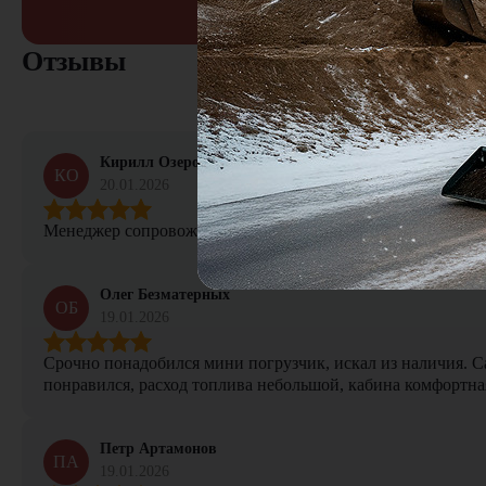
Отзывы
Кирилл Озеров
КО
20.01.2026
Менеджер сопровождал сделку от начала и до конца, не тер
Олег Безматерных
ОБ
19.01.2026
Срочно понадобился мини погрузчик, искал из наличия. Са
понравился, расход топлива небольшой, кабина комфортная
Петр Артамонов
ПА
19.01.2026