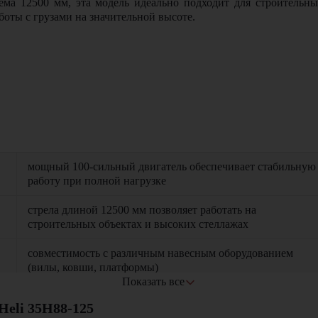
ма 12500 мм, эта модель идеально подходит для строительн
боты с грузами на значительной высоте.
мощный 100-сильный двигатель обеспечивает стабильную
работу при полной нагрузке
стрела длиной 12500 мм позволяет работать на
строительных объектах и высоких стеллажах
совместимость с различным навесным оборудованием
(вилы, ковши, платформы)
Показать все
эргономичная кабина с панорамным обзором и системой
eli 35H88-125
климат-контроля