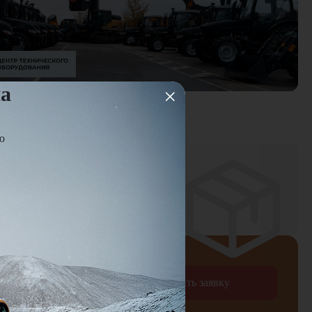
на
овка
ю
ней
оплаты
Отправить заявку
рждаю согласие на обработку
персональных данных