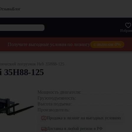
Отзывы
Блог
Избран
Получите выгодные условия по лизингу
с авансом 0%
пический погрузчик Heli 35H88-125
i 35H88-125
Мощность двигателя:
Грузоподъемность:
Высота подъема:
Производитель:
Продажа в лизинг на выгодных условиях
Доставка в любой регион в РФ