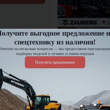
олучите выгодное предложение 
12.03.2025
Предпродажная подгот
спецтехнику из наличия!
Ответьте на несколько вопросов — мы предоставим персональну
подборку моделей и лучшие условия покупки
Оплата и доставка
Получить предложение
езд и
Доставка по России до 7 д
Действует гибкая система 
Подробнее
Я подтве