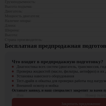
Грузоподъемность:
Сферы применения:
Высота подъема:
Экономичность
Двигатель:
Строительства – работы на высоте, перемещение строител
Мощность двигателя:
Складской логистики – обслуживание многоярусных стел
Наличие опоры:
Сельского хозяйства – транспортировка объемных грузов (
Надежность
Длина:
Промышленности – погрузочно-разгрузочные операции на
Ширина:
Коммунального хозяйства – работы по благоустройству го
Высота:
Страна производитель:
Эта модель сочетает в себе мощность, надежность и функ
Бесплатная предпродажная подгото
идеальным решением для профессионального использования в
Приобрести телескопический погрузчик Heli 35H88-125 в
Что входит в предпродажную подготовку?
Новые машины с полной заводской гарантией
Диагностика всех систем (двигатель, трансмиссия, гид
Профессиональное сервисное обслуживание
Проверка жидкостей (масло, фильтры, антифриз) и их 
Оригинальные запчасти и навесное оборудование
Установка навесного оборудования
Гибкие условия финансирования
Тест-драйв и обкатка для проверки работы под нагруз
Внешний осмотр и мойка
В нашем каталоге представлен широкий выбор строительно
Оставьте заявку, и наш специалист закрепит за вами 
вашего бизнеса!
Имя
Номер теле
Закрепить предложение