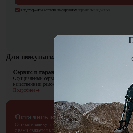
Я подтверждаю согласие на обработку
персональных данных
П
Для покупателя
Сервис и гарантия
Официальный сервисный центр осуществляет быстрый вы
качественный ремонт сельскохозяйственной техники
Подробнее
Остались вопросы?
Оставьте заявку и наш менеджер
с вами свяжется в течение 15 минут