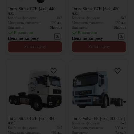
Тягач Sitrak C7H [4x2, 440
Тягач Sitrak C7H [6x2, 480
л.с.]
л.с.]
Колёсная формула:
4x2
Колёсная формула:
6x2
Мощность двигателя:
440
л.с.
Мощность двигателя:
480
л.с.
Двигатель:
Sinotruk
Двигатель:
Sinotruk
В наличии
В наличии
Цена по запросу
Цена по запросу
Узнать цену
Узнать цену
Тягач Sitrak C7H [6x4, 480
Тягач Volvo FE [6x2, 300 л.с.]
л.с.]
Колёсная формула:
6x2
Колёсная формула:
6x4
Мощность двигателя:
300
л.с.
Мощность двигателя:
480
л.с.
Двигатель:
Renault