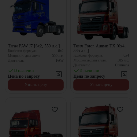
Тягач FAW J7 [6x2, 550 л.с.]
Тягач Foton Auman TX [6x4,
385 л.с.]
Колёсная формула:
6x2
Колёсная формула:
6x4
Мощность двигателя:
550
л.с.
Мощность двигателя:
385
л.с.
Двигатель:
FAW
Двигатель:
Cummins
В наличии
В наличии
Цена по запросу
Цена по запросу
Узнать цену
Узнать цену