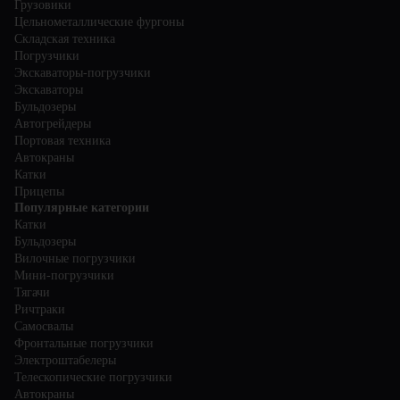
Грузовики
Цельнометаллические фургоны
Складская техника
Погрузчики
Экскаваторы-погрузчики
Экскаваторы
Бульдозеры
Автогрейдеры
Портовая техника
Автокраны
Катки
Прицепы
Популярные категории
Катки
Бульдозеры
Вилочные погрузчики
Мини-погрузчики
Тягачи
Ричтраки
Самосвалы
Фронтальные погрузчики
Электроштабелеры
Телескопические погрузчики
Автокраны