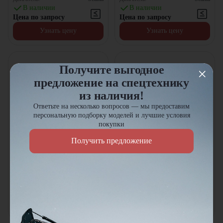
В наличии
В наличии
Цена по запросу
Цена по запросу
Узнать цену
Узнать цену
Получите выгодное
предложение на спецтехнику
из наличия!
Ответьте на несколько вопросов — мы предоставим
персональную подборку моделей и лучшие условия
покупки
Получить предложение
Тягач Scania G [4x2, 440 л.с.]
Тягач DAF CF [8x2, 530 л.с.]
Колёсная формула:
4x2
Колёсная формула:
8x2
Мощность двигателя:
440
л.с.
Мощность двигателя:
530
л.с.
Двигатель:
Scania
Двигатель:
Paccar
В наличии
В наличии
Цена по запросу
Цена по запросу
Узнать цену
Узнать цену