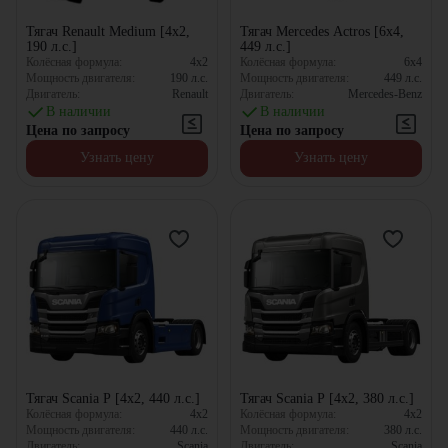
Тягач Renault Medium [4x2,
Тягач Mercedes Actros [6x4,
190 л.с.]
449 л.с.]
Колёсная формула:
4x2
Колёсная формула:
6x4
Мощность двигателя:
190
л.с.
Мощность двигателя:
449
л.с.
Двигатель:
Renault
Двигатель:
Mercedes-Benz
В наличии
В наличии
Цена по запросу
Цена по запросу
Узнать цену
Узнать цену
Тягач Scania P [4x2, 440 л.с.]
Тягач Scania P [4x2, 380 л.с.]
Колёсная формула:
4x2
Колёсная формула:
4x2
Мощность двигателя:
440
л.с.
Мощность двигателя:
380
л.с.
Двигатель:
Scania
Двигатель:
Scania