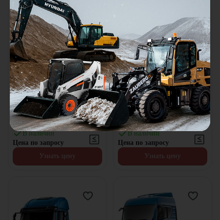
Тягач DAF CF [6x4, 530 л.с.]
Тягач DAF CF [4x2, 530 л.с.]
Колёсная формула:
6x4
Колёсная формула:
4x2
Мощность двигателя:
530
л.с.
Мощность двигателя:
530
л.с.
Двигатель:
Paccar
Двигатель:
Paccar
В наличии
В наличии
Цена по запросу
Цена по запросу
Узнать цену
Узнать цену