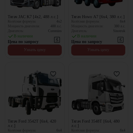
Тягач JAC K7 [4x2, 488 л.с.]
Тягач Howo A7 [6x4, 380 л.с.]
Колёсная формула:
4x2
Колёсная формула:
6x4
Мощность двигателя:
488
л.с.
Мощность двигателя:
380
л.с.
Двигатель:
Cummins
Двигатель:
Sinotruk
В наличии
В наличии
Цена по запросу
Цена по запросу
Узнать цену
Узнать цену
Тягач Ford 3542Т [6x4, 420
Тягач Ford 3548Т [6x4, 480
л.с.]
л.с.]
Колёсная формула:
6x4
Колёсная формула:
6x4