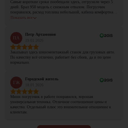
Самые короткие сроки пообещали здесь, отгрузили через 5
дней. Брал 950 модель с снежным отвалом. Погрузчик
понравился, расход топлива небольшой, кабина комфортная,
с задачами справляется.
Показать все
Петр Артамонов
ПА
19.01.2026
Заказывал здесь шиномонтажный станок для грузовых авто.
По качеству всё отлично, работает без сбоев, да и по цене
нормально.
Городской житель
ГЖ
18.01.2026
Мини погрузчик в работе понравился, хорошая
универсальная техника. Отличное соотношение цены и
качества. Отдельный плюс это внимательное отношение к
клиентам.