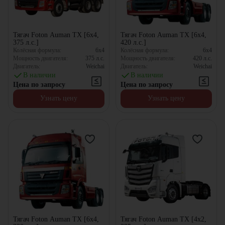
Тягач Foton Auman TX [6x4,
Тягач Foton Auman TX [6x4,
375 л.с.]
420 л.с.]
Колёсная формула:
6x4
Колёсная формула:
6x4
Мощность двигателя:
375
л.с.
Мощность двигателя:
420
л.с.
Двигатель:
Weichai
Двигатель:
Weichai
В наличии
В наличии
Цена по запросу
Цена по запросу
Узнать цену
Узнать цену
Тягач Foton Auman TX [6x4,
Тягач Foton Auman TX [4x2,