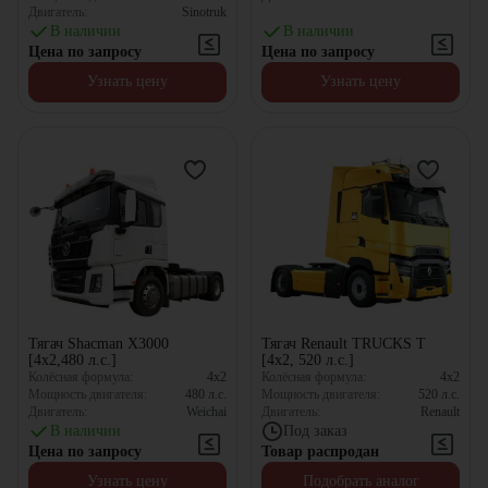
Двигатель:
Sinotruk
В наличии
В наличии
Цена по запросу
Цена по запросу
Узнать цену
Узнать цену
Тягач Shacman X3000
Тягач Renault TRUCKS T
[4x2,480 л.с.]
[4x2, 520 л.с.]
Колёсная формула:
4x2
Колёсная формула:
4x2
Мощность двигателя:
480
л.с.
Мощность двигателя:
520
л.с.
Двигатель:
Weichai
Двигатель:
Renault
В наличии
Под заказ
Цена по запросу
Товар распродан
Узнать цену
Подобрать аналог