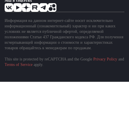
Мы в соцсетях
Информация на данном интернет-сайте носит исключительно
информационный (ознакомительный) характер и ни при каких
условиях не является публичной офертой, определяемой
положениями Статьи 437 Гражданского кодекса РФ. Для получения
исчерпывающей информации о стоимости и характеристиках
товаров обращайтесь к менеджерам по продажам.
This site is protected by reCAPTCHA and the Google
Privacy Policy
and
Terms of Service
apply.