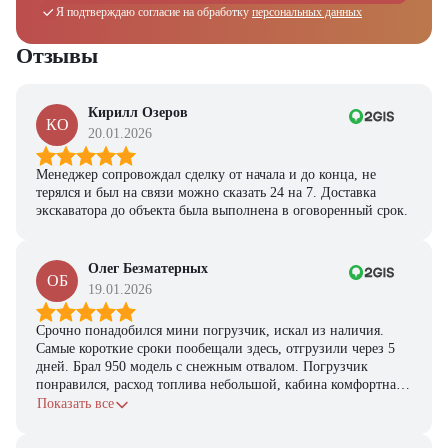
Я подтверждаю согласие на обработку
персональных данных
Отзывы
Кирилл Озеров
КО
20.01.2026
Менеджер сопровождал сделку от начала и до конца, не
терялся и был на связи можно сказать 24 на 7. Доставка
экскаватора до объекта была выполнена в оговоренный срок.
Олег Безматерных
ОБ
19.01.2026
Срочно понадобился мини погрузчик, искал из наличия.
Самые короткие сроки пообещали здесь, отгрузили через 5
дней. Брал 950 модель с снежным отвалом. Погрузчик
понравился, расход топлива небольшой, кабина комфортная,
с задачами справляется.
Показать все