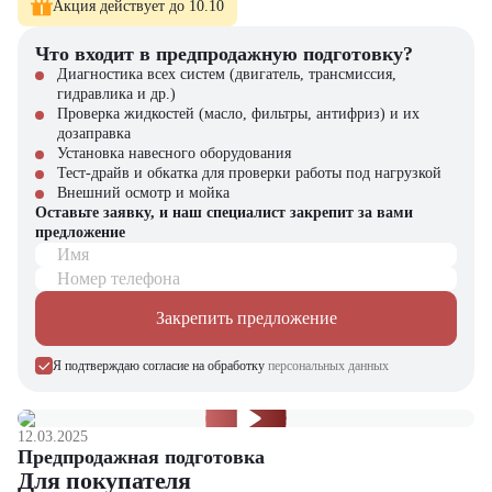
Комфорт
Акция действует до 10.10
оператора и продуктивность
труда
Что входит в предпродажную подготовку?
Диагностика всех систем (двигатель, трансмиссия,
Где применяется Мини-погрузчик John Deere 314G?
гидравлика и др.)
Проверка жидкостей (масло, фильтры, антифриз) и их
на строительных площадках для погрузочно-разгрузочных и
дозаправка
земляных работ;
Установка навесного оборудования
в коммунальных службах для уборки территорий и расчистки
Тест-драйв и обкатка для проверки работы под нагрузкой
снега;
Внешний осмотр и мойка
на промышленных объектах для перемещения сыпучих и
Оставьте заявку, и наш специалист закрепит за вами
габаритных материалов;
предложение
в сельском хозяйстве для работы с грунтом, кормами и
Имя
сыпучими материалами;
Номер телефона
при благоустройстве и ландшафтных работах.
Закрепить предложение
Почему стоит выбрать John Deere 314G?
Мини-погрузчик John Deere 314G сочетает высокую
Я подтверждаю согласие на обработку
персональных данных
производительность, универсальность и надежность. Машина
удобна в эксплуатации, оснащена мощным двигателем и
компактными размерами, а также поддерживает широкий спектр
12.03.2025
навесного оборудования, что делает её отличным выбором для
Предпродажная подготовка
профессионалов в строительстве, коммунальном хозяйстве и
Для покупателя
сельском хозяйстве.