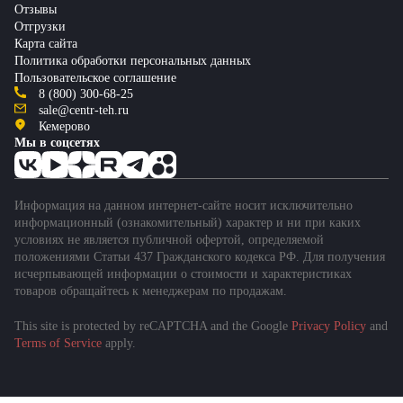
Отзывы
Отгрузки
Карта сайта
Политика обработки персональных данных
Пользовательское соглашение
8 (800) 300-68-25
sale@centr-teh.ru
Кемерово
Мы в соцсетях
Информация на данном интернет-сайте носит исключительно
информационный (ознакомительный) характер и ни при каких
условиях не является публичной офертой, определяемой
положениями Статьи 437 Гражданского кодекса РФ. Для получения
исчерпывающей информации о стоимости и характеристиках
товаров обращайтесь к менеджерам по продажам.
This site is protected by reCAPTCHA and the Google
Privacy Policy
and
Terms of Service
apply.