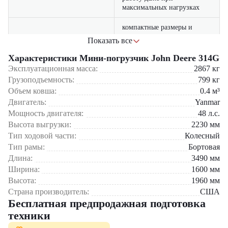
максимальных нагрузках
компактные размеры и
точное управление
Показать все
Маневренность
позволяют работать в
ограниченном пространстве
Характеристики Мини-погрузчик John Deere 314G
Эксплуатационная масса:
2867
кг
поддержка различных
Грузоподъемность:
799
кг
навесных приспособлений
Универсальность
Объем ковша:
0.4
м³
расширяет возможности
Двигатель:
Yanmar
применения машины
Мощность двигателя:
48
л.с.
оптимальный расход
Высота выгрузки:
2230
мм
Экономичность
топлива при высокой
Тип ходовой части:
Колесный
производительности
Тип рамы:
Бортовая
Длина:
3490
мм
прочная конструкция и
Ширина:
1600
мм
качественные
Надежность
комплектующие
Высота:
1960
мм
обеспечивают долгий срок
Страна производитель:
США
службы
Бесплатная предпродажная подготовка
техники
эргономичная кабина
повышает удобство работы