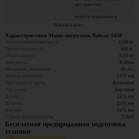
пространствах
легкость управления и
высокая точность
Показать все
Маневренность
обеспечивают удобство в
любых условиях
Характеристики Мини-погрузчик Bobcat S450
Эксплуатационная масса:
2240
кг
возможность установки
Грузоподъемность:
608
кг
различных навесных
Универсальность
Объем ковша:
0.93
м³
приспособлений расширяет
Двигатель:
Kubota
функциональность
Мощность двигателя:
49
л.с.
конструкция разработана с
Высота выгрузки:
2157
мм
учетом длительной
Тип ходовой части:
Колесный
Надежность
эксплуатации и
Тип рамы:
Бортовая
устойчивости к нагрузкам
Длина:
3172
мм
Ширина:
1575
мм
просторная кабина с
отличным обзором делает
Высота:
1976
мм
Комфорт
работу удобной и
Страна производитель:
США
безопасной
Бесплатная предпродажная подготовка
техники
оптимизированный расход
Экономичность
топлива снижает