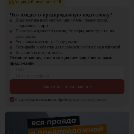
Акция действует до 07.10
эксплуатационные расходы
Что входит в предпродажную подготовку?
Где применяется Мини-погрузчик Bobcat S450?
Диагностика всех систем (двигатель, трансмиссия,
гидравлика и др.)
строительстве и дорожных работах;
Проверка жидкостей (масло, фильтры, антифриз) и их
складской и логистической сфере;
дозаправка
коммунальном хозяйстве и благоустройстве;
Установка навесного оборудования
сельском хозяйстве;
Тест-драйв и обкатка для проверки работы под нагрузкой
ландшафтных проектах и мелких производственных задачах.
Внешний осмотр и мойка
Оставьте заявку, и наш специалист закрепит за вами
Почему стоит выбрать Bobcat S450?
предложение
Имя
Мини-погрузчик Bobcat S450 — это оптимальное сочетание
Номер телефона
компактных размеров и высокой производительности. Он станет
незаменимым помощником там, где важны маневренность и
Закрепить предложение
надежность, при этом обеспечивает долгий срок службы и
отличную окупаемость. Выбирая Bobcat S450, вы получаете
технику, которая решает задачи максимально эффективно и с
Я подтверждаю согласие на обработку
персональных данных
минимальными затратами.
Купить Мини-погрузчик Bobcat S450
можно в компании
"ЦТО"
.
Компания "ЦТО" является официальным дилером и предлагает
новые модели техники. На нашем сайте вы найдете широкий выбор
спецтехники, вилочной и малой складской техники, навесного