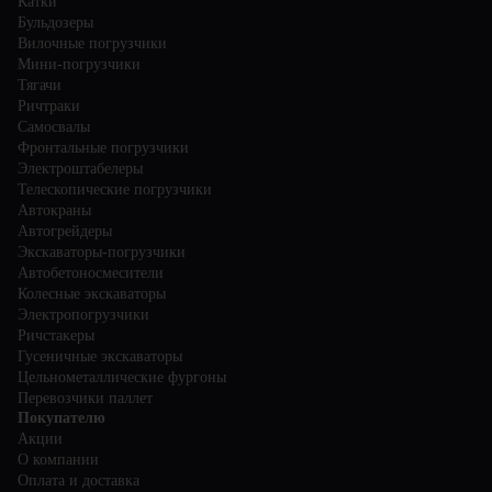
Катки
Бульдозеры
Вилочные погрузчики
Мини-погрузчики
Тягачи
Ричтраки
Самосвалы
Фронтальные погрузчики
Электроштабелеры
Телескопические погрузчики
Автокраны
Автогрейдеры
Экскаваторы-погрузчики
Автобетоносмесители
Колесные экскаваторы
Электропогрузчики
Ричстакеры
Гусеничные экскаваторы
Цельнометаллические фургоны
Перевозчики паллет
Покупателю
Акции
О компании
Оплата и доставка