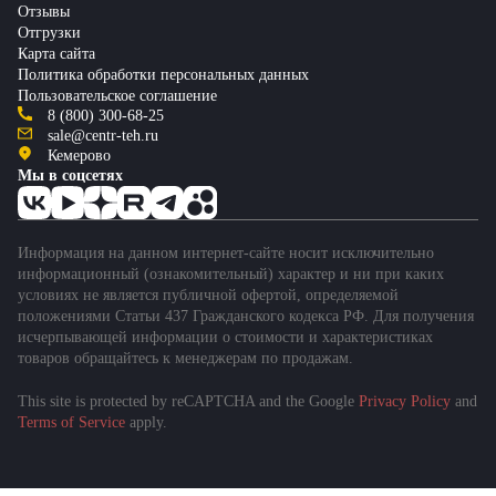
Отзывы
Отгрузки
Карта сайта
Политика обработки персональных данных
Пользовательское соглашение
8 (800) 300-68-25
sale@centr-teh.ru
Кемерово
Мы в соцсетях
Информация на данном интернет-сайте носит исключительно
информационный (ознакомительный) характер и ни при каких
условиях не является публичной офертой, определяемой
положениями Статьи 437 Гражданского кодекса РФ. Для получения
исчерпывающей информации о стоимости и характеристиках
товаров обращайтесь к менеджерам по продажам.
This site is protected by reCAPTCHA and the Google
Privacy Policy
and
Terms of Service
apply.