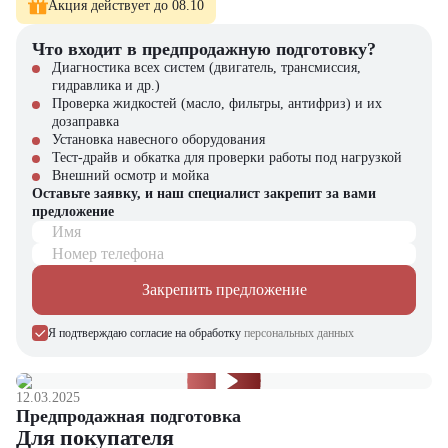
Акция действует до 08.10
Где применяется Мини-погрузчик Mustang 2086?
Что входит в предпродажную подготовку?
Диагностика всех систем (двигатель, трансмиссия,
строительстве и дорожных работах;
гидравлика и др.)
сельском хозяйстве для погрузки, перевозки и уборки;
Проверка жидкостей (масло, фильтры, антифриз) и их
коммунальном хозяйстве при благоустройстве территорий и
дозаправка
уборке снега;
Установка навесного оборудования
логистике и складских комплексах;
Тест-драйв и обкатка для проверки работы под нагрузкой
ландшафтных и ремонтных работах.
Внешний осмотр и мойка
Оставьте заявку, и наш специалист закрепит за вами
Почему стоит выбрать Mustang 2086?
предложение
Имя
Мини-погрузчик Mustang 2086 — это техника, которая объединяет
Номер телефона
надежность, функциональность и высокую производительность. Он
способен заменить несколько единиц оборудования благодаря
Закрепить предложение
совместимости с разнообразным навесным оснащением. Эта модель
станет отличным выбором для бизнеса, где важны эффективность,
долговечность и универсальность техники.
Я подтверждаю согласие на обработку
персональных данных
Купить Мини-погрузчик Mustang 2086
можно в
компании
"ЦТО"
. Компания "ЦТО" является официальным
12.03.2025
дилером и предлагает новые модели техники. На нашем сайте вы
Предпродажная подготовка
найдёте широкий выбор спецтехники, вилочной и малой складской
Для покупателя
техники, навесного оборудования и запчастей.