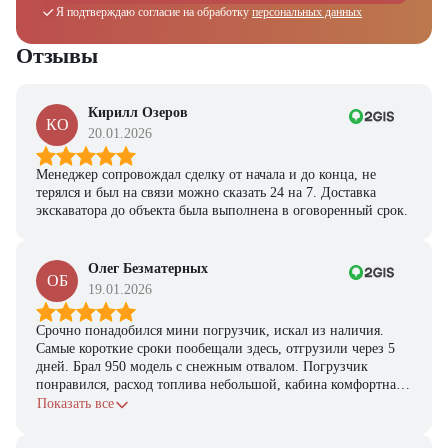
Я подтверждаю согласие на обработку
персональных данных
Отзывы
Кирилл Озеров
КО
20.01.2026
Менеджер сопровождал сделку от начала и до конца, не
терялся и был на связи можно сказать 24 на 7. Доставка
экскаватора до объекта была выполнена в оговоренный срок.
Олег Безматерных
ОБ
19.01.2026
Срочно понадобился мини погрузчик, искал из наличия.
Самые короткие сроки пообещали здесь, отгрузили через 5
дней. Брал 950 модель с снежным отвалом. Погрузчик
понравился, расход топлива небольшой, кабина комфортная,
с задачами справляется.
Показать все