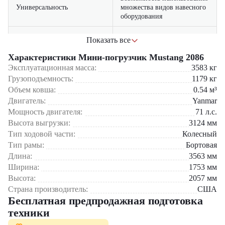
Универсальность
множества видов навесного
оборудования
высокая грузоподъемность
Показать все
Производительность
позволяет справляться с
интенсивными нагрузками
Характеристики Мини-погрузчик Mustang 2086
Эксплуатационная масса:
3583
кг
компактные размеры
Грузоподъемность:
1179
кг
обеспечивают удобную
Маневренность
Объем ковша:
0.54
м³
работу в ограниченном
Двигатель:
Yanmar
пространстве
Мощность двигателя:
71
л.с.
прочная конструкция и
Высота выгрузки:
3124
мм
качественные компоненты
Тип ходовой части:
Колесный
Надежность
гарантируют долгий срок
Тип рамы:
Бортовая
службы
Длина:
3563
мм
Ширина:
1753
мм
эргономичная кабина и
отличная обзорность
Высота:
2057
мм
Комфорт
повышают удобство
Страна производитель:
США
оператора
Бесплатная предпродажная подготовка
техники
оптимальное соотношение
Экономичность
мощности и расхода топлива