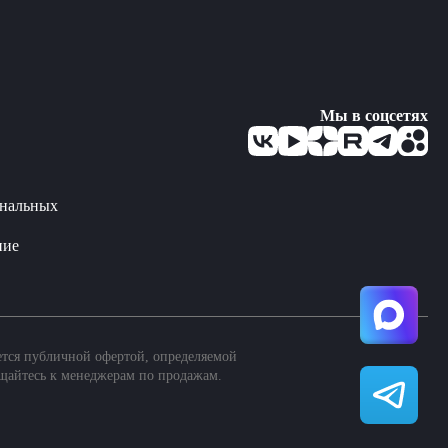
Мы в соцсетях
ональных
ние
ется публичной офертой, определяемой
щайтесь к менеджерам по продажам.