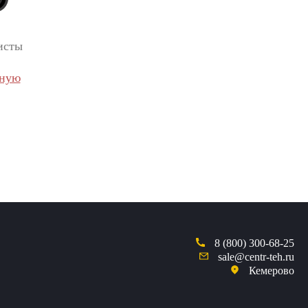
исты
вную
8 (800) 300-68-25
sale@centr-teh.ru
Кемерово