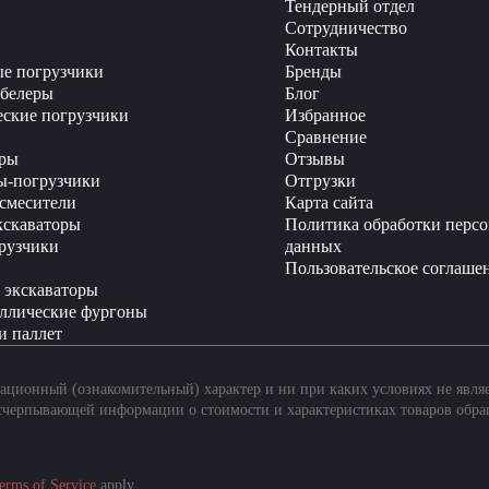
Тендерный отдел
Сотрудничество
Контакты
е погрузчики
Бренды
белеры
Блог
еские погрузчики
Избранное
Сравнение
ры
Отзывы
ы-погрузчики
Отгрузки
смесители
Карта сайта
кскаваторы
Политика обработки перс
рузчики
данных
Пользовательское соглаше
 экскаваторы
ллические фургоны
и паллет
ционный (ознакомительный) характер и ни при каких условиях не явля
счерпывающей информации о стоимости и характеристиках товаров обра
erms of Service
apply.