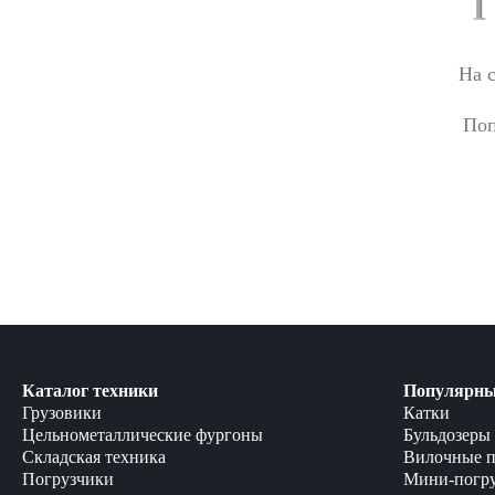
На 
Поп
Каталог техники
Популярны
Грузовики
Катки
Цельнометаллические фургоны
Бульдозеры
Складская техника
Вилочные п
Погрузчики
Мини-погр