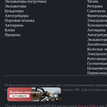
Экскаваторы-погрузчики
Тягачи
Экскаваторы
Ричтраки
Бульдозеры
Самосвалы
Автогрейдеры
Фронтальны
Портовая техника
Электрошта
Автокраны
Телескопич
Катки
Автокраны
Прицепы
Автогрейде
Экскаватор
Автобетоно
Колесные э
Электропог
Ричстакеры
Гусеничные
Цельномета
Перевозчик
Информация на данном интернет-сайте носит исключительно информа
положениями Статьи 437 Гражданского кодекса РФ. Для получения и
Подобрать спецтехнику
за 1 минуту
This site is protected by reCAPTCHA and the Google
Privacy Policy
and
T