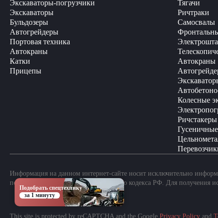
Экскаваторы-погрузчики
Тягачи
Экскаваторы
Ричтраки
Бульдозеры
Самосвалы
Автогрейдеры
Фронтальны
Портовая техника
Электрошта
Автокраны
Телескопич
Катки
Автокраны
Прицепы
Автогрейде
Экскаватор
Автобетоно
Колесные э
Электропог
Ричстакеры
Гусеничные
Цельномета
Перевозчик
Информация на данном интернет-сайте носит исключительно информа
положениями Статьи 437 Гражданского кодекса РФ. Для получения и
Подобрать спецтехнику
за 1 минуту
This site is protected by reCAPTCHA and the Google
Privacy Policy
and
T