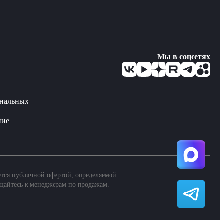
Мы в соцсетях
ональных
ние
ется публичной офертой, определяемой
щайтесь к менеджерам по продажам.