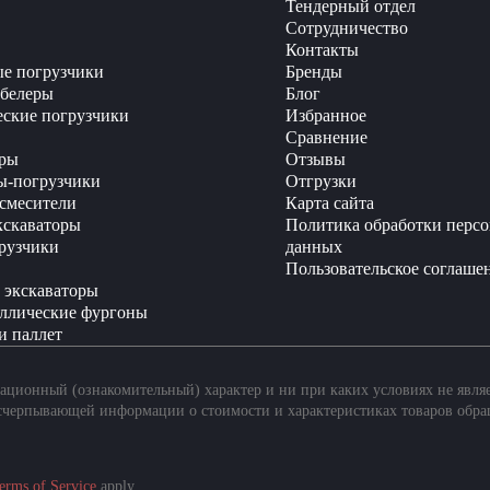
Тендерный отдел
Сотрудничество
Контакты
е погрузчики
Бренды
белеры
Блог
еские погрузчики
Избранное
Сравнение
ры
Отзывы
ы-погрузчики
Отгрузки
смесители
Карта сайта
кскаваторы
Политика обработки перс
рузчики
данных
Пользовательское соглаше
 экскаваторы
ллические фургоны
и паллет
ционный (ознакомительный) характер и ни при каких условиях не явля
счерпывающей информации о стоимости и характеристиках товаров обра
erms of Service
apply.