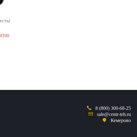
исты
вную
8 (800) 300-68-25
sale@centr-teh.ru
Кемерово