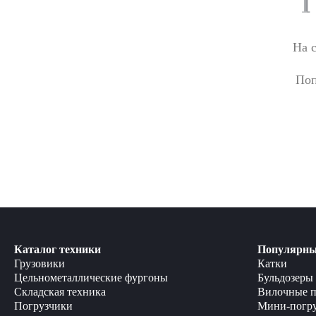
На 
Поп
Каталог техники
Популярны
Грузовики
Катки
Цельнометаллические фургоны
Бульдозеры
Складская техника
Вилочные п
Погрузчики
Мини-погр