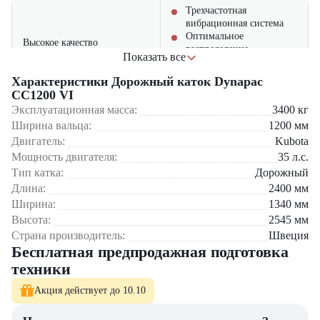
Трехчастотная
вибрационная система
Оптимальное
Высокое качество
распределение
уплотнения
Показать все
уплотняющего усилия
Равномерное уплотнение
Характеристики Дорожный каток Dynapac
без дефектов
CC1200 VI
Эксплуатационная масса:
3400
кг
Проверенный двигатель
Ширина вальца:
1200
мм
Kubota
Двигатель:
Kubota
Надежность и долговечность
Усиленная конструкция
рамы
Мощность двигателя:
35
л.с.
Защита от перегрузок
Тип катка:
Дорожный
Длина:
2400
мм
Удобная кабина с
Области применения:
Ширина:
1340
мм
хорошей обзорностью
Высота:
2545
мм
Комфорт оператора
Эргономичное рабочее
Уплотнение асфальта на автомагистралях
место
Страна производитель:
Швеция
Строительство городских дорог
Низкий уровень шума
Аэродромные покрытия
Бесплатная предпродажная подготовка
Промышленные площадки
техники
Ремонтные работы
Оптимальный расход
топлива
Акция действует до 10.10
Почему стоит выбрать "ЦТО"?
Низкие
Экономичность
эксплуатационные