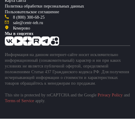
Карта сайта
Политика обработки персональных данных
Пользовательское соглашение
8 (800) 300-68-25
sale@centr-teh.ru
Кемерово
Мы в соцсетях
Информация на данном интернет-сайте носит исключительно
информационный (ознакомительный) характер и ни при каких
условиях не является публичной офертой, определяемой
положениями Статьи 437 Гражданского кодекса РФ. Для получения
исчерпывающей информации о стоимости и характеристиках
товаров обращайтесь к менеджерам по продажам.
This site is protected by reCAPTCHA and the Google
Privacy Policy
and
Terms of Service
apply.