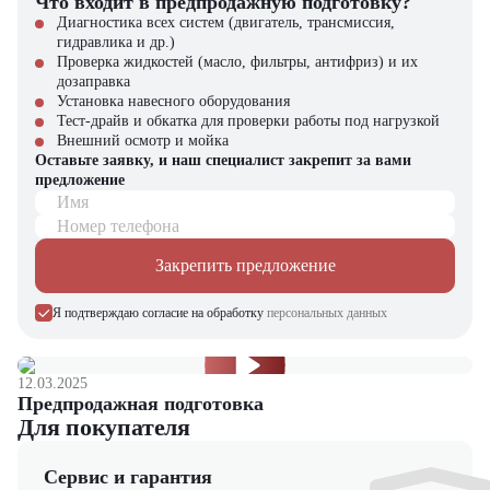
Что входит в предпродажную подготовку?
Официальная гарантия 2 года
затраты
Диагностика всех систем (двигатель, трансмиссия,
Собственный сервисный центр
Простота обслуживания
гидравлика и др.)
Оригинальные запчасти
Проверка жидкостей (масло, фильтры, антифриз) и их
Гибкие условия покупки
дозаправка
Установка навесного оборудования
Для получения подробной информации обратитесь к нашим
Тест-драйв и обкатка для проверки работы под нагрузкой
специалистам. Мы подберем оптимальное решение для ваших
Внешний осмотр и мойка
задач!
Оставьте заявку, и наш специалист закрепит за вами
предложение
Оставьте заявку на сайте или позвоните нам для консультации.
Имя
Номер телефона
Закрепить предложение
Я подтверждаю согласие на обработку
персональных данных
12.03.2025
Предпродажная подготовка
Для покупателя
Сервис и гарантия