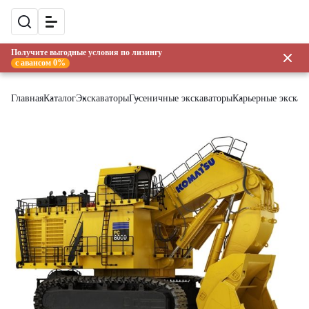
Получите выгодные условия по лизингу
с авансом 0%
Главная
Каталог
Экскаваторы
Гусеничные экскаваторы
Карьерные экскав