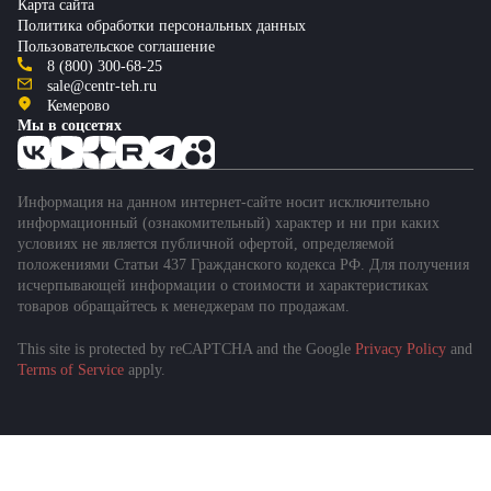
Карта сайта
Политика обработки персональных данных
Пользовательское соглашение
8 (800) 300-68-25
sale@centr-teh.ru
Кемерово
Мы в соцсетях
Информация на данном интернет-сайте носит исключительно
информационный (ознакомительный) характер и ни при каких
условиях не является публичной офертой, определяемой
положениями Статьи 437 Гражданского кодекса РФ. Для получения
исчерпывающей информации о стоимости и характеристиках
товаров обращайтесь к менеджерам по продажам.
This site is protected by reCAPTCHA and the Google
Privacy Policy
and
Подобрать спецтехнику
Terms of Service
apply.
за 1 минуту