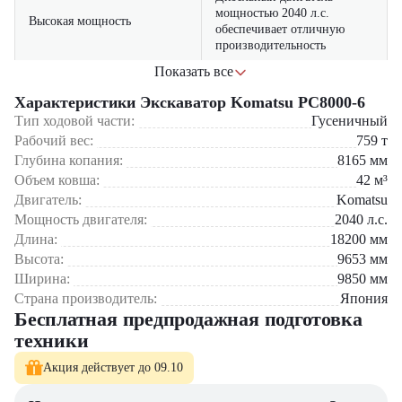
мощностью 2040 л.с.
Высокая мощность
обеспечивает отличную
производительность
Показать все
Обеспечивает долговечность
Прочная конструкция
при интенсивной
Характеристики Экскаватор Komatsu PC8000-6
эксплуатации
Тип ходовой части:
Гусеничный
Рабочий вес:
759
т
Обеспечивает плавность и
Современная гидравлика
Глубина копания:
8165
мм
точность операций
Объем ковша:
42
м³
Двигатель:
Поддержка разнообразного
Komatsu
Универсальность
навесного оборудования
Мощность двигателя:
2040
л.с.
Длина:
18200
мм
Повышают уровень
Высота:
9653
мм
Инновационные системы
безопасности и комфорта
Ширина:
9850
мм
оператора
Страна производитель:
Япония
Бесплатная предпродажная подготовка
Komatsu PC8000-6 станет вашим надежным партнером для
техники
выполнения самых сложных задач на строительных объектах,
обеспечивая высокую эффективность и надежность.
Акция действует до 09.10