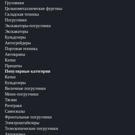
Грузовики
Цельнометаллические фургоны
Складская техника
Погрузчики
Экскаваторы-погрузчики
Экскаваторы
Бульдозеры
Автогрейдеры
Портовая техника
Автокраны
Катки
Прицепы
Популярные категории
Катки
Бульдозеры
Вилочные погрузчики
Мини-погрузчики
Тягачи
Ричтраки
Самосвалы
Фронтальные погрузчики
Электроштабелеры
Телескопические погрузчики
Автокраны