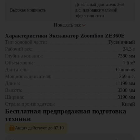
Дизельный двигатель 269
Высокая мощность
л.с. для максимальной
эффективности
Показать все
Работа в различных
Оптимальные размеры
условиях и на сложных
Характеристики Экскаватор Zoomlion ZE360E
участках
Тип ходовой части:
Гусеничный
Рабочий вес:
34.3
т
Высокая точность и
Надежная гидравлика
Глубина копания:
7380
мм
плавность работы
Объем ковша:
1.6
м³
Двигатель:
Устойчивость и
Cummins
Прочная конструкция
долговечность в
Мощность двигателя:
269
л.с.
эксплуатации
Длина:
11199
мм
Высота:
3308
мм
Широкий выбор навесного
Универсальность
Ширина:
3190
мм
оборудования
применения
Страна производитель:
Китай
Бесплатная предпродажная подготовка
Экскаватор Zoomlion ZE360E станет надежным партнером в
техники
выполнении широкого спектра строительных и землеройных задач,
обеспечивая высокую производительность и удобство в работе.
Акция действует до 07.10