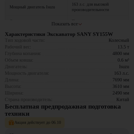
163 л.с. для высокой
Мощный двигатель Isuzu
производительности
Современная гидравлическая
Плавное и точное
Показать все
система
управление
Характеристики Экскаватор SANY SY155W
До 4800 мм для выполнения
Тип ходовой части:
Колесный
Глубина копания
различных задач
Рабочий вес:
13.5
т
Глубина копания:
4800
мм
Максимальная скорость
Высокая мобильность
Объем ковша:
0.6
м³
движения 37 км/ч
Двигатель:
Isuzu
Комфорт и безопасность
Мощность двигателя:
163
л.с.
Эргономичная кабина
оператора
Длина:
7690
мм
Высота:
3610
мм
SANY SY155W
идеально подходит для выполнения широкого
Ширина:
2490
мм
спектра строительных и земляных работ, обеспечивая высокую
Страна производитель:
Китай
производительность и надежность. Этот экскаватор станет важным
Бесплатная предпродажная подготовка
помощником на любой строительной площадке.
техники
Акция действует до 06.10