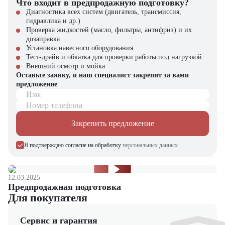
Что входит в предпродажную подготовку?
Диагностика всех систем (двигатель, трансмиссия,
Где применяется Экскаватор Volvo EC350D?
гидравлика и др.)
Проверка жидкостей (масло, фильтры, антифриз) и их
В дорожном строительстве для прокладки трасс и подготовки
дозаправка
основания.
Установка навесного оборудования
В карьерах и горнодобывающей отрасли для разработки пород и
Тест-драйв и обкатка для проверки работы под нагрузкой
погрузки материала.
Внешний осмотр и мойка
В инфраструктурных проектах для строительства мостов,
Оставьте заявку, и наш специалист закрепит за вами
туннелей и промышленных объектов.
предложение
В коммунальном и городском строительстве для благоустройства
Имя
территории и земляных работ.
Номер телефона
Почему стоит выбрать Volvo EC350D?
Закрепить предложение
Экскаватор Volvo EC350D — это сочетание мощности, надежности
Я подтверждаю согласие на обработку
персональных данных
и современных технологий. Он обеспечивает высокую
производительность при низких эксплуатационных расходах, а
также гарантирует комфорт оператору даже при длительной работе.
Благодаря универсальности и прочности эта модель станет
12.03.2025
выгодным вложением для любой строительной компании.
Предпродажная подготовка
Для покупателя
Экскаватор
Volvo EC350D
можно купить в компании
«ЦТО»
.
Компания является официальным дилером и предлагает новые
модели техники. На нашем сайте вы найдете широкий выбор
Сервис и гарантия