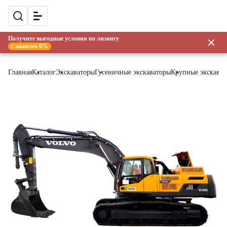
Получите выгодные условия по лизингу
с авансом 0%
Главная
Каталог
Экскаваторы
Гусеничные экскаваторы
Крупные экскава