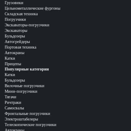
Грузовики
Цельнометаллические фургоны
Складская техника
Погрузчики
Экскаваторы-погрузчики
Экскаваторы
Бульдозеры
Автогрейдеры
Портовая техника
Автокраны
Катки
Прицепы
Популярные категории
Катки
Бульдозеры
Вилочные погрузчики
Мини-погрузчики
Тягачи
Ричтраки
Самосвалы
Фронтальные погрузчики
Электроштабелеры
Телескопические погрузчики
Автокраны