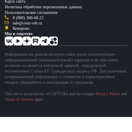
Карта сайта
Политика обработки персональных данных
Пользовательское соглашение
8 (800) 300-68-25
sale@centr-teh.ru
Кемерово
Мы в соцсетях
Информация на данном интернет-сайте носит исключительно
информационный (ознакомительный) характер и ни при каких
условиях не является публичной офертой, определяемой
положениями Статьи 437 Гражданского кодекса РФ. Для получения
исчерпывающей информации о стоимости и характеристиках
товаров обращайтесь к менеджерам по продажам.
This site is protected by reCAPTCHA and the Google
Privacy Policy
and
Terms of Service
apply.