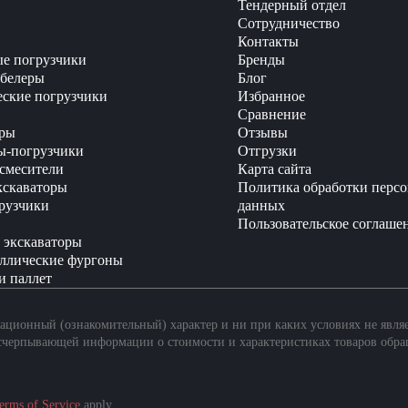
Тендерный отдел
Сотрудничество
Контакты
е погрузчики
Бренды
белеры
Блог
еские погрузчики
Избранное
Сравнение
ры
Отзывы
ы-погрузчики
Отгрузки
смесители
Карта сайта
кскаваторы
Политика обработки перс
рузчики
данных
Пользовательское соглаше
 экскаваторы
ллические фургоны
и паллет
ционный (ознакомительный) характер и ни при каких условиях не явля
счерпывающей информации о стоимости и характеристиках товаров обра
erms of Service
apply.