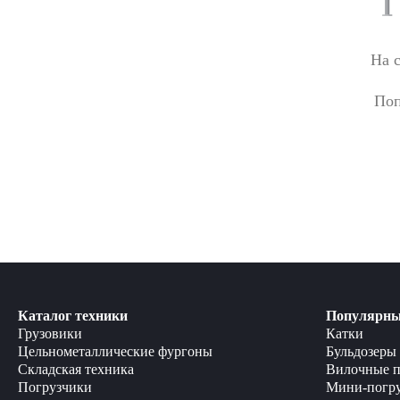
На 
Поп
Каталог техники
Популярны
Грузовики
Катки
Цельнометаллические фургоны
Бульдозеры
Складская техника
Вилочные п
Погрузчики
Мини-погр