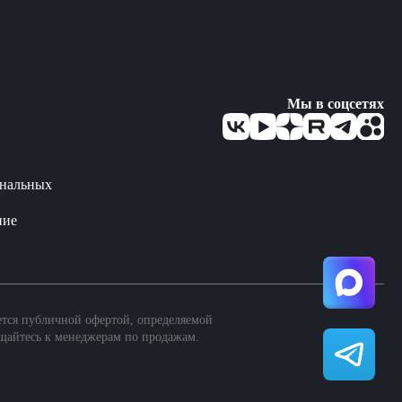
Мы в соцсетях
ональных
ние
ется публичной офертой, определяемой
щайтесь к менеджерам по продажам.