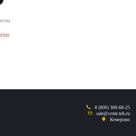
исты
вную
8 (800) 300-68-25
sale@centr-teh.ru
Кемерово