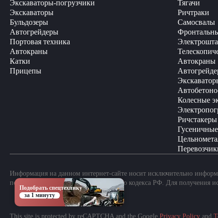
Экскаваторы-погрузчики
Тягачи
Экскаваторы
Ричтраки
Бульдозеры
Самосвалы
Автогрейдеры
Фронтальны
Портовая техника
Электрошта
Автокраны
Телескопич
Катки
Автокраны
Прицепы
Автогрейде
Экскаватор
Автобетоно
Колесные э
Электропог
Ричстакеры
Гусеничные
Цельномета
Перевозчик
Информация на данном интернет-сайте носит исключительно информа
положениями Статьи 437 Гражданского кодекса РФ. Для получения и
Подобрать спецтехнику
за 1 минуту
This site is protected by reCAPTCHA and the Google
Privacy Policy
and
T