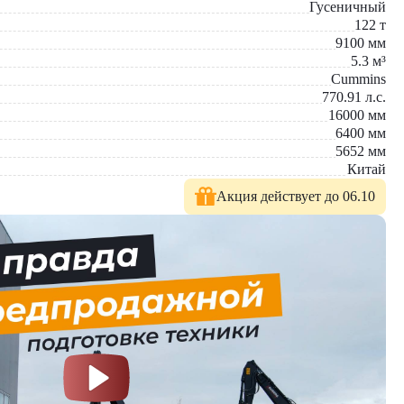
Гусеничный
122
т
9100
мм
5.3
м³
Cummins
770.91
л.с.
16000
мм
6400
мм
5652
мм
Китай
Акция действует до 06.10