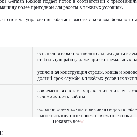
ока German Rexroth подает поток в соответствии с требовани
 машину более пригодной для работы в тяжелых условиях.
ая система управления работает вместе с ковшом большой ем
оснащён высокопроизводительным двигателе
стабильную работу даже при экстремальных на
усиленная конструкция стрелы, ковша и ходов
долгий срок службы в тяжёлых условиях эксп
современная система управления снижает расх
экономичность работы
большой объём ковша и высокая скорость раб
выполнять крупные проекты в сжатые сроки
Показать все
просторная кабина с эргономичным управлени
0E
обзорностью снижает усталость оператора