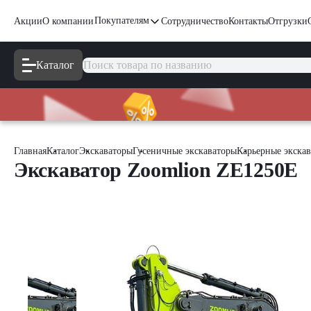
Покупателям
Акции
О компании
Сотрудничество
Контакты
Отгрузки
Каталог
Главная
Каталог
Экскаваторы
Гусеничные экскаваторы
Карьерные экска
Экскаватор Zoomlion ZE1250E