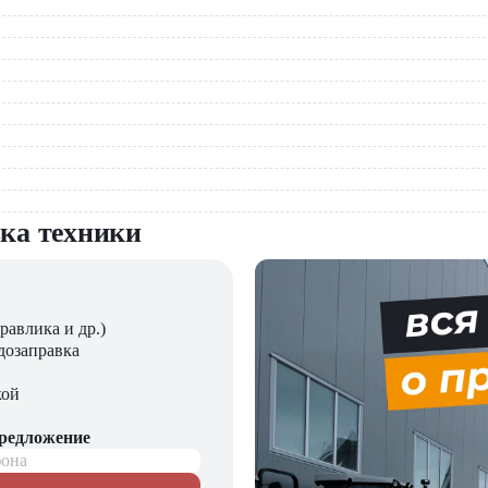
вка техники
равлика и др.)
дозаправка
кой
предложение
фона