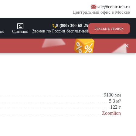
sale@centr-teh.ru
Центральный офис в Москве
8 (800) 300-68-25
Заказать звонок
Звонок по России бесплатный
ное
Сравнение
9100
мм
5.3
м³
122
т
Zoomlion