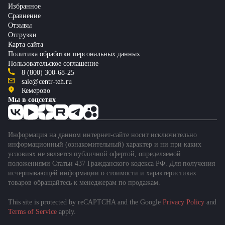
Избранное
Сравнение
Отзывы
Отгрузки
Карта сайта
Политика обработки персональных данных
Пользовательское соглашение
8 (800) 300-68-25
sale@centr-teh.ru
Кемерово
Мы в соцсетях
Информация на данном интернет-сайте носит исключительно
информационный (ознакомительный) характер и ни при каких
условиях не является публичной офертой, определяемой
положениями Статьи 437 Гражданского кодекса РФ. Для получения
исчерпывающей информации о стоимости и характеристиках
товаров обращайтесь к менеджерам по продажам.
This site is protected by reCAPTCHA and the Google
Privacy Policy
and
Terms of Service
apply.