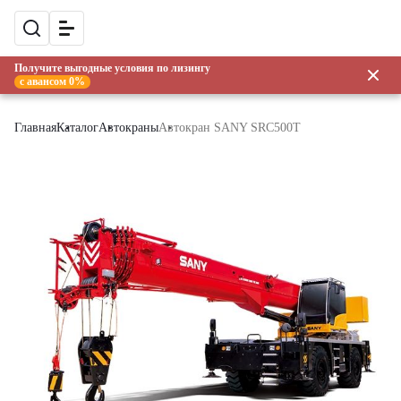
Получите выгодные условия по лизингу
с авансом 0%
Главная
Каталог
Автокраны
Автокран SANY SRC500T