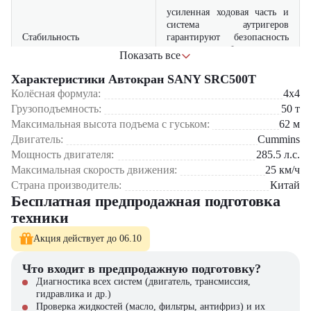
усиленная ходовая часть и
система аутригеров
Стабильность
гарантируют безопасность
при работе с
Показать все
максимальными нагрузками
Характеристики Автокран SANY SRC500T
Сфера применения:
электронная система
Колёсная формула:
4x4
управления обеспечивает
Грузоподъемность:
50
т
крупное промышленное строительство
Точность
плавность хода и
монтаж тяжелого оборудования
Максимальная высота подъема с гуськом:
62
м
прецизионный контроль
энергетическое машиностроение
Двигатель:
Cummins
операций
мостостроение
Мощность двигателя:
285.5
л.с.
работы в портовых терминалах
комфортабельная кабина с
Максимальная скорость движения:
25
км/ч
нефтегазовой отрасли.
панорамным обзором и
Страна производитель:
Китай
Эргономика
интеллектуальной панелью
SANY SRC500T - это оптимальное сочетание грузоподъемности,
Бесплатная предпродажная подготовка
управления
мобильности и технологичности. Техника оснащена системами
техники
безопасности последнего поколения и соответствует
международным стандартам. Высокая ремонтопригодность и
Акция действует до 06.10
доступность запчастей.
Что входит в предпродажную подготовку?
Приобрести автокран SANY SRC500T вы можете в компании
Диагностика всех систем (двигатель, трансмиссия,
«ЦТО». Мы являемся официальным дилером и предлагаем новые
гидравлика и др.)
модели техники. На нашем сайте вы найдете широкий выбор
Проверка жидкостей (масло, фильтры, антифриз) и их
спецтехники, вилочной и малой складской техники, навесного