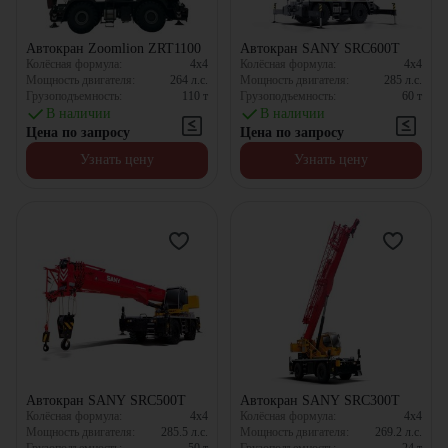
Автокран Zoomlion ZRT1100
Автокран SANY SRC600T
Колёсная формула:
4x4
Колёсная формула:
4x4
Мощность двигателя:
264
л.с.
Мощность двигателя:
285
л.с.
Грузоподъемность:
110
т
Грузоподъемность:
60
т
В наличии
В наличии
Цена по запросу
Цена по запросу
Узнать цену
Узнать цену
Автокран SANY SRC500T
Автокран SANY SRC300T
Колёсная формула:
4x4
Колёсная формула:
4x4
Мощность двигателя:
285.5
л.с.
Мощность двигателя:
269.2
л.с.