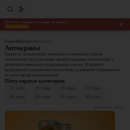
Получите выгодные условия по лизингу
с авансом 0%
Главная
Каталог
Автокраны
Автокраны
Одним из направлений деятельности компании «Центр
технического оборудования» является продажа спецтехники и
различного навесного оборудования для нее. В каталоге
представлено современная спецтехника и навесное оборудование
по цене завода производителя.
Популярные категории
15 тонн
25 тонн
30 тонн
35 тонн
45 тонн
50 тонн
55 тонн
60 тонн
70 тонн
80 тонн
85 тонн
90 тонн
Показать все
100 тонн
150 тонн
300 тонн
500 тонн