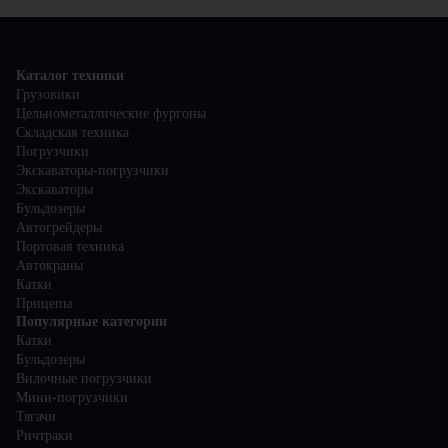
транспортировку товаров. Они позволяют поднимать и
грузов на большие расстояния, башенные краны подходят для
перемещать грузы на различные высоты, что упрощает
строительства высотных зданий, а электрические подъёмники
организацию складских работ и повышает их
обеспечивают точное и безопасное перемещение грузов.
производительность. Подъёмные машины помогают
оптимизировать использование складского пространства и
Каталог техники
улучшить управление складскими операциями.
Грузовики
Цельнометаллические фургоны
Складская техника
Погрузчики
Экскаваторы-погрузчики
Экскаваторы
Бульдозеры
Автогрейдеры
Портовая техника
Автокраны
Катки
Прицепы
Популярные категории
Катки
Бульдозеры
Вилочные погрузчики
Мини-погрузчики
Тягачи
Ричтраки