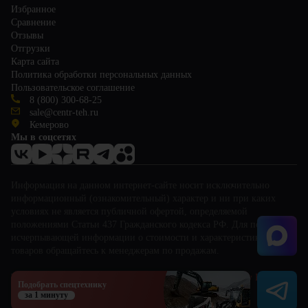
Избранное
Сравнение
Отзывы
Отгрузки
Карта сайта
Политика обработки персональных данных
Пользовательское соглашение
8 (800) 300-68-25
sale@centr-teh.ru
Кемерово
Мы в соцсетях
Информация на данном интернет-сайте носит исключительно
информационный (ознакомительный) характер и ни при каких
условиях не является публичной офертой, определяемой
положениями Статьи 437 Гражданского кодекса РФ. Для получения
исчерпывающей информации о стоимости и характеристиках
товаров обращайтесь к менеджерам по продажам.
This site is protected by reCAPTCHA and the Google
Privacy Policy
and
Подобрать спецтехнику
Terms of Service
apply.
за 1 минуту