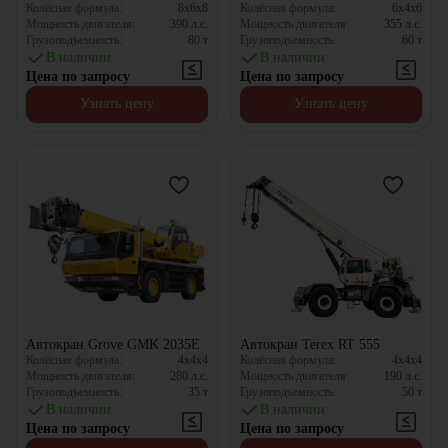
Колёсная формула:
8x6x8
Колёсная формула:
6x4x6
Мощность двигателя:
390
л.с.
Мощность двигателя:
355
л.с.
Грузоподъемность:
80
т
Грузоподъемность:
60
т
В наличии
В наличии
Цена по запросу
Цена по запросу
Узнать цену
Узнать цену
Автокран Grove GMK 2035E
Автокран Terex RT 555
Колёсная формула:
4x4x4
Колёсная формула:
4x4x4
Мощность двигателя:
280
л.с.
Мощность двигателя:
190
л.с.
Грузоподъемность:
35
т
Грузоподъемность:
50
т
В наличии
В наличии
Цена по запросу
Цена по запросу