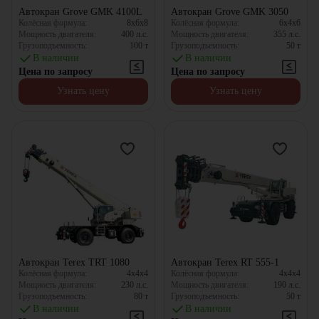
Автокран Grove GMK 4100L
Автокран Grove GMK 3050
Колёсная формула:
8x6x8
Колёсная формула:
6x4x6
Мощность двигателя:
400
л.с.
Мощность двигателя:
355
л.с.
Грузоподъемность:
100
т
Грузоподъемность:
50
т
В наличии
В наличии
Цена по запросу
Цена по запросу
Узнать цену
Узнать цену
Автокран Terex TRT 1080
Автокран Terex RT 555-1
Колёсная формула:
4x4x4
Колёсная формула:
4x4x4
Мощность двигателя:
230
л.с.
Мощность двигателя:
190
л.с.
Грузоподъемность:
80
т
Грузоподъемность:
50
т
В наличии
В наличии