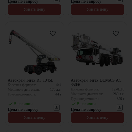
Цена по запросу
Цена по запросу
Узнать цену
Узнать цену
Автокран Terex RT 1045L
Автокран Terex DEMAG AC
350/6
Колёсная формула:
4x4
Колёсная формула:
12x8x10
Мощность двигателя:
175
л.с.
Мощность двигателя:
280
л.с.
Грузоподъемность:
44
т
Грузоподъемность:
350
т
В наличии
В наличии
Цена по запросу
Цена по запросу
Узнать цену
Узнать цену