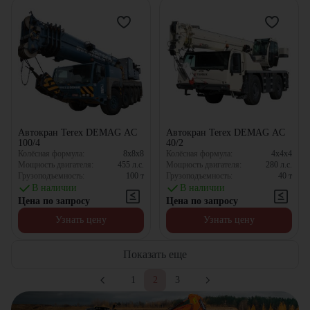
Автокран Terex DEMAG AC
Автокран Terex DEMAG AC
100/4
40/2
Колёсная формула:
8x8x8
Колёсная формула:
4x4x4
Мощность двигателя:
455
л.с.
Мощность двигателя:
280
л.с.
Грузоподъемность:
100
т
Грузоподъемность:
40
т
В наличии
В наличии
Цена по запросу
Цена по запросу
Узнать цену
Узнать цену
Показать еще
1
2
3