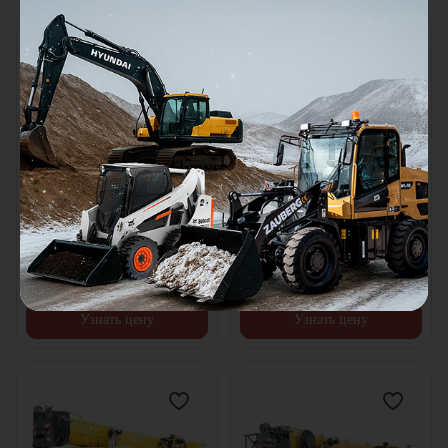
Автокран Grove GMK 5220
Автокран Grove GMK 5130
Колёсная формула:
10x6x10
Колёсная формула:
10x6x10
Мощность двигателя:
570
л.с.
Мощность двигателя:
510
л.с.
Грузоподъемность:
220
т
Грузоподъемность:
130
т
В наличии
В наличии
Цена по запросу
Цена по запросу
Узнать цену
Узнать цену