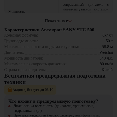
современный двигатель с
интеллектуальной системой
Мощность
управления обеспечивает
производительность
Сфера применения:
Показать все
электронная система
Характеристики Автокран SANY STC 500
строительство гражданских и промышленных объектов
управления обеспечивает
монтажные работы
Колёсная формула:
8x4x4
Точность
плавность хода и
погрузочно-разгрузочные операции
Грузоподъемность:
50
т
прецизионный контроль
эксплуатация в коммунальном хозяйстве
Максимальная высота подъема с гуськом:
58.8
м
операций
логистических комплексах.
Двигатель:
Weichai
SANY STC500 - это оптимальное сочетание грузоподъемности,
Мощность двигателя:
оптимизированная
340
л.с.
мобильности и функциональности. Техника соответствует
конструкция снижает расход
Максимальная скорость движения:
80
км/ч
Экономичность
международным стандартам качества, обладает повышенным
топлива и
Страна производитель:
Китай
ресурсом работы и доступной стоимостью обслуживания.
эксплуатационные затраты
Бесплатная предпродажная подготовка
техники
Приобрести автокран SANY STC500 вы можете в компании «ЦТО».
Мы являемся официальным дилером и предлагаем новые модели
Акция действует до 06.10
техники. На нашем сайте вы найдете широкий выбор спецтехники,
вилочной и малой складской техники, навесного оборудования и
запчастей.
Что входит в предпродажную подготовку?
Диагностика всех систем (двигатель, трансмиссия,
гидравлика и др.)
Проверка жидкостей (масло, фильтры, антифриз) и их