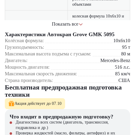
объектами
колесная формула
10x6x10
и
продуманное шасси
Показать все
Маневренность
обеспечивают легкое
перемещение на
Характеристики Автокран Grove GMK 5095
строительной площадке
Колёсная формула:
10x6x10
Грузоподъемность:
95
т
прочная конструкция и
Максимальная высота подъема с гуськом:
80
м
высокое качество сборки
Надежность
Двигатель:
Mercedes-Benz
гарантируют долгий срок
службы
Мощность двигателя:
516
л.с.
Максимальная скорость движения:
85
км/ч
применяется в
Страна производитель:
США
строительстве,
Бесплатная предпродажная подготовка
Универсальность
промышленности,
техники
энергетике и
инфраструктурных проектах
Акция действует до 07.10
современный двигатель
Что входит в предпродажную подготовку?
снижает эксплуатационные
Экономичность
расходы и соответствует
Диагностика всех систем (двигатель, трансмиссия,
экологическим стандартам
гидравлика и др.)
Проверка жидкостей (масло, фильтры, антифриз) и их