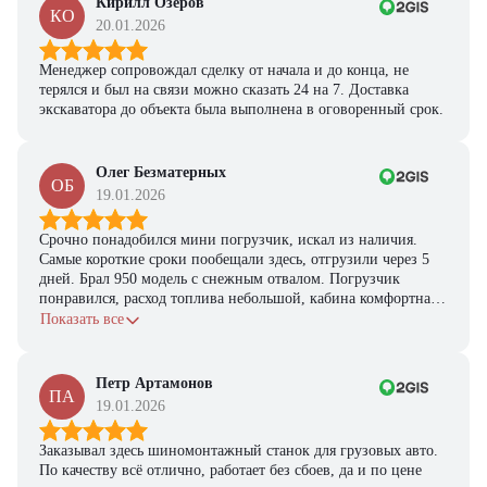
Кирилл Озеров
КО
20.01.2026
Менеджер сопровождал сделку от начала и до конца, не
терялся и был на связи можно сказать 24 на 7. Доставка
экскаватора до объекта была выполнена в оговоренный срок.
Олег Безматерных
ОБ
19.01.2026
Срочно понадобился мини погрузчик, искал из наличия.
Самые короткие сроки пообещали здесь, отгрузили через 5
дней. Брал 950 модель с снежным отвалом. Погрузчик
понравился, расход топлива небольшой, кабина комфортная,
с задачами справляется.
Показать все
Петр Артамонов
ПА
19.01.2026
Заказывал здесь шиномонтажный станок для грузовых авто.
По качеству всё отлично, работает без сбоев, да и по цене