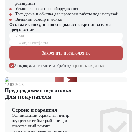
дозаправка
Где применяется Grove GMK 5095?
Установка навесного оборудования
Тест-драйв и обкатка для проверки работы под нагрузкой
Строительство жилых и коммерческих объектов.
Внешний осмотр и мойка
Монтаж промышленных сооружений и оборудования.
Оставьте заявку, и наш специалист закрепит за вами
Работы на энергетических и нефтегазовых объектах.
предложение
Подъем и перемещение крупногабаритных конструкций.
Имя
Инфраструктурные и логистические проекты.
Номер телефона
Почему стоит выбрать Grove GMK 5095?
Закрепить предложение
Автокран Grove GMK 5095 – это сочетание мощности, надежности
и универсальности. Он повышает эффективность работы, сокращает
Я подтверждаю согласие на обработку
персональных данных
сроки выполнения проектов и обеспечивает высокий уровень
безопасности при подъемных операциях. Выбор этой модели – это
инвестиция в долговечное и производительное оборудование,
12.03.2025
способное справляться с задачами любой сложности.
Предпродажная подготовка
Для покупателя
Автокран Grove GMK 5095 можно купить в компании "ЦТО". Мы
являемся официальным дилером и предлагаем новые модели
техники. На нашем сайте представлен широкий выбор
Сервис и гарантия
спецтехники, вилочной и малой складской техники, навесного
Официальный сервисный центр
оборудования и запчастей.
осуществляет быстрый выезд и
качественный ремонт
сельскохозяйственной техники