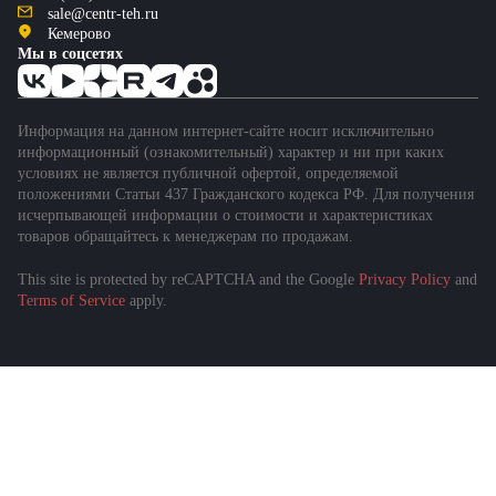
sale@centr-teh.ru
Кемерово
Мы в соцсетях
Информация на данном интернет-сайте носит исключительно
информационный (ознакомительный) характер и ни при каких
условиях не является публичной офертой, определяемой
положениями Статьи 437 Гражданского кодекса РФ. Для получения
исчерпывающей информации о стоимости и характеристиках
товаров обращайтесь к менеджерам по продажам.
This site is protected by reCAPTCHA and the Google
Privacy Policy
and
Terms of Service
apply.