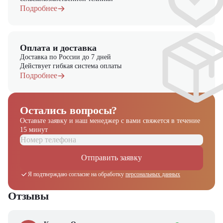
Подробнее
Оплата и доставка
Доставка по России до 7 дней
Действует гибкая система оплаты
Подробнее
Остались вопросы?
Оставьте заявку и наш менеджер
с вами свяжется в течение
15 минут
Отправить заявку
Получите выгодное
Я подтверждаю согласие на обработку
персональных данных
предложение на спецтехнику
из наличия!
Отзывы
Ответьте на несколько вопросов — мы предоставим
персональную подборку моделей и лучшие условия
покупки