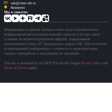
sale@centr-teh.ru
Кемерово
Мы в соцсетях
Информация на данном интернет-сайте носит исключительно
информационный (ознакомительный) характер и ни при каких
условиях не является публичной офертой, определяемой
положениями Статьи 437 Гражданского кодекса РФ. Для получения
исчерпывающей информации о стоимости и характеристиках
товаров обращайтесь к менеджерам по продажам.
This site is protected by reCAPTCHA and the Google
Privacy Policy
and
Подобрать спецтехнику
Terms of Service
apply.
за 1 минуту