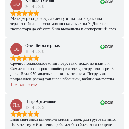
Кирилл Озеров
КО
20.01.2026
Получить предложение
Менеджер сопровождал сделку от начала и до конца, не
терялся и был на связи можно сказать 24 на 7. Доставка
экскаватора до объекта была выполнена в оговоренный срок.
Олег Безматерных
ОБ
19.01.2026
Срочно понадобился мини погрузчик, искал из наличия.
Самые короткие сроки пообещали здесь, отгрузили через 5
дней. Брал 950 модель с снежным отвалом. Погрузчик
понравился, расход топлива небольшой, кабина комфортная,
с задачами справляется.
Показать все
Петр Артамонов
ПА
19.01.2026
Заказывал здесь шиномонтажный станок для грузовых авто.
По качеству всё отлично, работает без сбоев, да и по цене