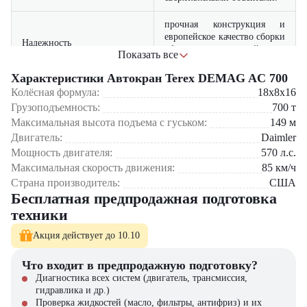
прочная конструкция и
европейское качество сборки
Надежность
обеспечивают долгий срок
Показать все
службы
Характеристики Автокран Terex DEMAG AC 700
используется в
Колёсная формула:
18x8x16
строительстве, энергетике,
Грузоподъемность:
Универсальность
700
т
нефтегазовой отрасли и
Максимальная высота подъема с гуськом:
149
м
промышленности
Двигатель:
Daimler
Мощность двигателя:
при больших рабочих
570
л.с.
характеристиках кран
Максимальная скорость движения:
85
км/ч
Компактность
сохраняет маневренность на
Страна производитель:
США
строительной площадке
Бесплатная предпродажная подготовка
техники
двигатель соответствует
современным экологическим
Экономичность
Акция действует до 10.10
стандартам и снижает
эксплуатационные расходы
Что входит в предпродажную подготовку?
Диагностика всех систем (двигатель, трансмиссия,
Где применяется Terex DEMAG AC 700?
гидравлика и др.)
Проверка жидкостей (масло, фильтры, антифриз) и их